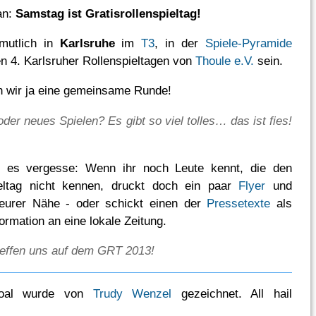
an:
Samstag ist Gratisrollenspieltag!
mutlich in
Karlsruhe
im
T3
, in der
Spiele-Pyramide
en 4. Karlsruher Rollenspieltagen von
Thoule e.V.
sein.
den wir ja eine gemeinsame Runde!
oder neues Spielen? Es gibt so viel tolles… das ist fies!
 es vergesse: Wenn ihr noch Leute kennt, die den
pieltag nicht kennen, druckt doch ein paar
Flyer
und
n eurer Nähe - oder schickt einen der
Pressetexte
als
ormation an eine lokale Zeitung.
treffen uns auf dem GRT 2013!
oal wurde von
Trudy Wenzel
gezeichnet. All hail