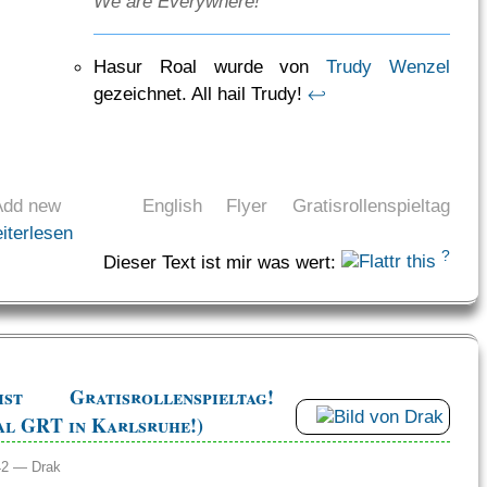
We are Everywhere!
Hasur Roal wurde von
Trudy Wenzel
gezeichnet. All hail Trudy!
↩
Add new
English
Flyer
Gratisrollenspieltag
iterlesen
?
Dieser Text ist mir was wert:
t Gratisrollenspieltag!
mal GRT in Karlsruhe!)
:42 —
Drak