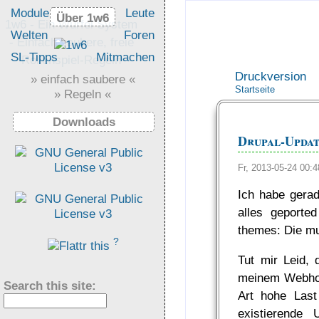
Module
Leute
Über 1w6
Über 1w6
1w6 - Ein Würfel System
Welten
Foren
- Einfach saubere, freie
SL-Tipps
Mitmachen
Rollenspiel-Regeln
Druckversion
» einfach saubere «
Startseite
» Regeln «
Downloads
Drupal-Upda
Fr, 2013-05-24 00
Ich habe gerad
alles geporte
themes: Die mu
?
Tut mir Leid,
meinem Webhost
Search this site:
Art hohe Last 
existierende 