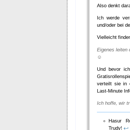
Also denkt dar
Ich werde ver
und/oder bei d
Vielleicht fin
Eigenes leiten 
☺
Und bevor ich
Gratisrollens
verteilt sie i
Last-Minute Inf
Ich hoffe, wir 
Hasur R
Trudy!
↩