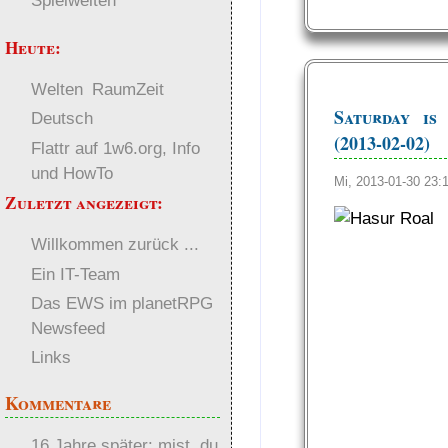
Spielwelten
Heute:
Welten
RaumZeit
Saturday is
Deutsch
(2013-02-02)
Flattr auf 1w6.org, Info
und HowTo
Mi, 2013-01-30 23
Zuletzt angezeigt:
Willkommen zurück ...
Ein IT-Team
Das EWS im planetRPG
Newsfeed
Links
Kommentare
16 Jahre später: mist, du