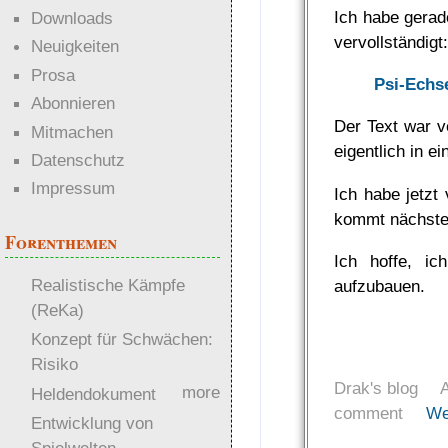
Ich habe gerad
Downloads
vervollständigt
Neuigkeiten
Prosa
Psi-Echs
Abonnieren
Der Text war v
Mitmachen
eigentlich in ei
Datenschutz
Impressum
Ich habe jetzt 
kommt nächste
Forenthemen
Ich hoffe, i
Realistische Kämpfe
aufzubauen.
(ReKa)
Konzept für Schwächen:
Risiko
Drak's blog
more
Heldendokument
comment
We
Entwicklung von