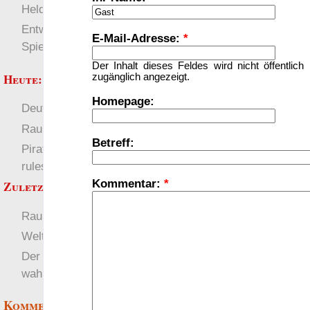
more
Heldendokument
Entwicklung von
E-Mail-Adresse:
*
Spielwelten
Der Inhalt dieses Feldes wird nicht öffentlich
Heute:
zugänglich angezeigt.
Homepage:
Deutsch
Welten
RaumZeit
Betreff:
Pirate Party Flyerbook
rules
Kommentar:
*
Zuletzt angezeigt:
RaumZeit
Deutsch
Welten
Der Astropia Trailer ist
wahnsinn
Kommentare