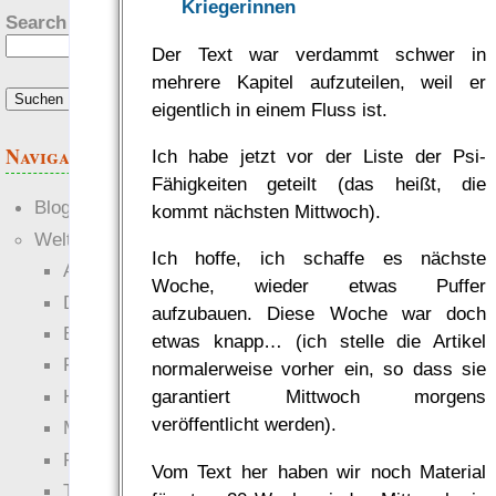
Kriegerinnen
Search this site:
Der Text war verdammt schwer in
mehrere Kapitel aufzuteilen, weil er
eigentlich in einem Fluss ist.
Navigation
Ich habe jetzt vor der Liste der Psi-
Fähigkeiten geteilt (das heißt, die
Blogs
kommt nächsten Mittwoch).
Welten
Ich hoffe, ich schaffe es nächste
Ante Portas
Woche, wieder etwas Puffer
Die neuen Lande
aufzubauen. Diese Woche war doch
EWS-X
etwas knapp… (ich stelle die Artikel
Freihändler
normalerweise vorher ein, so dass sie
Hinter der Welt
garantiert Mittwoch morgens
veröffentlicht werden).
Magie
RaumZeit
Vom Text her haben wir noch Material
Technophob