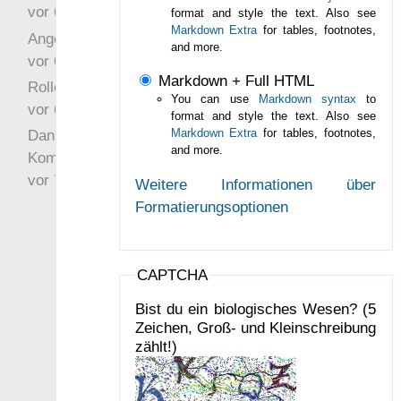
vor 6 Jahre 10 Wochen
format and style the text. Also see
Markdown Extra
for tables, footnotes,
Angefragt
and more.
vor 6 Jahre 10 Wochen
Markdown + Full HTML
Rollenspielrunde
You can use
Markdown syntax
to
vor 6 Jahre 10 Wochen
format and style the text. Also see
Markdown Extra
for tables, footnotes,
Danke für Deinen
and more.
Kommentar!
vor 7 Jahre 22 Wochen
Weitere Informationen über
Formatierungsoptionen
CAPTCHA
Bist du ein biologisches Wesen? (5
Zeichen, Groß- und Kleinschreibung
zählt!)