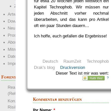
für etwa 20 Wochen jeden Mittwoch ein
Zettel-RPG
Kapitel Technophob. Wir müssen nur
jeden Abschnitt vorher nochmal
Artwork
überarbeiten, und das kann pro Artikel
Downloads
oft ein paar Stunden dauern…
Neuigkeiten
Prosa
Ich hoffe, euch gefallen die Ergebnisse!
Abonnieren
Mitmachen
Datenschutz
Deutsch
RaumZeit
Technophob
Impressum
Drak's blog
Druckversion
Dieser Text ist mir was wert:
Forenthemen
?
Realistische Kämpfe
(ReKa)
Kommentar hinzufügen
Konzept für Schwächen:
Risiko
Ihr Name:
*