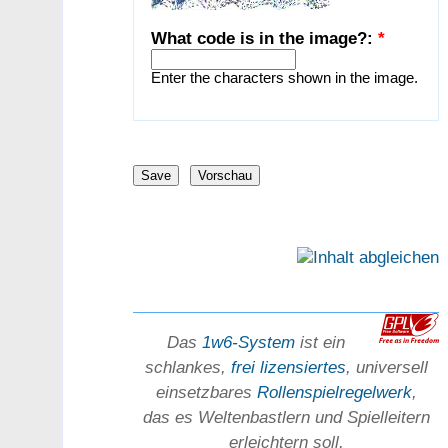
What code is in the image?:
*
Enter the characters shown in the image.
Das
1w6-System
ist ein
schlankes,
frei lizensiertes
, universell
einsetz­bares
Rollen­spielregel­werk
,
das es Welten­bastlern und Spiel­leitern
erleichtern soll,