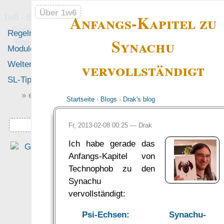
Über 1w6
Über 1w6
Anfangs-Kapitel zu
1w6 - Ein Würfel System
- Einfach saubere, freie
Regeln
Neues
Synachu
Rollenspiel-Regeln
Module
Leute
vervollständigt
Welten
Foren
SL-Tipps
Mitmachen
» einfach saubere «
Startseite
›
Blogs
›
Drak's blog
» Regeln «
„Eine interessante Denk
richtung, die sich für mich al
Downloads
Fr, 2013-02-08 00:25 —
Drak
altem DSA Spieler fast scho
Ich habe gerade das
ungewohnt schlank anfühlt.“
Anfangs-Kapitel von
— Philipp von Phönixbanner
Technophob zu den
was Leute sagen…
Synachu
vervollständigt:
?
Psi-Echsen: Synachu-