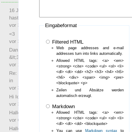
16 Jahre später: mist, du
hast Recht …
vor 31 Wochen 4 Tage
Eingabeformat
<3
vor 34 Wochen 5 Tage
Filtered HTML
Web page addresses and e-mail
Danke für das Statement
addresses turn into links automatically.
&lt;3
Allowed HTML tags: <a> <em>
vor 1 Jahr 48 Wochen
<strong> <cite> <code> <ul> <ol> <li>
<dl> <dt> <dd> <h2> <h3> <h4> <h5>
Re: Hi Ich bin völlig neu
<h6> <div> <span> <img> <pre>
in
<blockquote> <p>
vor 3 Jahre 33 Wochen
Zeilen und Absätze werden
automatisch erzeugt.
Hi Ich bin völlig neu in
vor 3 Jahre 46 Wochen
Markdown
Hallo Ochrasylion
Allowed HTML tags: <a> <em>
<strong> <cite> <code> <ul> <ol> <li>
vor 6 Jahre 10 Wochen
<dl> <dt> <dd> <blockquote>
Hallo Drak
You can use
Markdown syntax
to