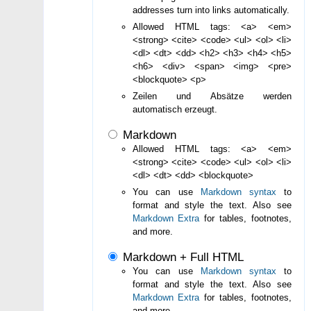
addresses turn into links automatically.
Allowed HTML tags: <a> <em>
<strong> <cite> <code> <ul> <ol> <li>
<dl> <dt> <dd> <h2> <h3> <h4> <h5>
<h6> <div> <span> <img> <pre>
<blockquote> <p>
Zeilen und Absätze werden
automatisch erzeugt.
Markdown
Allowed HTML tags: <a> <em>
<strong> <cite> <code> <ul> <ol> <li>
<dl> <dt> <dd> <blockquote>
You can use
Markdown syntax
to
format and style the text. Also see
Markdown Extra
for tables, footnotes,
and more.
Markdown + Full HTML
You can use
Markdown syntax
to
format and style the text. Also see
Markdown Extra
for tables, footnotes,
and more.