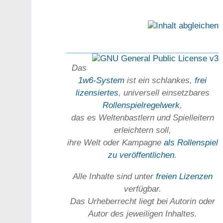
Das
1w6-System
ist ein schlankes,
frei
lizensiertes
, universell einsetz­bares
Rollen­spielregel­werk
,
das es Welten­bastlern und Spiel­leitern
erleichtern soll,
ihre Welt oder Kam­pagne
als Rollenspiel
zu ver­öffent­lichen
.
Alle Inhalte sind unter
freien Lizenzen
verfügbar.
Das Urheber­recht liegt bei Autorin oder
Autor des jeweiligen In­haltes.