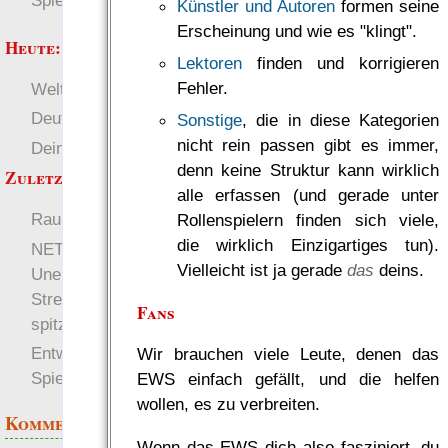
Spielwelten
Künstler und Autoren
formen seine
Erscheinung und wie es "klingt".
Heute:
Lektoren
finden und korrigieren
Fehler.
Welten
RaumZeit
Deutsch
Sonstige
, die in diese Kategorien
nicht rein passen gibt es immer,
Deine Zitate für 1w6.org
denn keine Struktur kann wirklich
Zuletzt angezeigt:
alle erfassen (und gerade unter
RaumZeit
Welten
Rollenspielern finden sich viele,
die wirklich Einzigartiges tun).
NETFEED 2.894,78:
Vielleicht ist ja gerade
das
deins.
Unerhörte Forderung im
Streitfall Solar Tigris
Fans
spitzt die Lage zu
Entwicklung von
Wir brauchen viele Leute, denen das
Spielwelten
EWS einfach gefällt, und die helfen
wollen, es zu verbreiten.
Kommentare
Wenn das EWS dich also fasziniert, du