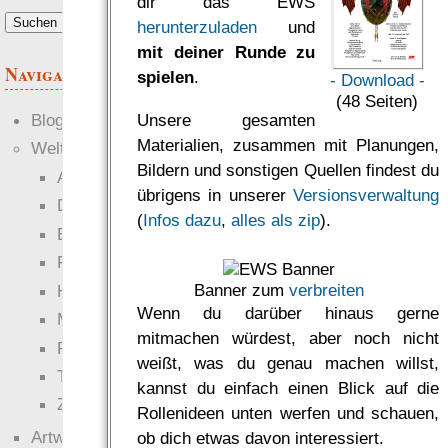
dir das EWS
herunterzuladen
und
mit deiner Runde zu
Navigation
spielen
.
- Download -
(48 Seiten)
Unsere gesamten
Blogs
Materialien, zusammen mit Planungen,
Welten
Bildern und sonstigen Quellen findest du
Ante Portas
übrigens in unserer
Versionsverwaltung
Die neuen Lande
(
Infos dazu
,
alles als zip
).
EWS-X
Freihändler
Banner zum
verbreiten
Hinter der Welt
Wenn du darüber hinaus gerne
Magie
mitmachen würdest, aber noch nicht
RaumZeit
weißt, was du genau machen willst,
Technophob
kannst du einfach einen Blick auf die
Zettel-RPG
Rollenideen unten werfen und schauen,
Artwork
ob dich etwas davon interessiert.