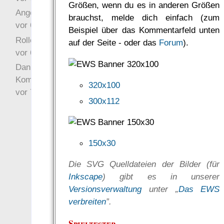
Größen, wenn du es in anderen Größen
Angefragt
brauchst, melde dich einfach (zum
vor 6 Jahre 10 Wochen
Beispiel über das Kommentarfeld unten
Rollenspielrunde
auf der Seite - oder das
Forum
).
vor 6 Jahre 10 Wochen
Danke für Deinen
Kommentar!
320x100
vor 7 Jahre 22 Wochen
300x112
150x30
Die SVG Quelldateien der Bilder (für
Inkscape
) gibt es in unserer
Versionsverwaltung
unter „
Das EWS
verbreiten
”.
Spieltester