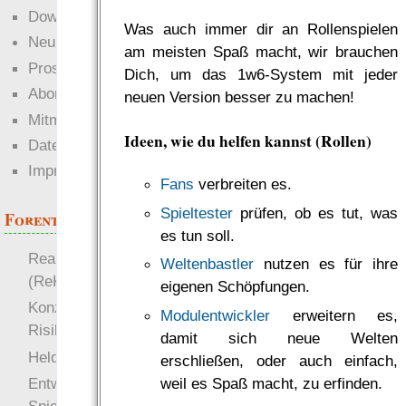
Downloads
Was auch immer dir an Rollenspielen
Neuigkeiten
am meisten Spaß macht, wir brauchen
Prosa
Dich, um das 1w6-System mit jeder
Abonnieren
neuen Version besser zu machen!
Mitmachen
Ideen, wie du helfen kannst (Rollen)
Datenschutz
Impressum
Fans
verbreiten es.
Spieltester
prüfen, ob es tut, was
Forenthemen
es tun soll.
Realistische Kämpfe
Weltenbastler
nutzen es für ihre
(ReKa)
eigenen Schöpfungen.
Konzept für Schwächen:
Modulentwickler
erweitern es,
Risiko
damit sich neue Welten
more
Heldendokument
erschließen, oder auch einfach,
weil es Spaß macht, zu erfinden.
Entwicklung von