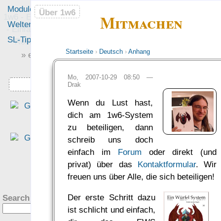
Module
Leute
Über 1w6
Über 1w6
Mitmachen
1w6 - Ein Würfel System
Welten
Foren
- Einfach saubere, freie
SL-Tipps
Mitmachen
Rollenspiel-Regeln
Startseite
›
Deutsch
›
Anhang
» einfach saubere «
» Regeln «
Mo, 2007-10-29 08:50 —
Downloads
Drak
Wenn du Lust hast,
„Das Beste, was ich je - JE 
dich am 1w6-System
über Magie gelesenen habe.“
zu beteiligen, dann
— Gastx zu
Magie: Da
schreib uns doch
Mittel der Reichen, de
einfach im
Forum
oder direkt (und
Meister und der Spinner…
privat) über das
Kontaktformular
. Wir
was Leute sagen…
?
freuen uns über Alle, die sich beteiligen!
Der erste Schritt dazu
Search this site:
ist schlicht und einfach,