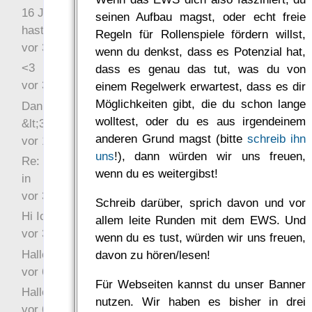
16 Jahre später: mist, du
seinen Aufbau magst, oder echt freie
hast Recht …
Regeln für Rollenspiele fördern willst,
vor 31 Wochen 5 Tage
wenn du denkst, dass es Potenzial hat,
<3
dass es genau das tut, was du von
vor 34 Wochen 6 Tage
einem Regelwerk erwartest, dass es dir
Möglichkeiten gibt, die du schon lange
Danke für das Statement
wolltest, oder du es aus irgendeinem
&lt;3
anderen Grund magst (bitte
schreib ihn
vor 1 Jahr 48 Wochen
uns
!), dann würden wir uns freuen,
Re: Hi Ich bin völlig neu
wenn du es weitergibst!
in
vor 3 Jahre 33 Wochen
Schreib darüber, sprich davon und vor
Hi Ich bin völlig neu in
allem leite Runden mit dem EWS. Und
vor 3 Jahre 46 Wochen
wenn du es tust, würden wir uns freuen,
Hallo Ochrasylion
davon zu hören/lesen!
vor 6 Jahre 10 Wochen
Für Webseiten kannst du unser Banner
Hallo Drak
nutzen. Wir haben es bisher in drei
vor 6 Jahre 10 Wochen