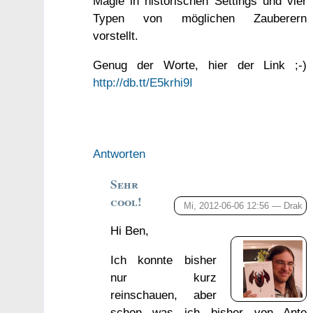
Magie in historischen Settings und vier
Typen von möglichen Zauberern
vorstellt.
Genug der Worte, hier der Link ;-)
http://db.tt/E5krhi9I
Antworten
Sehr
cool!
Mi, 2012-06-06 12:56 —
Drak
Hi Ben,
Ich konnte bisher
nur kurz
reinschauen, aber
schon was ich bisher von Ante