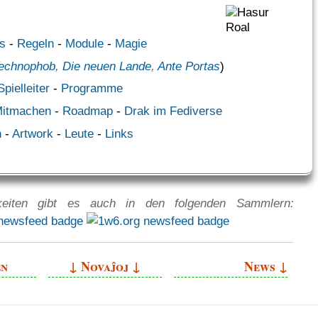
s
-
Regeln
-
Module
-
Magie
echnophob
,
Die neuen Lande
,
Ante Portas
)
Spielleiter
-
Programme
itmachen
-
Roadmap
-
Drak im Fediverse
n
-
Artwork
-
Leute
-
Links
keiten gibt es auch in den folgenden Sammlern:
en
↓
Novaĵoj
↓
News
↓