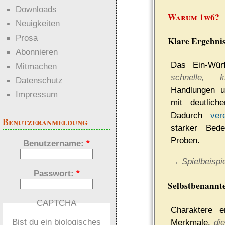
Downloads
Warum 1w6?
Neuigkeiten
Prosa
Klare Ergebnis
Abonnieren
Das
Ein-Wür
Mitmachen
schnelle, k
Datenschutz
Handlungen 
Impressum
mit deutlichen
Dadurch
ver
Benutzeranmeldung
starker Bed
Proben.
Benutzername:
*
→ Spielbeispi
Passwort:
*
Selbstbenannt
CAPTCHA
Charaktere e
Bist du ein biologisches
Merkmale,
di