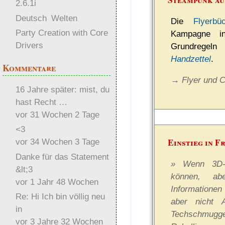
2.6.1i
Deutsch
Welten
Die
Flyerbü
Party Creation with Core
Kampagne 
Drivers
Grundrege
Handzettel
.
Kommentare
→ Flyer und 
16 Jahre später: mist, du
hast Recht …
vor 31 Wochen 2 Tage
<3
Einstieg in 
vor 34 Wochen 3 Tage
Danke für das Statement
» Wenn 3D-Dr
&lt;3
können, ab
vor 1 Jahr 48 Wochen
Informationen
Re: Hi Ich bin völlig neu
aber nicht A
in
Techschmugge
vor 3 Jahre 32 Wochen