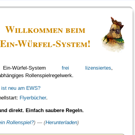
Willkommen beim
Ein-Würfel-System!
in-Würfel-System
frei lizensiertes
,
bhängiges Rollen­spiel­regel­werk.
 ist neu am EWS?
ellstart:
Flyerbücher
.
nd direkt. Einfach saubere Regeln.
in Rollenspiel?
) — (
Herunterladen
)