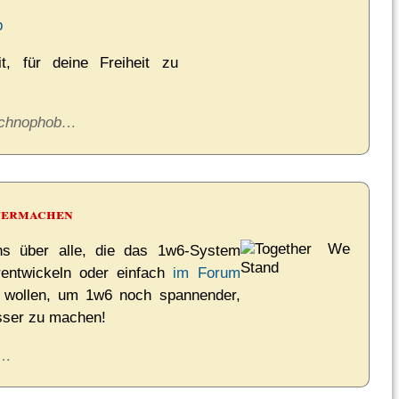
b
t, für deine Freiheit zu
echnophob…
termachen
ns über alle, die das 1w6-System
rentwickeln oder einfach
im Forum
n wollen, um 1w6 noch spannender,
sser zu machen!
n…