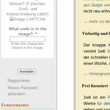
Wesen? (5 Zeichen,
aus
Gurps
un
Groß- und
nicht neu erfi
Kleinschreibung zählt!)
→ mehr zu de
What code is in the
Vielseitig und
image?:
*
Enter the characters
Der knappe 
shown in the image.
vereint 1w6
S
der schnellen
einen Würfel,
→ Hintergrun
Registrieren
Frei lizensiert
Neues Passwort
anfordern
1w6 ist ein
F
Werke
für de
Forenthemen
ge­ben und sog