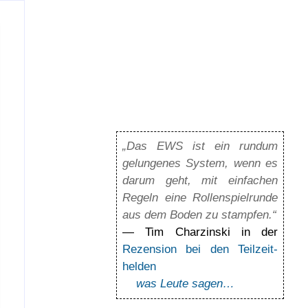
„Das EWS ist ein rundum
gelun­ge­nes Sys­tem, wenn es
darum geht, mit ein­fa­chen
Regeln eine Rol­len­spiel­runde
aus dem Boden zu stamp­fen.“
— Tim Charzinski in der
Rezension bei den Teil­zeit­
helden
was Leute sagen…