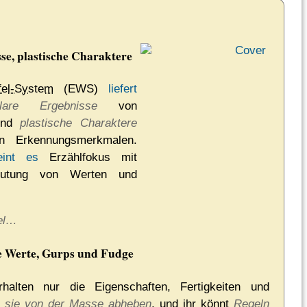
se, plastische Charaktere
fel-System
(EWS)
liefert
lare Ergebnisse
von
und
plastische Charaktere
 Er­ken­nungs­merk­ma­len.
­eint es
Er­zähl­fo­kus mit
eutung von Werten und
el…
e Werte, Gurps und Fudge
rhalten nur die Eigenschaften, Fertigkeiten und
e sie von der Masse abheben
, und ihr könnt
Regeln