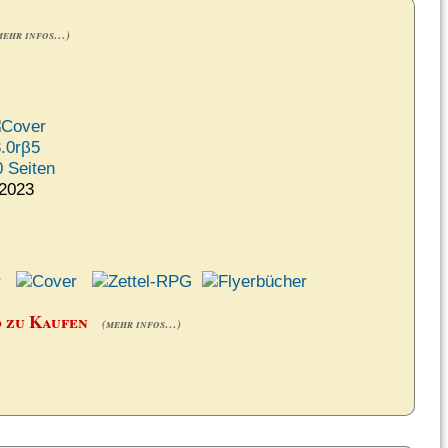
mehr infos…)
.0rβ5
 Seiten
023
d zu Kaufen
(mehr infos…)