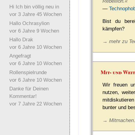
Re­bel­lion.«
Hi Ich bin völlig neu in
—
Technopho
vor 3 Jahre 45 Wochen
Bist du berei
Hallo Ochrasylion
kämpfen?
vor 6 Jahre 9 Wochen
Hallo Drak
→ mehr zu T
vor 6 Jahre 10 Wochen
Angefragt
vor 6 Jahre 10 Wochen
Mit- und Wei
Rollenspielrunde
vor 6 Jahre 10 Wochen
Wir freuen u
Danke für Deinen
nutzen, weite
Kommentar!
mitdiskutiere
vor 7 Jahre 22 Wochen
bunter und be
→ Mitmache