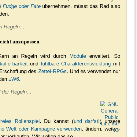
d
Fudge oder Fate
übernehmen, müsst das Rad also
nden.
n Regeln…
 leicht anzupassen
Kern an Regeln wird durch
Module
er­wei­tert. So
kalierbarkeit
und
fühlbare Charakterentwicklung
mit
 Erschaffung des
Zettel-RPGs
. Und es verwendet nur
 den
±W6
.
d der Regeln…
reies Rollenspiel
. Du kannst (
und darfst!
) unsere
i­ne Welt oder Kam­pagne verwenden
, ändern, wei­ter­
ar ver­kaufen. Wir wollen das so.