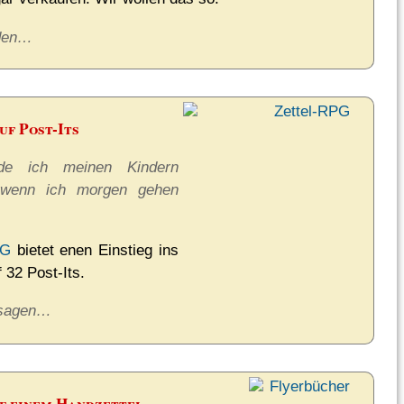
den…
uf Post-Its
e ich meinen Kindern
, wenn ich morgen gehen
PG
bietet enen Einstieg ins
 32 Post-Its.
 sagen…
f einem Handzettel