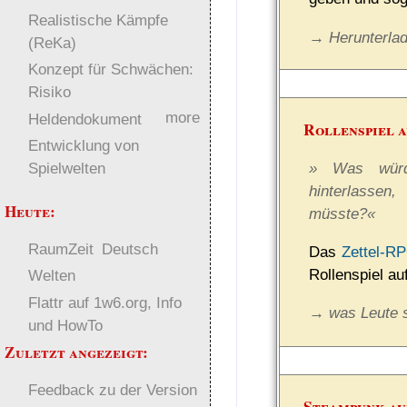
Realistische Kämpfe
→ Herunterla
(ReKa)
Konzept für Schwächen:
Risiko
more
Heldendokument
Rollenspiel a
Entwicklung von
» Was würd
Spielwelten
hinterlassen
Heute:
müsste?«
RaumZeit
Deutsch
Das
Zettel-R
Rollenspiel auf
Welten
Flattr auf 1w6.org, Info
→ was Leute
und HowTo
Zuletzt angezeigt:
Feedback zu der Version
Steampunk au