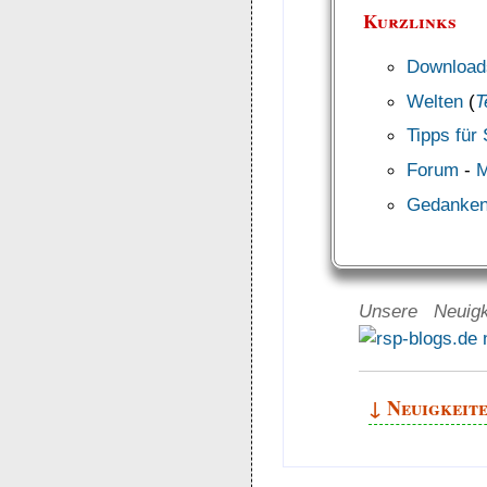
Kurzlinks
Download
Welten
(
T
Tipps für 
Forum
-
M
Gedanke
Unsere Neuig
↓
Neuigkeit