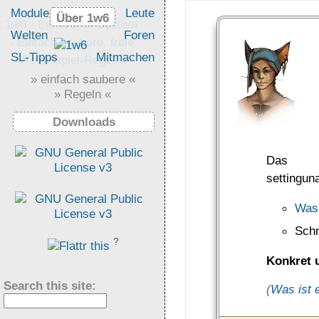
Module
Leute
Über 1w6
Über 1w6
1w6 - Ein Würfel System
Welten
Foren
- Einfach saubere, freie
SL-Tipps
Mitmachen
Rollenspiel-Regeln
» einfach saubere «
» Regeln «
Downloads
Das E
settinguna
Was
Schn
?
Konkret u
Search this site:
(
Was ist e