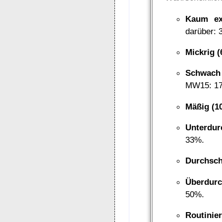
Kaum exi
darüber: 3
Mickrig (
Schwach 
MW15: 1
Mäßig (10
Unterdurc
33%.
Durchschn
Überdurch
50%.
Routinier