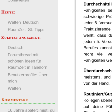
Spielwelten
Durchschnittli
Fähigkeiten b
Heute:
schwierige Pr
Welten
Deutsch
jeder 6. Versu
Praktizierende
RaumZeit
SL-Tipps
weißt, dass du
Zuletzt angezeigt:
jedem 5. Vers
Deutsch
Berufes kannst
recht viel v
Forumthread mit
Fähigkeiten Gel
schönen Ideen für
RaumZeit in Tanelorn
Überdurchschn
Benutzerprofile: Über
meistens, und 
mich
von der Hand.
Welten
Routiniert/Gut
Kommentare
Kollegen überl
auf deine Fä
16 Jahre später: mist, du