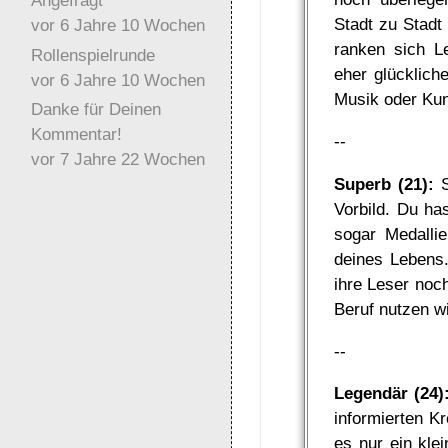
Angefragt
Stadt zu Stadt
vor 6 Jahre 10 Wochen
ranken sich L
Rollenspielrunde
eher glücklich
vor 6 Jahre 10 Wochen
Musik oder Ku
Danke für Deinen
Kommentar!
--
vor 7 Jahre 22 Wochen
Superb (21):
S
Vorbild. Du ha
sogar Medalli
deines Lebens.
ihre Leser noch
Beruf nutzen wi
--
Legendär (24)
informierten K
es nur ein klei