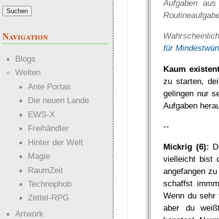
Aufgaben aus 
Routineaufgabe
Navigation
Wahrscheinlic
für Mindestwür
Blogs
Kaum existent
Welten
zu starten, de
Ante Portas
gelingen nur s
Die neuen Lande
Aufgaben herau
EWS-X
--
Freihändler
Hinter der Welt
Mickrig (6):
Du
Magie
vielleicht bis
RaumZeit
angefangen zu 
schaffst immm
Technophob
Wenn du sehr v
Zettel-RPG
aber du weiß
Artwork