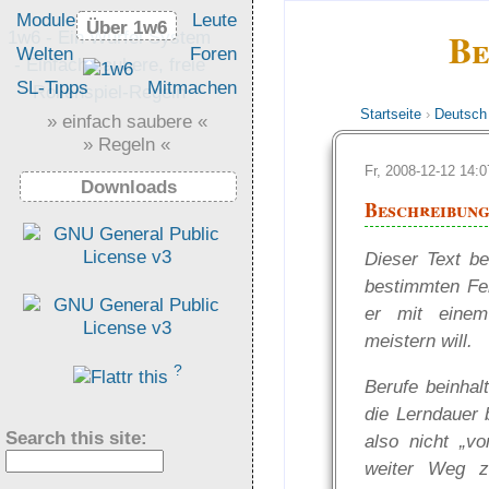
Module
Leute
Über 1w6
Über 1w6
Be
1w6 - Ein Würfel System
Welten
Foren
- Einfach saubere, freie
SL-Tipps
Mitmachen
Rollenspiel-Regeln
Startseite
›
Deutsch
» einfach saubere «
» Regeln «
Fr, 2008-12-12 14
Downloads
Beschreibung
Dieser Text be
bestimmten Fe
er mit einem
meistern will.
?
Berufe beinhalt
die Lerndauer 
Search this site:
also nicht „v
weiter Weg zu