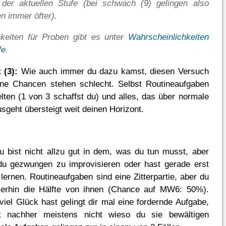
der aktuellen Stufe (bei schwach (9) gelingen also
n immer öfter).
hkeiten für Proben gibt es unter
Wahrscheinlichkeiten
fe
.
 (3):
Wie auch immer du dazu kamst, diesen Versuch
ine Chancen stehen schlecht. Selbst Routineaufgaben
elten (1 von 3 schaffst du) und alles, das über normale
sgeht übersteigt weit deinen Horizont.
 bist nicht allzu gut in dem, was du tun musst, aber
t du gezwungen zu improvisieren oder hast gerade erst
lernen. Routineaufgaben sind eine Zitterpartie, aber du
erhin die Hälfte von ihnen (Chance auf MW6: 50%).
iel Glück hast gelingt dir mal eine fordernde Aufgabe,
t nachher meistens nicht wieso du sie bewältigen