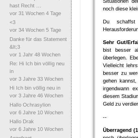
Situationen d
hast Recht …
noch diese kle
vor 31 Wochen 4 Tage
Du schaffs
<3
Herausforderu
vor 34 Wochen 5 Tage
Danke für das Statement
Sehr Gut/Erfa
&lt;3
bist besser 
vor 1 Jahr 48 Wochen
überlegen. Ebe
Re: Hi Ich bin völlig neu
Vielleicht leh
in
besser zu wer
vor 3 Jahre 33 Wochen
gehen kannst,
Hi Ich bin völlig neu in
irgendwann e
vor 3 Jahre 46 Wochen
diesem Stadium
Geld zu verdie
Hallo Ochrasylion
vor 6 Jahre 10 Wochen
--
Hallo Drak
vor 6 Jahre 10 Wochen
Überragend (1
noch überlege