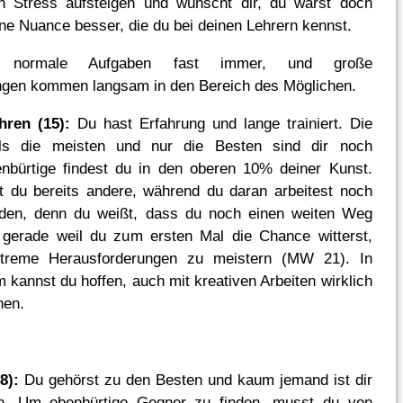
en Stress aufsteigen und wünscht dir, du wärst doch
ine Nuance besser, die du bei deinen Lehrern kennst.
t normale Aufgaben fast immer, und große
ngen kommen langsam in den Bereich des Möglichen.
hren (15):
Du hast Erfahrung und lange trainiert. Die
als die meisten und nur die Besten sind dir noch
nbürtige findest du in den oberen 10% deiner Kunst.
rst du bereits andere, während du daran arbeitest noch
den, denn du weißt, dass du noch einen weiten Weg
 gerade weil du zum ersten Mal die Chance witterst,
xtreme Herausforderungen zu meistern (MW 21). In
 kannst du hoffen, auch mit kreativen Arbeiten wirklich
nen.
8):
Du gehörst zu den Besten und kaum jemand ist dir
n. Um ebenbürtige Gegner zu finden, musst du von