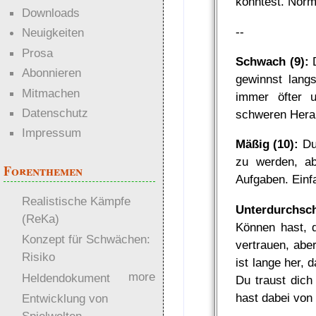
konntest. Norm
Downloads
--
Neuigkeiten
Prosa
Schwach (9):
D
Abonnieren
gewinnst langs
Mitmachen
immer öfter 
Datenschutz
schweren Hera
Impressum
Mäßig (10):
Du 
zu werden, ab
Forenthemen
Aufgaben. Einfa
Realistische Kämpfe
Unterdurchsch
(ReKa)
Können hast, d
Konzept für Schwächen:
vertrauen, abe
Risiko
ist lange her,
more
Heldendokument
Du traust dich
hast dabei von 
Entwicklung von