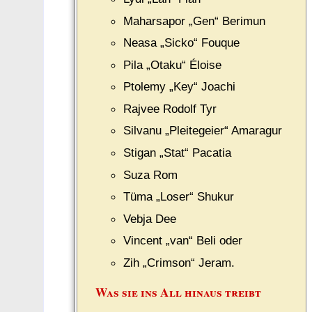
Maharsapor „Gen“ Berimun
Neasa „Sicko“ Fouque
Pila „Otaku“ Éloise
Ptolemy „Key“ Joachi
Rajvee Rodolf Tyr
Silvanu „Pleitegeier“ Amaragur
Stigan „Stat“ Pacatia
Suza Rom
Tüma „Loser“ Shukur
Vebja Dee
Vincent „van“ Beli oder
Zih „Crimson“ Jeram.
Was sie ins All hinaus treibt