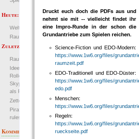
Spielwelten
Druckt euch doch die PDFs aus und
Heute:
nehmt sie mit -- vielleicht findet ihr
eine Impro-Runde in der schon die
Welten
Deutsch
Grundantriebe zum Spielen reichen.
RaumZeit
SL-Tipps
Zuletzt angezeigt:
Science-Fiction und EDO-Modern:
https://www.1w6.org/files/grundantri
RaumZeit
raumzeit.pdf
Idee: Online-
EDO-Traditionell und EDO-Düster:
Rollenspielsettings (
https://www.1w6.org/files/grundantri
Skype, Mumble, etc. )
edo.pdf
als Podcast
Menschen:
Zettel-RPG als Text
https://www.1w6.org/files/grundantri
Pirate Party Flyerbook
Regeln:
rules
https://www.1w6.org/files/grundantri
Kommentare
rueckseite.pdf