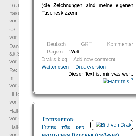
(die Zeichnungen sind meine eigenen
16 Jahre später: mist, du
Tuscheskizzen)
hast Recht …
vor 31 Wochen 4 Tage
<3
vor 34 Wochen 5 Tage
Deutsch
GRT
Kommentar
Danke für das Statement
Regeln
Welt
&lt;3
Drak's blog
Add new comment
vor 1 Jahr 48 Wochen
Weiterlesen
Druckversion
Re: Hi Ich bin völlig neu
Dieser Text ist mir was wert:
in
?
vor 3 Jahre 33 Wochen
Hi Ich bin völlig neu in
vor 3 Jahre 46 Wochen
Hallo Ochrasylion
Technophob-
vor 6 Jahre 10 Wochen
Flyer für den
Hallo Drak
heimischen Drucker (größer)
vor 6 Jahre 10 Wochen