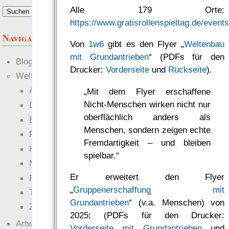
Alle 179 Orte:
https://www.gratisrollenspieltag.de/events
Navigation
Von
1w6
gibt es den Flyer „
Weltenbau
mit Grundantrieben
“ (PDFs für den
Blogs
Drucker:
Vorderseite
und
Rückseite
).
Welten
Ante Portas
„Mit dem Flyer erschaffene
Nicht-Menschen wirken nicht nur
Die neuen Lande
oberflächlich anders als
EWS-X
Menschen, sondern zeigen echte
Freihändler
Fremdartigkeit – und bleiben
Hinter der Welt
spielbar.“
Magie
Er erweitert den Flyer
RaumZeit
„
Gruppenerschaffung mit
Technophob
Grundantrieben
“ (v.a. Menschen) von
Zettel-RPG
2025: (PDFs für den Drucker:
Artwork
Vorderseite mit Grundantrieben
und