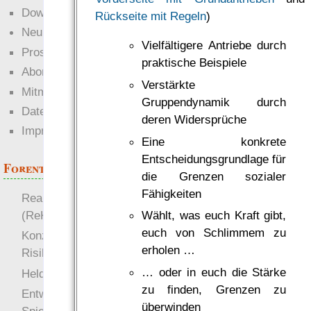
Downloads
Rückseite mit Regeln
)
Neuigkeiten
Vielfältigere Antriebe durch
Prosa
praktische Beispiele
Abonnieren
Verstärkte
Mitmachen
Gruppendynamik durch
Datenschutz
deren Widersprüche
Impressum
Eine konkrete
Entscheidungsgrundlage für
Forenthemen
die Grenzen sozialer
Fähigkeiten
Realistische Kämpfe
(ReKa)
Wählt, was euch Kraft gibt,
euch von Schlimmem zu
Konzept für Schwächen:
erholen …
Risiko
… oder in euch die Stärke
more
Heldendokument
zu finden, Grenzen zu
Entwicklung von
überwinden