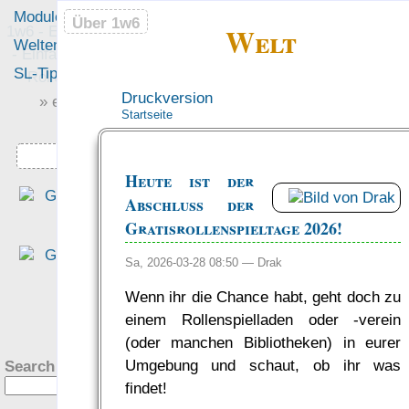
Module
Leute
Über 1w6
Über 1w6
Welt
1w6 - Ein Würfel System
Welten
Foren
- Einfach saubere, freie
SL-Tipps
Mitmachen
Rollenspiel-Regeln
Druckversion
» einfach saubere «
Startseite
» Regeln «
Downloads
Heute ist der
“Sorry that I called you 
Abschluss der
geek, these are beautiful!”
Gratisrollenspieltage 2026!
— Die Frau eines gute
Freundes, als sie di
Sa, 2026-03-28 08:50 —
Drak
Flyerbücher
gesehen hat ☺
Wenn ihr die Chance habt, geht doch zu
was Leute sagen…
?
einem Rollenspielladen oder -verein
(oder manchen Bibliotheken) in eurer
Umgebung und schaut, ob ihr was
Search this site:
findet!