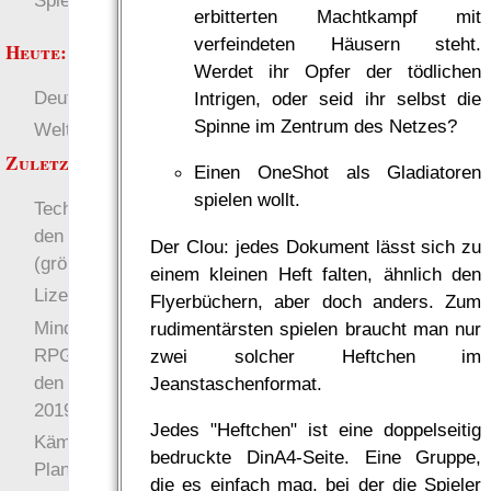
Spielwelten
erbitterten Machtkampf mit
verfeindeten Häusern steht.
Heute:
Werdet ihr Opfer der tödlichen
Deutsch
RaumZeit
Intrigen, oder seid ihr selbst die
Spinne im Zentrum des Netzes?
Welten
SL-Tipps
Zuletzt angezeigt:
Einen OneShot als Gladiatoren
spielen wollt.
Technophob-Flyer für
den heimischen Drucker
Der Clou: jedes Dokument lässt sich zu
(größer)
einem kleinen Heft falten, ähnlich den
Lizenzbestimmungen
Flyerbüchern, aber doch anders. Zum
Mindestens ein Zettel-
rudimentärsten spielen braucht man nur
RPG pro Box kommt auf
zwei solcher Heftchen im
den Gratisrollenspieltag
Jeanstaschenformat.
2019!
Jedes "Heftchen" ist eine doppelseitig
Kämpfe in der Tiefe des
bedruckte DinA4-Seite. Eine Gruppe,
Planeten
die es einfach mag, bei der die Spieler