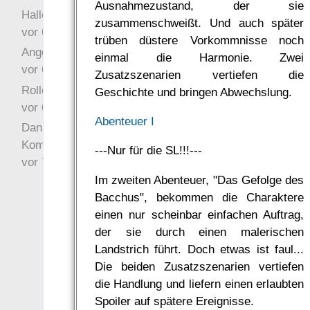
Ausnahmezustand, der sie
Hallo Drak
zusammenschweißt. Und auch später
vor 6 Jahre 10 Wochen
trüben düstere Vorkommnisse noch
Angefragt
einmal die Harmonie. Zwei
vor 6 Jahre 10 Wochen
Zusatzszenarien vertiefen die
Rollenspielrunde
Geschichte und bringen Abwechslung.
vor 6 Jahre 10 Wochen
Abenteuer I
Danke für Deinen
Kommentar!
---Nur für die SL!!!---
vor 7 Jahre 22 Wochen
Im zweiten Abenteuer, "Das Gefolge des
Bacchus", bekommen die Charaktere
einen nur scheinbar einfachen Auftrag,
der sie durch einen malerischen
Landstrich führt. Doch etwas ist faul...
Die beiden Zusatzszenarien vertiefen
die Handlung und liefern einen erlaubten
Spoiler auf spätere Ereignisse.