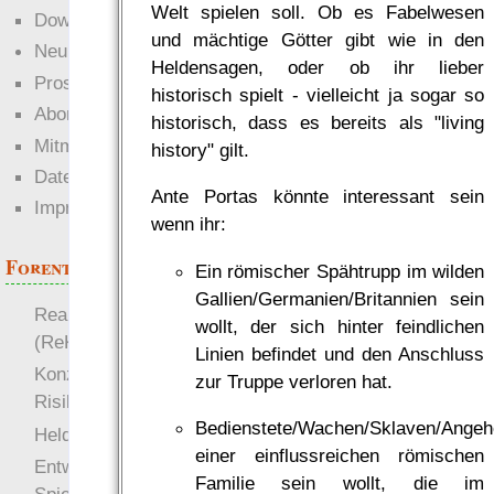
Welt spielen soll. Ob es Fabelwesen
Downloads
und mächtige Götter gibt wie in den
Neuigkeiten
Heldensagen, oder ob ihr lieber
Prosa
historisch spielt - vielleicht ja sogar so
Abonnieren
historisch, dass es bereits als "living
Mitmachen
history" gilt.
Datenschutz
Ante Portas könnte interessant sein
Impressum
wenn ihr:
Forenthemen
Ein römischer Spähtrupp im wilden
Gallien/Germanien/Britannien sein
Realistische Kämpfe
wollt, der sich hinter feindlichen
(ReKa)
Linien befindet und den Anschluss
Konzept für Schwächen:
zur Truppe verloren hat.
Risiko
Bedienstete/Wachen/Sklaven/Angeh
more
Heldendokument
einer einflussreichen römischen
Entwicklung von
Familie sein wollt, die im