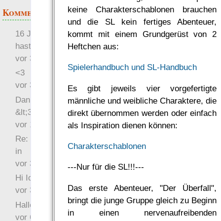
keine Charakterschablonen brauchen
Kommentare
und die SL kein fertiges Abenteuer,
16 Jahre später: mist, du
kommt mit einem Grundgerüst von 2
hast Recht …
Heftchen aus:
vor 31 Wochen 1 Tag
Spielerhandbuch und SL-Handbuch
<3
vor 34 Wochen 2 Tage
Es gibt jeweils vier vorgefertigte
Danke für das Statement
männliche und weibliche Charaktere, die
&lt;3
direkt übernommen werden oder einfach
vor 1 Jahr 48 Wochen
als Inspiration dienen können:
Re: Hi Ich bin völlig neu
Charakterschablonen
in
vor 3 Jahre 32 Wochen
---Nur für die SL!!!---
Hi Ich bin völlig neu in
Das erste Abenteuer, "Der Überfall",
vor 3 Jahre 45 Wochen
bringt die junge Gruppe gleich zu Beginn
Hallo Ochrasylion
in einen nervenaufreibenden
vor 6 Jahre 9 Wochen