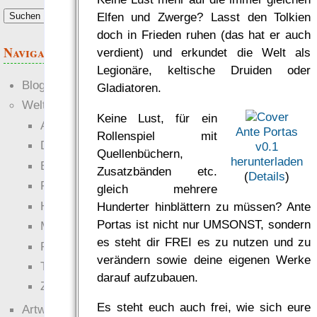
Elfen und Zwerge? Lasst den Tolkien
doch in Frieden ruhen (das hat er auch
Navigation
verdient) und erkundet die Welt als
Legionäre, keltische Druiden oder
Blogs
Gladiatoren.
Welten
Keine Lust, für ein
Ante Portas
Ante Portas
Rollenspiel mit
Die neuen Lande
v0.1
Quellenbüchern,
herunterladen
EWS-X
Zusatzbänden etc.
(
Details
)
Freihändler
gleich mehrere
Hinter der Welt
Hunderter hinblättern zu müssen? Ante
Portas ist nicht nur UMSONST, sondern
Magie
es steht dir FREI es zu nutzen und zu
RaumZeit
verändern sowie deine eigenen Werke
Technophob
darauf aufzubauen.
Zettel-RPG
Es steht euch auch frei, wie sich eure
Artwork