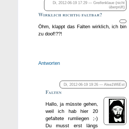
Di, 2012-06-19 17:29 —
Greifenklaue
(nicht
überprüft)
Wirklich richtig faltbar?
Öhm, klappt das Falten wirklich, ich bin
zu doof!??!
Antworten
Di, 2012-06-19 19:26 —
Alea1W6Est
Falten
Hallo, ja müsste gehen,
weil ich hab hier 20
gefaltete rumliegen ;-)
Du musst erst längs