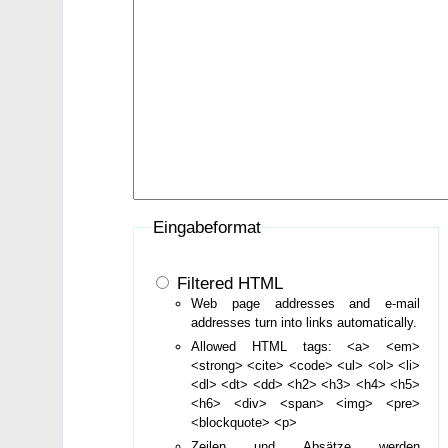
Eingabeformat
Filtered HTML
Web page addresses and e-mail
addresses turn into links automatically.
Allowed HTML tags: <a> <em>
<strong> <cite> <code> <ul> <ol> <li>
<dl> <dt> <dd> <h2> <h3> <h4> <h5>
<h6> <div> <span> <img> <pre>
<blockquote> <p>
Zeilen und Absätze werden