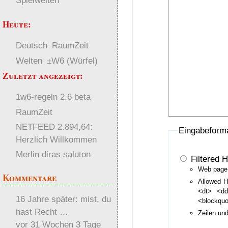
Spielwelten
Heute:
Deutsch
RaumZeit
Welten
±W6 (Würfel)
Zuletzt angezeigt:
1w6-regeln 2.6 beta
RaumZeit
NETFEED 2.894,64:
Eingabeform
Herzlich Willkommen
Merlin diras saluton
Filtered 
Web page 
Kommentare
Allowed H
<dt> <d
16 Jahre später: mist, du
<blockqu
hast Recht …
Zeilen un
vor 31 Wochen 3 Tage