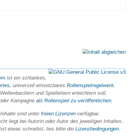
em
ist ein schlankes,
ertes
, universell einsetz­bares
Rollen­spielregel­werk
,
Welten­bastlern und Spiel­leitern erleichtern soll,
 oder Kam­pagne
als Rollenspiel zu ver­öffent­lichen
.
 Inhalte sind unter
freien Lizenzen
verfügbar.
ht liegt bei Autorin oder Autor des jeweiligen In­haltes.
st etwas schreibst, lies bitte die
Lizenz­bedingungen
.