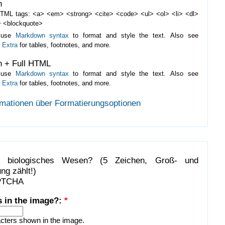
n
TML tags: <a> <em> <strong> <cite> <code> <ul> <ol> <li> <dl>
 <blockquote>
 use
Markdown syntax
to format and style the text. Also see
 Extra
for tables, footnotes, and more.
 + Full HTML
 use
Markdown syntax
to format and style the text. Also see
 Extra
for tables, footnotes, and more.
rmationen über Formatierungsoptionen
n biologisches Wesen? (5 Zeichen, Groß- und
ng zählt!)
s in the image?:
*
acters shown in the image.