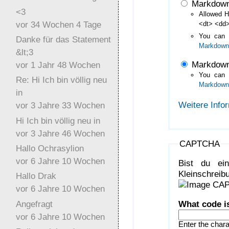
Markdow
<3
Allowed H
vor 34 Wochen 4 Tage
<dt> <dd>
You can
Danke für das Statement
Markdown
&lt;3
Markdown
vor 1 Jahr 48 Wochen
You can
Re: Hi Ich bin völlig neu
Markdown
in
Weitere Info
vor 3 Jahre 33 Wochen
Hi Ich bin völlig neu in
vor 3 Jahre 46 Wochen
CAPTCHA
Hallo Ochrasylion
vor 6 Jahre 10 Wochen
Bist du ei
Kleinschreibu
Hallo Drak
vor 6 Jahre 10 Wochen
Angefragt
What code i
vor 6 Jahre 10 Wochen
Enter the char