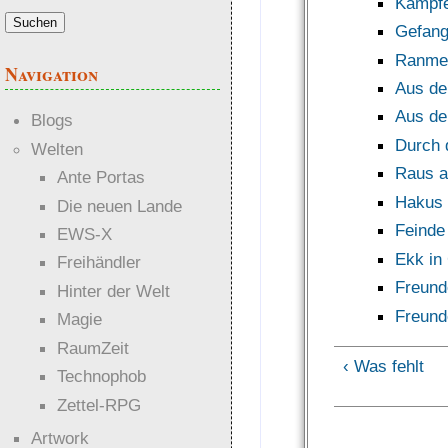
Kämpfe
Gefang
Ranmex
Navigation
Aus der
Aus der
Blogs
Durch 
Welten
Raus a
Ante Portas
Hakus 
Die neuen Lande
Feinde
EWS-X
Ekk in
Freihändler
Freund
Hinter der Welt
Freund
Magie
RaumZeit
‹ Was fehlt
Technophob
Zettel-RPG
Artwork