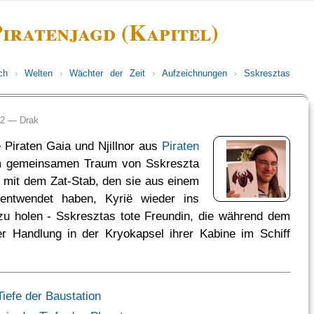
iratenjagd (Kapitel)
ch
›
Welten
›
Wächter der Zeit
›
Aufzeichnungen
›
Sskresztas
:12 —
Drak
 Piraten Gaia und Njillnor aus
Piraten
m gemeinsamen Traum von Sskreszta
 mit dem Zat-Stab, den sie aus einem
entwendet haben, Kyrië wieder ins
u holen - Sskresztas tote Freundin, die während dem
er Handlung in der Kryokapsel ihrer Kabine im Schiff
Tiefe der Baustation