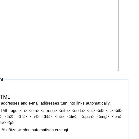
at
HTML
addresses and e-mail addresses turn into links automatically.
TML tags: <a> <em> <strong> <cite> <code> <ul> <ol> <li> <dl>
d> <h2> <h3> <h4> <h5> <h6> <div> <span> <img> <pre>
ote> <p>
d Absätze werden automatisch erzeugt.