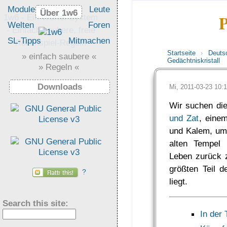
Module
Leute
Über 1w6
Über 1w6
P
1w6 - Ein Würfel System
Welten
Foren
- Einfach saubere, freie
SL-Tipps
Mitmachen
Rollenspiel-Regeln
Startseite
›
Deuts
» einfach saubere «
Gedächtniskristall
» Regeln «
Downloads
Mi, 2011-03-23 10
Wir suchen die
und Zat
, eine
und Kalem, um
alten Tempel 
Leben zurück z
größten Teil d
?
liegt.
Search this site:
In der 