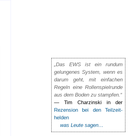
„Das EWS ist ein rundum
gelun­ge­nes Sys­tem, wenn es
darum geht, mit ein­fa­chen
Regeln eine Rol­len­spiel­runde
aus dem Boden zu stamp­fen.“
— Tim Charzinski in der
Rezension bei den Teil­zeit­
helden
was Leute sagen…