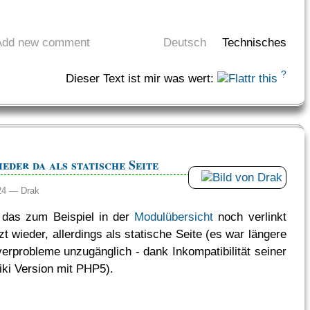
Add new comment
Deutsch
Technisches
?
Dieser Text ist mir was wert:
eder da als statische Seite
:24 —
Drak
 das zum Beispiel in der
Modulübersicht
noch verlinkt
etzt wieder, allerdings als statische Seite (es war längere
verprobleme unzugänglich - dank Inkompatibilität seiner
iki Version mit PHP5).