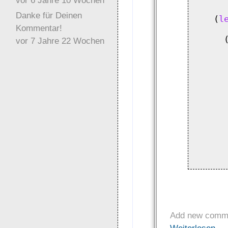
vor 6 Jahre 10 Wochen
      
Danke für Deinen
    (
l
Kommentar!
      
      
vor 7 Jahre 22 Wochen
      
       
      
      
      
       
      
      
       
       
      
Add new comm
Weiterlesen