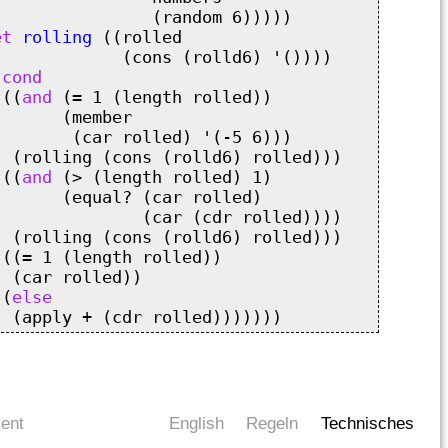
                (random 6)))))

et
rolling
 ((rolled

             (cons (rolld6) '())))

(
cond
 ((
and
 (= 1 (length rolled))

      (member

        (car rolled) '(-5 6)))

  (rolling (cons (rolld6) rolled)))

 ((
and
 (> (length rolled) 1)

      (equal? (car rolled)

               (car (cdr rolled))))

  (rolling (cons (rolld6) rolled)))

((= 1 (length rolled))

 (car rolled))

 (
else
ent
English
Regeln
Technisches