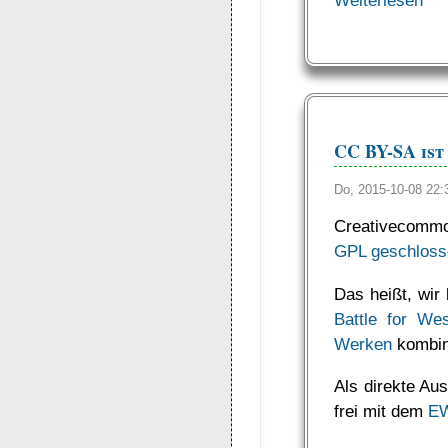
CC BY-SA ist
Do, 2015-10-08 22
Creativecomm
GPL geschloss
Das heißt, wir
Battle for We
Werken
kombini
Als direkte Au
frei mit dem
E