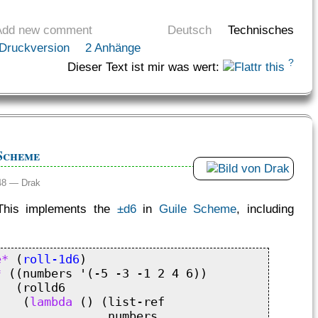
Add new comment
Deutsch
Technisches
Druckversion
2 Anhänge
?
Dieser Text ist mir was wert:
 Scheme
:48 —
Drak
 This implements the
±d6
in
Guile Scheme
, including
e*
 (
roll-1d6
)

*
 ((numbers '(-5 -3 -1 2 4 6))

  (rolld6

    (
lambda
 () (list-ref

               numbers
