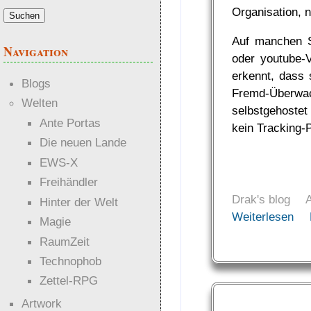
Organisation, n
Auf manchen Se
Navigation
oder youtube-V
erkennt, dass 
Blogs
Fremd-Überwa
Welten
selbstgehostet
Ante Portas
kein Tracking-
Die neuen Lande
EWS-X
Freihändler
Drak's blog
Hinter der Welt
Weiterlesen
Magie
RaumZeit
Technophob
Zettel-RPG
Artwork