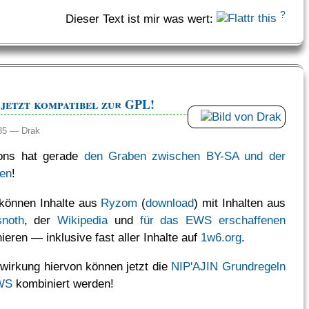
?
Dieser Text ist mir was wert:
 jetzt kompatibel zur GPL!
:35 —
Drak
ons hat gerade
den Graben zwischen BY-SA und der
en
!
 können Inhalte aus
Ryzom
(
download
) mit Inhalten aus
snoth
, der
Wikipedia
und
für das EWS erschaffenen
eren — inklusive fast aller Inhalte auf
1w6.org
.
swirkung hiervon können jetzt die
NIP'AJIN Grundregeln
WS
kombiniert werden!