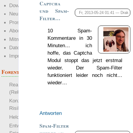
Captcha
Downloads
und Spam-
Fr, 2013-05-24 01:41 —
Drak
Neuigkeiten
Filter…
Prosa
Abonnieren
10 Spam-
Kommentare in 30
Mitmachen
Minuten… ich
Datenschutz
hoffe, das Captcha
Impressum
Modul stoppt das jetzt erstmal
wieder. Der Spam-Filter
Forenthemen
funktioniert leider noch nicht…
wieder…
Realistische Kämpfe
(ReKa)
Konzept für Schwächen:
Risiko
Antworten
more
Heldendokument
Spam-Filter
Entwicklung von