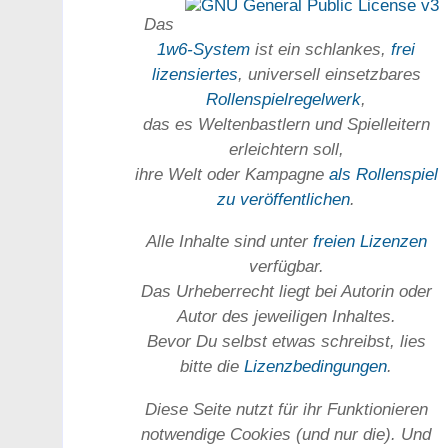
Das
1w6-System
ist ein schlankes,
frei
lizensiertes
, universell einsetz­bares
Rollen­spielregel­werk
,
das es Welten­bastlern und Spiel­leitern
erleichtern soll,
ihre Welt oder Kam­pagne
als Rollenspiel
zu ver­öffent­lichen
.
Alle Inhalte sind unter
freien Lizenzen
verfügbar.
Das Urheber­recht liegt bei Autorin oder
Autor des jeweiligen In­haltes.
Bevor Du selbst etwas schreibst, lies
bitte die
Lizenz­bedingungen
.
Diese Seite nutzt für ihr Funktionieren
notwendige Cookies (und nur die). Und