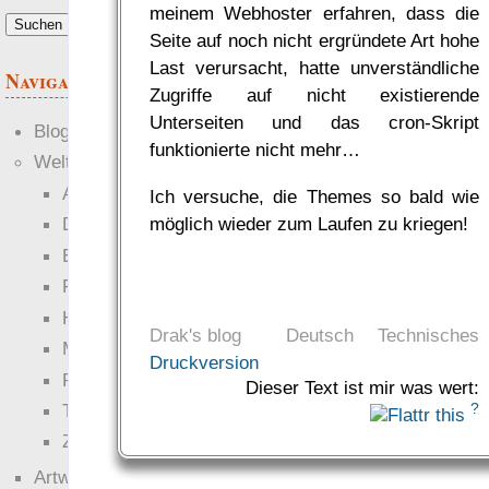
meinem Webhoster erfahren, dass die
Seite auf noch nicht ergründete Art hohe
Last verursacht, hatte unverständliche
Navigation
Zugriffe auf nicht existierende
Unterseiten und das cron-Skript
Blogs
funktionierte nicht mehr…
Welten
Ante Portas
Ich versuche, die Themes so bald wie
möglich wieder zum Laufen zu kriegen!
Die neuen Lande
EWS-X
Freihändler
Hinter der Welt
Drak's blog
Deutsch
Technisches
Magie
Druckversion
RaumZeit
Dieser Text ist mir was wert:
Technophob
?
Zettel-RPG
Artwork