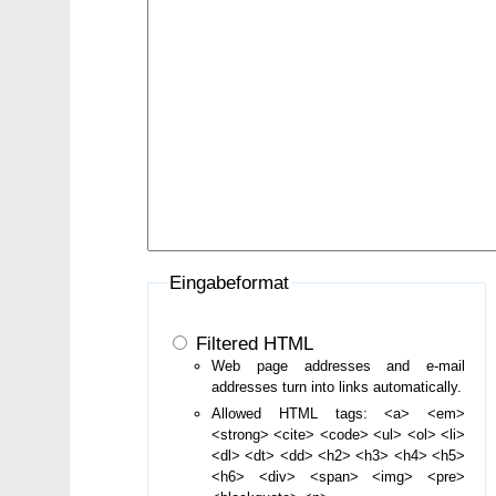
Eingabeformat
Filtered HTML
Web page addresses and e-mail
addresses turn into links automatically.
Allowed HTML tags: <a> <em>
<strong> <cite> <code> <ul> <ol> <li>
<dl> <dt> <dd> <h2> <h3> <h4> <h5>
<h6> <div> <span> <img> <pre>