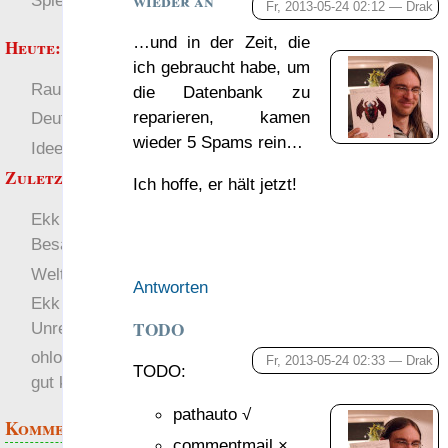
wieder an
Spielwelten
Fr, 2013-05-24 02:12 —
Drak
…und in der Zeit, die
Heute:
ich gebraucht habe, um
RaumZeit
Welten
die Datenbank zu
reparieren, kamen
Deutsch
wieder 5 Spams rein…
Ideen für Merkmale
Zuletzt angezeigt:
Ich hoffe, er hält jetzt!
Ekk (1): Panische
Besatzer
Welten
Antworten
Ekk (3): Rein oder
TODO
Unrein?
ohloh: rpg-1d6 ist sehr
Fr, 2013-05-24 02:33 —
Drak
TODO:
gut kommentiert!
pathauto √
Kommentare
commentmail ×