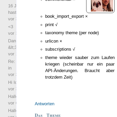
16 Jahre später: mist, du
hast Recht …
book_import_export ×
vor 31 Wochen 2 Tage
print √
<3
taxonomy theme (per node)
vor 34 Wochen 4 Tage
Danke für das Statement
urlicon ×
&lt;3
subscriptions √
vor 1 Jahr 48 Wochen
theme wieder sauber zum Laufen
Re: Hi Ich bin völlig neu
kriegen (scheinbar nur ein paar
in
API-Änderungen. Braucht aber
vor 3 Jahre 33 Wochen
trotzdem Zeit)
Hi Ich bin völlig neu in
vor 3 Jahre 45 Wochen
Hallo Ochrasylion
vor 6 Jahre 10 Wochen
Antworten
Hallo Drak
Das Theme