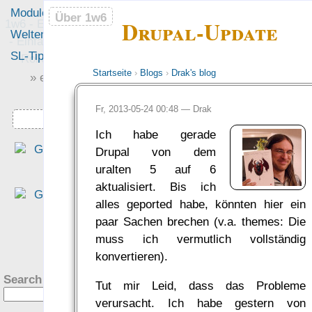
Module
Leute
Über 1w6
Über 1w6
Drupal-Update
1w6 - Ein Würfel System
Welten
Foren
- Einfach saubere, freie
SL-Tipps
Mitmachen
Rollenspiel-Regeln
Startseite
›
Blogs
›
Drak's blog
» einfach saubere «
» Regeln «
Fr, 2013-05-24 00:48 —
Drak
Downloads
Ich habe gerade
„Eine interessante Denk
Drupal von dem
richtung, die sich für mich al
uralten 5 auf 6
altem DSA Spieler fast scho
aktualisiert. Bis ich
ungewohnt schlank anfühlt.“
alles geported habe, könnten hier ein
— Philipp von Phönixbanner
paar Sachen brechen (v.a. themes: Die
was Leute sagen…
?
muss ich vermutlich vollständig
konvertieren).
Search this site:
Tut mir Leid, dass das Probleme
verursacht. Ich habe gestern von