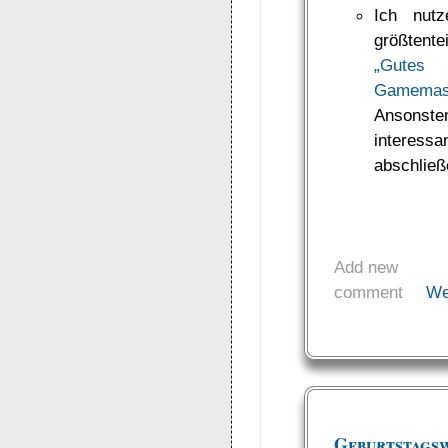
Ich nut
größtent
„Gutes 
Gamemast
Ansonsten
interessan
abschlie
Add new
comment
We
Geburtstags