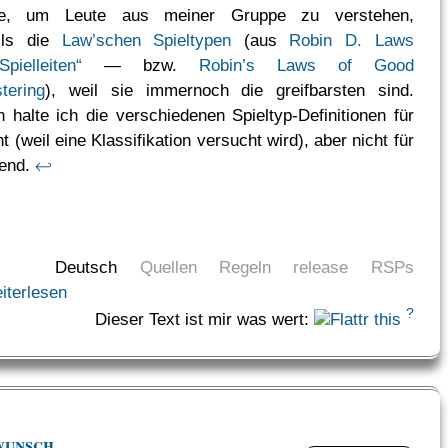
ze, um Leute aus meiner Gruppe zu verstehen,
eils die
Law’schen
Spieltypen
(aus
Robin D. Laws
Spielleiten“
— bzw.
Robin’s Laws of Good
ering
), weil sie immernoch die greifbarsten sind.
 halte ich die verschiedenen Spieltyp-Definitionen für
t (weil eine Klassifikation versucht wird), aber nicht für
ßend.
↩
Deutsch
Quellen
Regeln
release
RSPs
iterlesen
?
Dieser Text ist mir was wert:
wunsch