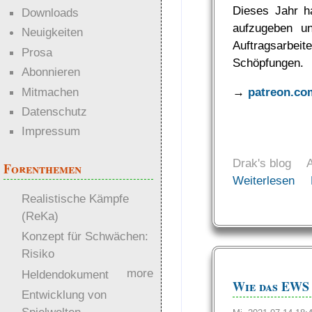
Dieses Jahr ha
Downloads
aufzugeben un
Neuigkeiten
Auftragsarbeit
Prosa
Schöpfungen.
Abonnieren
Mitmachen
→
patreon.co
Datenschutz
Impressum
Drak's blog
Forenthemen
Weiterlesen
Realistische Kämpfe
(ReKa)
Konzept für Schwächen:
Risiko
more
Heldendokument
Wie das EWS
Entwicklung von