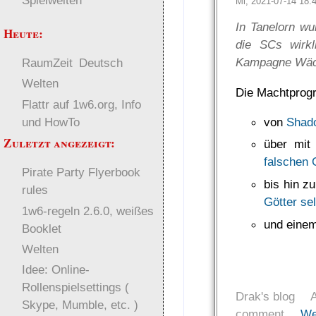
Spielwelten
Mi, 2021-07-14 18
In Tanelorn w
Heute:
die SCs wirkl
Kampagne Wächt
RaumZeit
Deutsch
Welten
Die Machtprogr
Flattr auf 1w6.org, Info
und HowTo
von
Shado
Zuletzt angezeigt:
über mit
falschen 
Pirate Party Flyerbook
bis hin z
rules
Götter se
1w6-regeln 2.6.0, weißes
und eine
Booklet
Welten
Idee: Online-
Rollenspielsettings (
Drak's blog
Skype, Mumble, etc. )
comment
We