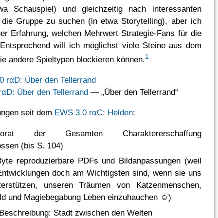
wa Schauspiel) und gleichzeitig nach interessanten
r die Gruppe zu suchen (in etwa Storytelling), aber ich
er Erfahrung, welchen Mehrwert Strategie-Fans für die
 Entsprechend will ich möglichst viele Steine aus dem
1
e andere Spieltypen blockieren können.
αD: Über den Tellerrand
— „Über den Tellerrand“
ungen seit dem
EWS 3.0 rαC: Helden
:
ektorat der Gesamten Charaktererschaffung
ssen (bis S. 104)
Byte reproduzierbare PDFs und Bildanpassungen (weil
Entwicklungen doch am Wichtigsten sind, wenn sie uns
terstützen, unseren Träumen von Katzenmenschen,
ld und Magiebegabung Leben einzuhauchen ☺)
Beschreibung: Stadt zwischen den Welten