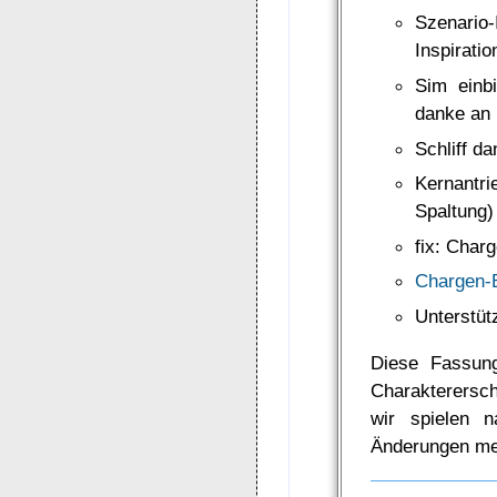
Szenario
Inspiratio
Sim einb
danke an
Schliff d
Kernantr
Spaltung
fix: Char
Chargen-B
Unterstüt
Diese Fassung
Charaktererscha
wir spielen 
Änderungen me