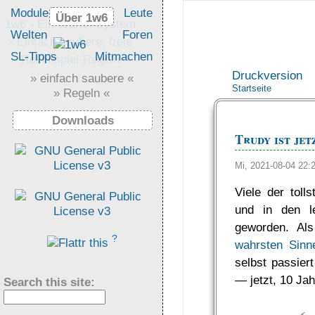
Module
Leute
Über 1w6
Über 1w6
1w6 - Ein Würfel System
Welten
Foren
- Einfach saubere, freie
SL-Tipps
Mitmachen
Rollenspiel-Regeln
Druckversion
» einfach saubere «
Startseite
» Regeln «
Downloads
Trudy ist jet
Mi, 2021-08-04 22
Viele der tol
und in den l
geworden. Al
?
wahrsten Sinn
selbst passier
— jetzt, 10 Ja
Search this site: