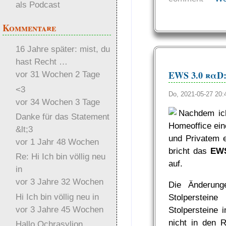
als Podcast
Kommentare
16 Jahre später: mist, du
hast Recht …
EWS 3.0 rαD:
vor 31 Wochen 2 Tage
<3
Do, 2021-05-27 20
vor 34 Wochen 3 Tage
Nachdem ich
Danke für das Statement
Homeoffice ein
&lt;3
und Privatem e
vor 1 Jahr 48 Wochen
bricht das
EWS
Re: Hi Ich bin völlig neu
auf.
in
vor 3 Jahre 32 Wochen
Die Änderung
Hi Ich bin völlig neu in
Stolperstein
vor 3 Jahre 45 Wochen
Stolpersteine i
nicht in den R
Hallo Ochrasylion