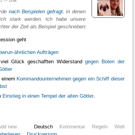
:42 —
Drak
urde
nach Beispielen gefragt
, in denen
ich stark werden. Ich habe unsere
er der Zeit als Beispiel geschrieben:
ession geht
wrun-ähnlichen Aufträgen
 viel Glück geschafften Widerstand
gegen Boten der
Götter
u einem
Kommandounternehmen gegen ein Schiff dieser
lbst
m
Einstieg in einen Tempel der alten Götter
.
Add new
Deutsch
Kommentar
Regeln
Welt
iterlesen
Druckversion