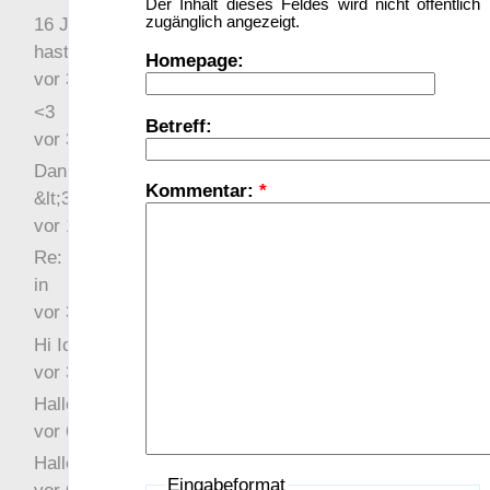
Der Inhalt dieses Feldes wird nicht öffentlich
zugänglich angezeigt.
16 Jahre später: mist, du
hast Recht …
Homepage:
vor 31 Wochen 4 Tage
<3
Betreff:
vor 34 Wochen 5 Tage
Danke für das Statement
Kommentar:
*
&lt;3
vor 1 Jahr 48 Wochen
Re: Hi Ich bin völlig neu
in
vor 3 Jahre 33 Wochen
Hi Ich bin völlig neu in
vor 3 Jahre 46 Wochen
Hallo Ochrasylion
vor 6 Jahre 10 Wochen
Hallo Drak
Eingabeformat