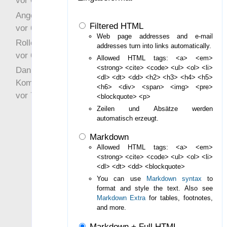
vor 6 Jahre 10 Wochen
Angefragt
Filtered HTML
vor 6 Jahre 10 Wochen
Web page addresses and e-mail
Rollenspielrunde
addresses turn into links automatically.
vor 6 Jahre 10 Wochen
Allowed HTML tags: <a> <em>
<strong> <cite> <code> <ul> <ol> <li>
Danke für Deinen
<dl> <dt> <dd> <h2> <h3> <h4> <h5>
Kommentar!
<h6> <div> <span> <img> <pre>
vor 7 Jahre 22 Wochen
<blockquote> <p>
Zeilen und Absätze werden
automatisch erzeugt.
Markdown
Allowed HTML tags: <a> <em>
<strong> <cite> <code> <ul> <ol> <li>
<dl> <dt> <dd> <blockquote>
You can use
Markdown syntax
to
format and style the text. Also see
Markdown Extra
for tables, footnotes,
and more.
Markdown + Full HTML