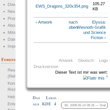
105.27
Downloads
EWS_Dragons_320x354.png
KB
Neuigkeiten
Prosa
‹ Artwork
nach
Elyssa:
Abonnieren
oben
Wesnoth-Grafik
Mitmachen
und Science
Fiction ›
Datenschutz
Impressum
Forenthemen
Artwork
Deutsch
Logo
Druckversion
Realistische Kämpfe
Dieser Text ist mir was wert:
(ReKa)
?
Konzept für Schwächen:
Risiko
more
Heldendokument
Das Logo
als KDE 4
Entwicklung von
Mi, 2008-05-14 08:26 —
Drak