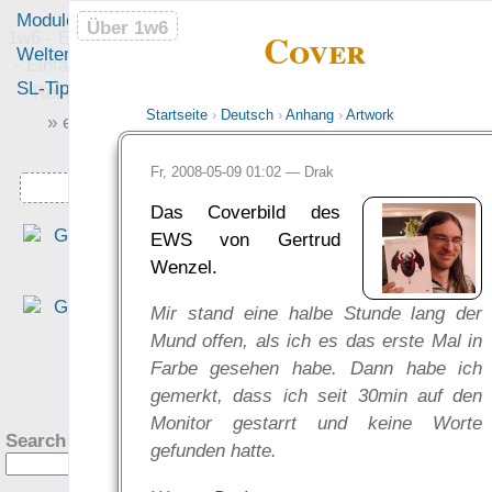
Module
Leute
Über 1w6
Über 1w6
Cover
1w6 - Ein Würfel System
Welten
Foren
- Einfach saubere, freie
SL-Tipps
Mitmachen
Rollenspiel-Regeln
Startseite
›
Deutsch
›
Anhang
›
Artwork
» einfach saubere «
» Regeln «
Fr, 2008-05-09 01:02 —
Drak
Downloads
Das Coverbild des
„Das Regelwerk meine
EWS von Gertrud
Träume zu diesem Zwec
Wenzel.
[eigene Rollenspielwelten
Mir stand eine halbe Stunde lang der
sollte… auf verschieden
Mund offen, als ich es das erste Mal in
Hintergründe und Welte
Farbe gesehen habe. Dann habe ich
anwendbar sein… einfach
?
gemerkt, dass ich seit 30min auf den
und überschaubare Regel
Monitor gestarrt und keine Worte
bieten… [und] frei sein… Un
Search this site:
gefunden hatte.
wer hätte das gedacht, da
1W6-System erfüllt alle dies