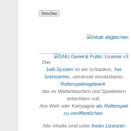
Das
1w6-System
ist ein schlankes,
frei
lizensiertes
, universell einsetz­bares
Rollen­spielregel­werk
,
das es Welten­bastlern und Spiel­leitern
erleichtern soll,
ihre Welt oder Kam­pagne
als Rollenspiel
zu ver­öffent­lichen
.
Alle Inhalte sind unter
freien Lizenzen