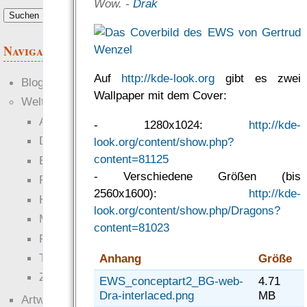
Wow. -
Drak
Anforderungen.“
— RowC
was Leute sagen…
Navigation
Auf
http://kde-look.org
gibt es zwei
Blogs
Wallpaper mit dem Cover:
Welten
Ante Portas
- 1280x1024:
http://kde-
Die neuen Lande
look.org/content/show.php?
content=81125
EWS-X
- Verschiedene Größen (bis
Freihändler
2560x1600):
http://kde-
Hinter der Welt
look.org/content/show.php/Dragons?
Magie
content=81023
RaumZeit
Technophob
Anhang
Größe
Zettel-RPG
EWS_conceptart2_BG-web-
4.71
Dra-interlaced.png
MB
Artwork