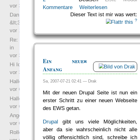
vor 34 Wochen 5 Tage
Kommentare
Weiterlesen
Dieser Text ist mir was wert:
Danke für das Statement
?
&lt;3
vor 1 Jahr 48 Wochen
Re: Hi Ich bin völlig neu
in
vor 3 Jahre 33 Wochen
Ein neuer
Hi Ich bin völlig neu in
Anfang
vor 3 Jahre 46 Wochen
Hallo Ochrasylion
Sa, 2007-07-21 02:41 —
Drak
vor 6 Jahre 10 Wochen
Mit der neuen Drupal Seite ist nun ein
Hallo Drak
erster Schritt zu einer neuen Webseite
vor 6 Jahre 10 Wochen
des EWS getan.
Angefragt
Drupal
gibt uns viele Möglichkeiten,
vor 6 Jahre 10 Wochen
aber da sie wahrscheinlich nicht alle
Rollenspielrunde
völlig offensichtlich sind, schreibe ich