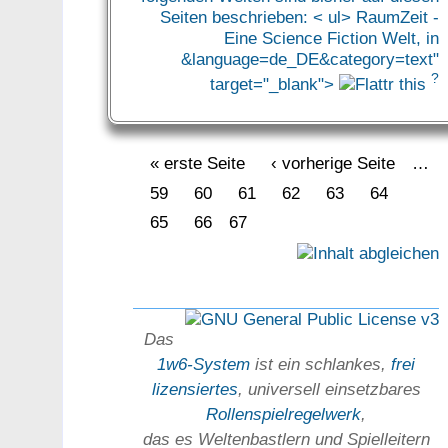
Seiten beschrieben: < ul> RaumZeit -
Eine Science Fiction Welt, in
&language=de_DE&category=text"
?
target="_blank">
« erste Seite
‹ vorherige Seite
…
59
60
61
62
63
64
65
66
67
Das
1w6-System
ist ein schlankes,
frei
lizensiertes
, universell einsetz­bares
Rollen­spielregel­werk
,
das es Welten­bastlern und Spiel­leitern