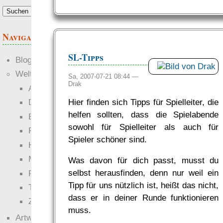
Navigation
SL-Tipps
Blogs
Welten
Sa, 2007-07-21 08:44 —
Drak
Ante Portas
Hier finden sich Tipps für Spielleiter, die
Die neuen Lande
helfen sollten, dass die Spielabende
EWS-X
sowohl für Spielleiter als auch für
Freihändler
Spieler schöner sind.
Hinter der Welt
Magie
Was davon für dich passt, musst du
selbst herausfinden, denn nur weil ein
RaumZeit
Tipp für uns nützlich ist, heißt das nicht,
Technophob
dass er in deiner Runde funktionieren
Zettel-RPG
muss.
Artwork