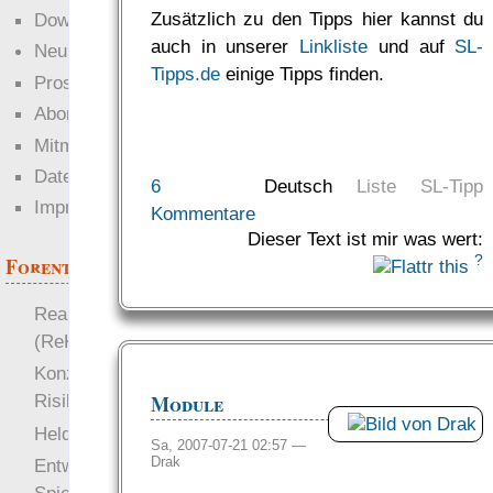
Zusätzlich zu den Tipps hier kannst du
Downloads
auch in unserer
Linkliste
und auf
SL-
Neuigkeiten
Tipps.de
einige Tipps finden.
Prosa
Abonnieren
Mitmachen
Datenschutz
6
Deutsch
Liste
SL-Tipp
Impressum
Kommentare
Dieser Text ist mir was wert:
?
Forenthemen
Realistische Kämpfe
(ReKa)
Konzept für Schwächen:
Module
Risiko
more
Heldendokument
Sa, 2007-07-21 02:57 —
Drak
Entwicklung von