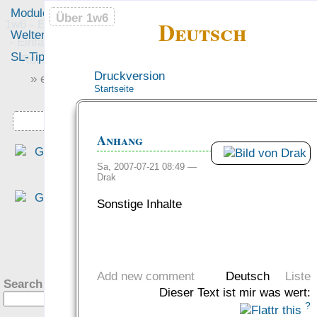
Module
Leute
Über 1w6
Über 1w6
Deutsch
1w6 - Ein Würfel System
Welten
Foren
- Einfach saubere, freie
SL-Tipps
Mitmachen
Rollenspiel-Regeln
Druckversion
» einfach saubere «
Startseite
» Regeln «
Downloads
Anhang
„Dass man alle abs­trak­te
Werte benennt, macht de
Sa, 2007-07-21 08:49 —
Drak
Ein­stieg wun­der­bar ein­fac
und intuitiv.“
Sonstige Inhalte
— Tim Charzinski in de
Rezension bei den Teil­zeit
?
helden
was Leute sagen…
Add new comment
Deutsch
Liste
Search this site:
Dieser Text ist mir was wert:
?