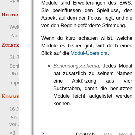
Spielwelten
Module sind Erweiterungen des EWS.
Sie beeinflussen den Spielfluss, den
Heute:
Aspekt auf dem der Fokus liegt, und die
von den Regeln geförderte Stimmung.
Welten
Deutsch
RaumZeit
SL-Tipps
Wenn du kurz schauen willst, welche
Zuletzt angezeigt:
Module es bisher gibt, wirf doch einen
Blick auf die
Modul-Übersicht
.
SL-Tipps
Welten
Benennungsschema
: Jedes Modul
Schlachtfeld mit kurzer
hat zusätzlich zu seinem Namen
URL
eine Abkürzung aus vier
Impressum
Buchstaben, damit die benutzten
Kommentare
Module leicht aufgelistet werden
können.
16 Jahre später: mist, du
hast Recht …
vor 31 Wochen 4 Tage
<3
2
Deutsch
Liste
Modul