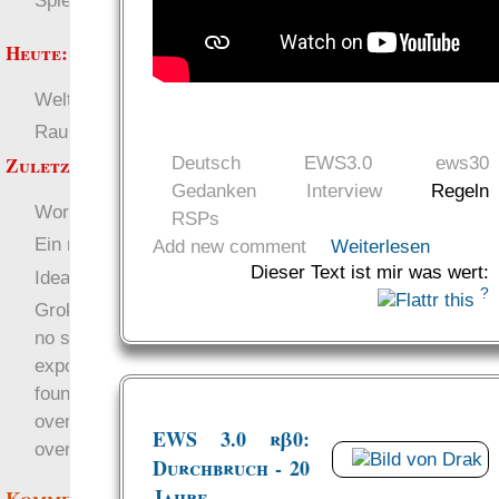
Spielwelten
Heute:
Welten
Deutsch
RaumZeit
SL-Tipps
Zuletzt angezeigt:
Deutsch
EWS3.0
ews30
Gedanken
Interview
Regeln
Worte der Macht
RSPs
Ein neuer Anfang
Add new comment
Weiterlesen
Dieser Text ist mir was wert:
Ideas 2008
?
Groklaw: “There is now
no shield from forced
exposure…The
foundation of Groklaw is
over…the Internet is
EWS 3.0 rβ0:
over”
Durchbruch - 20
Jahre