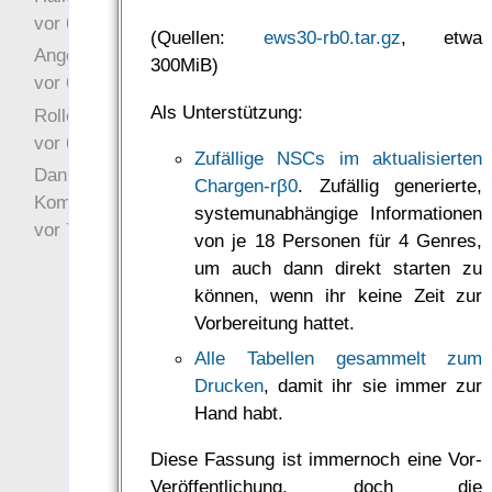
vor 6 Jahre 10 Wochen
(Quellen:
ews30-rb0.tar.gz
, etwa
Angefragt
300MiB)
vor 6 Jahre 10 Wochen
Als Unterstützung:
Rollenspielrunde
vor 6 Jahre 10 Wochen
Zufällige NSCs im aktualisierten
Danke für Deinen
Chargen-rβ0
. Zufällig generierte,
Kommentar!
systemunabhängige Informationen
vor 7 Jahre 22 Wochen
von je 18 Personen für 4 Genres,
um auch dann direkt starten zu
können, wenn ihr keine Zeit zur
Vorbereitung hattet.
Alle Tabellen gesammelt zum
Drucken
, damit ihr sie immer zur
Hand habt.
Diese Fassung ist immernoch eine Vor-
Veröffentlichung, doch die