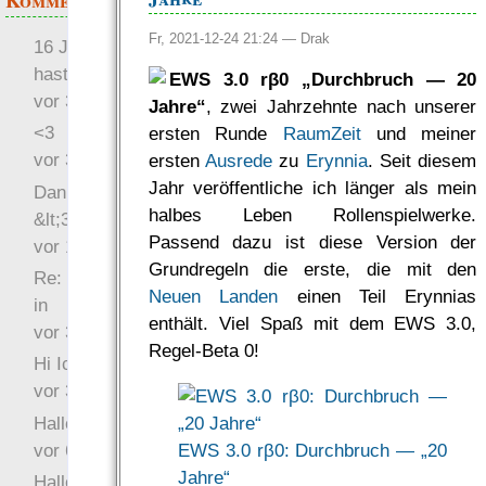
Kommentare
Fr, 2021-12-24 21:24 —
Drak
16 Jahre später: mist, du
hast Recht …
EWS 3.0 rβ0 „Durchbruch — 20
vor 31 Wochen 4 Tage
Jahre“
, zwei Jahrzehnte nach unserer
<3
ersten Runde
RaumZeit
und meiner
vor 34 Wochen 5 Tage
ersten
Ausrede
zu
Erynnia
. Seit diesem
Jahr veröffentliche ich länger als mein
Danke für das Statement
halbes Leben Rollenspielwerke.
&lt;3
Passend dazu ist diese Version der
vor 1 Jahr 48 Wochen
Grundregeln die erste, die mit den
Re: Hi Ich bin völlig neu
Neuen Landen
einen Teil Erynnias
in
enthält. Viel Spaß mit dem EWS 3.0,
vor 3 Jahre 33 Wochen
Regel-Beta 0!
Hi Ich bin völlig neu in
vor 3 Jahre 46 Wochen
Hallo Ochrasylion
vor 6 Jahre 10 Wochen
EWS 3.0 rβ0: Durchbruch — „20
Jahre“
Hallo Drak