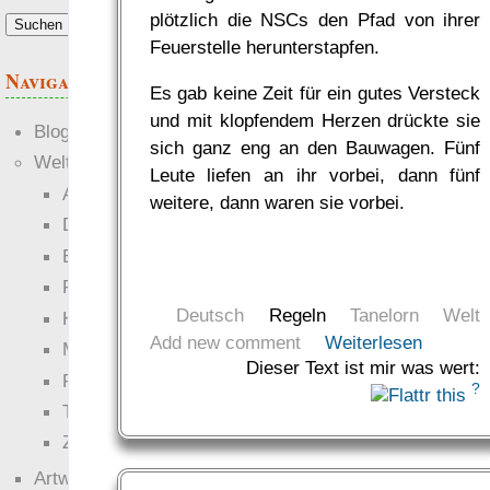
plötzlich die NSCs den Pfad von ihrer
Feuerstelle herunterstapfen.
Navigation
Es gab keine Zeit für ein gutes Versteck
und mit klopfendem Herzen drückte sie
Blogs
sich ganz eng an den Bauwagen. Fünf
Welten
Leute liefen an ihr vorbei, dann fünf
Ante Portas
weitere, dann waren sie vorbei.
Die neuen Lande
EWS-X
Freihändler
Deutsch
Regeln
Tanelorn
Welt
Hinter der Welt
Add new comment
Weiterlesen
Magie
Dieser Text ist mir was wert:
RaumZeit
?
Technophob
Zettel-RPG
Artwork