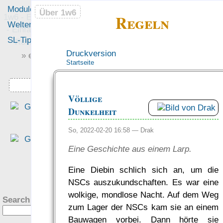
Module
Leute
Über 1w6
Über 1w6
Regeln
1w6 - Ein Würfel System
Welten
Foren
- Einfach saubere, freie
SL-Tipps
Mitmachen
Rollenspiel-Regeln
Druckversion
» einfach saubere «
Startseite
» Regeln «
Downloads
Völlige
„Dass man alle abs­trak­te
Dunkelheit
Werte benennt, macht de
Ein­stieg wun­der­bar ein­fac
So, 2022-02-20 16:58 —
Drak
und intuitiv.“
Eine Geschichte aus einem Larp.
— Tim Charzinski in de
Rezension bei den Teil­zeit
Eine Diebin schlich sich an, um die
?
helden
NSCs auszukundschaften. Es war eine
was Leute sagen…
wolkige, mondlose Nacht. Auf dem Weg
Search this site:
zum Lager der NSCs kam sie an einem
Bauwagen vorbei. Dann hörte sie