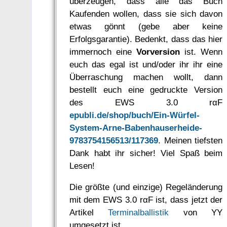
überzeugen, dass alle das Buch
Kaufenden wollen, dass sie sich davon
etwas gönnt (gebe aber keine
Erfolgsgarantie). Bedenkt, dass das hier
immernoch eine
Vorversion
ist. Wenn
euch das egal ist und/oder ihr ihr eine
Überraschung machen wollt, dann
bestellt euch eine gedruckte Version
des EWS 3.0 rαF
epubli.de/shop/buch/Ein-Würfel-
System-Arne-Babenhauserheide-
9783754156513/117369
. Meinen tiefsten
Dank habt ihr sicher! Viel Spaß beim
Lesen!
Die größte (und einzige) Regeländerung
mit dem EWS 3.0 rαF ist, dass jetzt der
Artikel
Terminalballistik
von YY
umgesetzt ist.