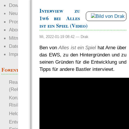
Downloads
Interview zu
Neuigkeiten
1w6 bei Alles
Prosa
ist ein Spiel (Video)
Abonnieren
Mi, 2022-01-19 08:42 —
Drak
Mitmachen
Datenschutz
Ben von
Alles ist ein Spiel
hat Arne über
Impressum
das EWS, zu den Hintergründen und zu
seinen Gründen für die Entwicklung und
Forenthemen
Tipps für andere Bastler interviewt.
Realistische Kämpfe
(ReKa)
Konzept für Schwächen:
Risiko
more
Heldendokument
Entwicklung von