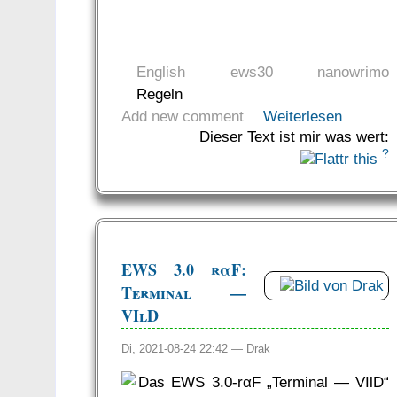
English
ews30
nanowrimo
Regeln
Add new comment
Weiterlesen
Dieser Text ist mir was wert:
?
EWS 3.0 rαF:
Terminal —
VIlD
Di, 2021-08-24 22:42 —
Drak
Das EWS 3.0-rαF „Terminal — VIlD“