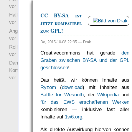
vor 6 Jahre 10 Wochen
CC BY-SA ist
Hallo Drak
jetzt kompatibel
vor 6 Jahre 10 Wochen
zur GPL!
Angefragt
vor 6 Jahre 10 Wochen
Do, 2015-10-08 22:35 —
Drak
Rollenspielrunde
Creativecommons hat gerade
den
vor 6 Jahre 10 Wochen
Graben zwischen BY-SA und der GPL
Danke für Deinen
geschlossen
!
Kommentar!
vor 7 Jahre 22 Wochen
Das heißt, wir können Inhalte aus
Ryzom
(
download
) mit Inhalten aus
Battle for Wesnoth
, der
Wikipedia
und
für das EWS erschaffenen Werken
kombinieren — inklusive fast aller
Inhalte auf
1w6.org
.
Als direkte Auswirkung hiervon können