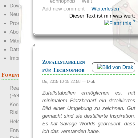
Technophob
Welt
Downloads
Add new comment
Weiterlesen
Neuigkeiten
Dieser Text ist mir was wert:
?
Prosa
Abonnieren
Mitmachen
Datenschutz
Impressum
Zufallstabellen
für Technophob
Forenthemen
Do, 2015-10-15 22:58 —
Drak
Realistische Kämpfe
Zufallstabellen ermöglichen es, mit
(ReKa)
minimalem Platzbedarf ein detailliertes
Konzept für Schwächen:
Bild einer Umgebung zu zeichnen. Gut
Risiko
gemacht sind sie destillierte Inspiration.
more
Heldendokument
Es hat Savage Worlds gebraucht, dass
Entwicklung von
ich das verstanden habe.