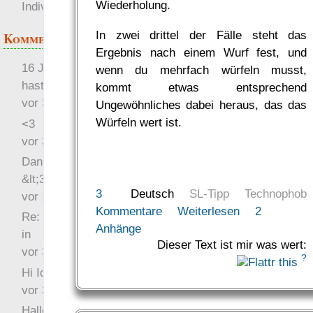
Wiederholung.
Individuum (Skim)
In zwei drittel der Fälle steht das
Kommentare
Ergebnis nach einem Wurf fest, und
16 Jahre später: mist, du
wenn du mehrfach würfeln musst,
hast Recht …
kommt etwas entsprechend
vor 31 Wochen 4 Tage
Ungewöhnliches dabei heraus, das das
Würfeln wert ist.
<3
vor 34 Wochen 5 Tage
Danke für das Statement
&lt;3
3
Deutsch
SL-Tipp
Technophob
vor 1 Jahr 48 Wochen
Kommentare
Weiterlesen
2
Re: Hi Ich bin völlig neu
Anhänge
in
Dieser Text ist mir was wert:
vor 3 Jahre 33 Wochen
?
Hi Ich bin völlig neu in
vor 3 Jahre 46 Wochen
Hallo Ochrasylion