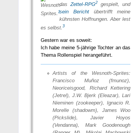
2
das
Zettel-RPG
gespielt, und
Wesnoth-
sein Bericht
übertrifft meine
1
Sprites.
kühnsten Hoffnungen. Aber lest
3
es selbst.
Gestern war es soweit:
Ich habe meine 5-jährige Tochter an das
Thema Rollenspiel herangeführt.
Artists of the Wesnoth-Sprites:
Francisco Muñoz (fmunoz),
Neoriceisgood, Richard Kettering
(Jetrel), J.W. Bjerk (Eleazar), Lari
Nieminen (zookeeper), Ignacio R.
Morelle (shadowm), James Woo
(Pickslide), Javier Hoyos
(Vendanna), Mark Goodenough
(Ranger M), Mikolaj Machowski