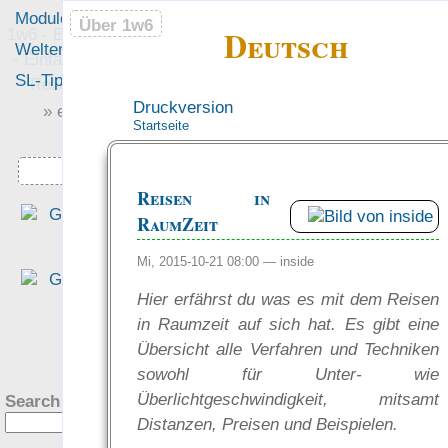
Module
Leute
Über 1w6
Über 1w6
Deutsch
1w6 - Ein Würfel System
Welten
Foren
- Einfach saubere, freie
SL-Tipps
Mitmachen
Rollenspiel-Regeln
Druckversion
» einfach saubere «
Startseite
» Regeln «
Downloads
Reisen in
„Das EWS ist ein rundu
RaumZeit
gelun­ge­nes Sys­tem, wenn e
darum geht, mit ein­fa­che
Mi, 2015-10-21 08:00 —
inside
Regeln eine Rol­len­spiel­rund
Hier erfährst du was es mit dem Reisen
aus dem Boden zu stamp­fen.
in Raumzeit auf sich hat. Es gibt eine
— Tim Charzinski in de
?
Übersicht alle Verfahren und Techniken
Rezension bei den Teil­zeit
sowohl für Unter- wie
helden
Überlichtgeschwindigkeit, mitsamt
Search this site:
was Leute sagen…
Distanzen, Preisen und Beispielen.