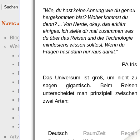
"Wie, du hast keine Ahnung wie du genau
hergekommen bist? Woher kommst du
Navigation
denn? ... Von Nerde, okay, das erklärt
einiges. Ich stelle dir mal zusammen was
Blogs
du über das Reisen und die Technologie
mindestens wissen solltest. Wenn du
Welten
Fragen hast dann nur raus damit."
Ante Portas
Die neuen Lande
- PA Iris
EWS-X
Das Universum ist groß, um nicht zu
Freihändler
sagen gigantisch. Beim Reisen
Hinter der Welt
unterscheidet man prinzipiell zwischen
Magie
zwei Arten:
RaumZeit
Technophob
Zettel-RPG
Deutsch
RaumZeit
Regeln
Artwork