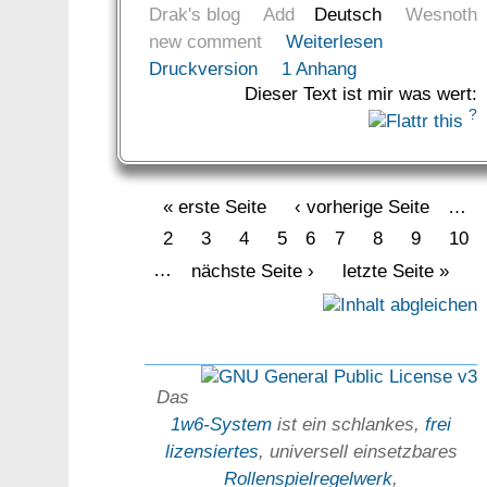
Drak's blog
Add
Deutsch
Wesnoth
new comment
Weiterlesen
Druckversion
1 Anhang
Dieser Text ist mir was wert:
?
« erste Seite
‹ vorherige Seite
…
2
3
4
5
6
7
8
9
10
…
nächste Seite ›
letzte Seite »
Das
1w6-System
ist ein schlankes,
frei
lizensiertes
, universell einsetz­bares
Rollen­spielregel­werk
,