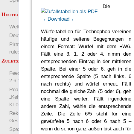
Spielwelten
Die
Heute:
→ Download ←
Welten
RaumZeit
Würfeltabellen für Technophob vereinen
Deutsch
häufige und seltene Begegnungen in
Pirate Party Flyerbook
einem Format: Würfel mit dem ±W6.
rules
Fällt eine 3, 1, 2 oder 4, nimm den
Zuletzt angezeigt:
entsprechenden Eintrag in der mittleren
Spalte. Bei einer 5 oder 6, geh in die
Feedback zu der Version
entsprechende Spalte (5 nach links, 6
2.6.1i
nach rechts) und würfel erneut. Fällt
Roan Chrosch -
nochmal die gleiche Zahl (5 oder 6), geh
„Kehlbiss“,
eine Spalte weiter. Fällt irgendeine
Kriegsveteranin
andere Zahl, wähle die entsprechende
Rekonstruierte
Zeile. Die Zeile 6/5 steht für eine
Geschichte
gewürfelte 5 nach 6 oder 6 nach 5 –
wenn du schon ganz außen bist auch für
Spezies, Kultur,