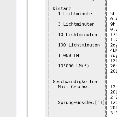
|                     |   
| Distanz             |   
|   1 Lichtminute     | 5h
|                     | 0.
|   3 Lichtminuten    | 9h
|                     | 0.
|   10 Lichtminuten   | 17
|                     | 1.
|   100 Lichtminuten  | 2d
|                     | 4L
|   1'000 LM          | 7d
|                     | 12
|   10'000 LM(*)      | 26
|                     | 20
|                     |   
| Geschwindigkeiten   |   
|   Max. Geschw.      | 12
|                     | 20
|                     | 2'
|   Sprung-Geschw.[^1]| 12
|                     | 20
|                     | 3'