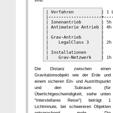
sind.
| Verfahren           | 1 L
|---------------------+----
| Ionenantrieb        | 5h 
| Antimaterie Antrieb | 4h 
|                     |    
| Grav-Antrieb        |    
|    LegalClass 3     | 2h 
|                     |    
| Installationen      |    
Die Distanz zwischen einen
Gravitationsobjekt wie der Erde und
einem sicheren Ein- und Austrittspunkt
und den Subraum (für
Überlichtgeschwindigkeit, siehe unten
"Interstellares Reise") beträgt 1
Lichtminute, bei schwereren Objekten
entsprechend mehr. Die