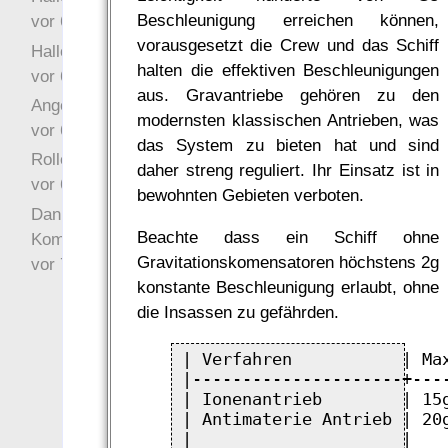
Beschleunigung erreichen können,
vor 6 Jahre 9 Wochen
vorausgesetzt die Crew und das Schiff
Hallo Drak
halten die effektiven Beschleunigungen
vor 6 Jahre 10 Wochen
aus. Gravantriebe gehören zu den
Angefragt
modernsten klassischen Antrieben, was
vor 6 Jahre 10 Wochen
das System zu bieten hat und sind
Rollenspielrunde
daher streng reguliert. Ihr Einsatz ist in
vor 6 Jahre 10 Wochen
bewohnten Gebieten verboten.
Danke für Deinen
Beachte dass ein Schiff ohne
Kommentar!
Gravitationskomensatoren höchstens 2g
vor 7 Jahre 22 Wochen
konstante Beschleunigung erlaubt, ohne
die Insassen zu gefährden.
| Verfahren           | Ma
|---------------------+---
| Ionenantrieb        | 15
| Antimaterie Antrieb | 20
|                     |   