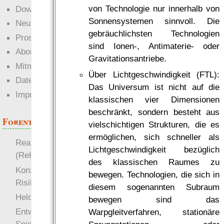
von Technologie nur innerhalb von
Downloads
Sonnensystemen sinnvoll. Die
Neuigkeiten
gebräuchlichsten Technologien
Prosa
sind Ionen-, Antimaterie- oder
Abonnieren
Gravitationsantriebe.
Mitmachen
Über Lichtgeschwindigkeit (FTL):
Datenschutz
Das Universum ist nicht auf die
Impressum
klassischen vier Dimensionen
beschränkt, sondern besteht aus
Forenthemen
vielschichtigen Strukturen, die es
ermöglichen, sich schneller als
Realistische Kämpfe
Lichtgeschwindigkeit bezüglich
(ReKa)
des klassischen Raumes zu
Konzept für Schwächen:
bewegen. Technologien, die sich in
Risiko
diesem sogenannten Subraum
more
Heldendokument
bewegen sind das
Entwicklung von
Warpgleitverfahren, stationäre