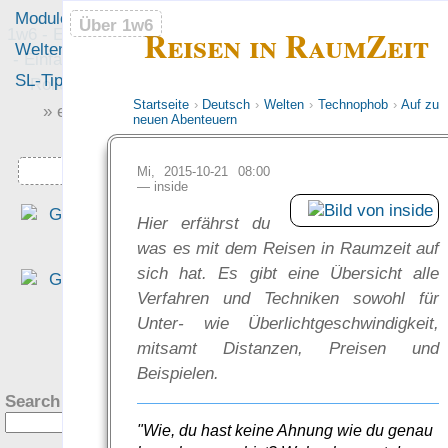
Module
Leute
Über 1w6
Über 1w6
Reisen in RaumZeit
1w6 - Ein Würfel System
Welten
Foren
- Einfach saubere, freie
SL-Tipps
Mitmachen
Rollenspiel-Regeln
Startseite
›
Deutsch
›
Welten
›
Technophob
›
Auf zu
» einfach saubere «
neuen Abenteuern
» Regeln «
Downloads
Mi, 2015-10-21 08:00
—
inside
„Dass man alle abs­trak­te
Hier erfährst du
Werte benennt, macht de
was es mit dem Reisen in Raumzeit auf
Ein­stieg wun­der­bar ein­fac
sich hat. Es gibt eine Übersicht alle
und intuitiv.“
Verfahren und Techniken sowohl für
— Tim Charzinski in de
Unter- wie Überlichtgeschwindigkeit,
Rezension bei den Teil­zeit
?
mitsamt Distanzen, Preisen und
helden
Beispielen.
was Leute sagen…
Search this site:
"Wie, du hast keine Ahnung wie du genau