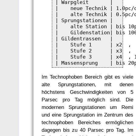
| Warpgleit       |        
|    neue Technik | 1.0pc/d
|    alte Technik | 0.5pc/d
| Sprungstationen |        
|    alte Station | bis 10p
|    Gildenstation| bis 100
| Gildentrassen   |        
|    Stufe 1      | x2  ,  
|    Stufe 2      | x3  ,  
|    Stufe 3      | x4  , 1
Im Technophoben Bereich gibt es viele
alte Sprungstationen, mit denen
höchstens Geschwindigkeiten von 5
Parsec pro Tag möglich sind. Die
modernen Sprungstationen um Remi
und eine Sprungstation im Zentrum des
technophoben Bereiches ermöglichen
dagegen bis zu 40 Parsec pro Tag. Im