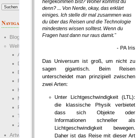
hergekommen bist? Woher kommst du
denn? ... Von Nerde, okay, das erklärt
einiges. Ich stelle dir mal zusammen was
Navigation
du über das Reisen und die Technologie
mindestens wissen solltest. Wenn du
Fragen hast dann nur raus damit."
Blogs
Welten
- PA Iris
Ante Portas
Das Universum ist groß, um nicht zu
Die neuen Lande
sagen gigantisch. Beim Reisen
EWS-X
unterscheidet man prinzipiell zwischen
Freihändler
zwei Arten:
Hinter der Welt
Unter Lichtgeschwindigkeit (LTL):
Magie
die klassische Physik verbietet
RaumZeit
dass sich Objekte oder
Technophob
Informationen schneller als
Zettel-RPG
Lichtgeschwindigkeit bewegen.
Artwork
Daher ist das Reise mit dieser Art