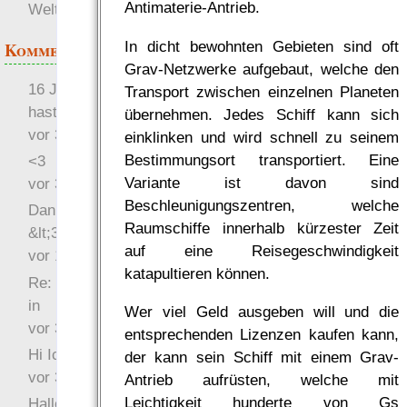
Antimaterie-Antrieb.
Welten
In dicht bewohnten Gebieten sind oft
Kommentare
Grav-Netzwerke aufgebaut, welche den
16 Jahre später: mist, du
Transport zwischen einzelnen Planeten
hast Recht …
übernehmen. Jedes Schiff kann sich
vor 31 Wochen 1 Tag
einklinken und wird schnell zu seinem
Bestimmungsort transportiert. Eine
<3
Variante ist davon sind
vor 34 Wochen 3 Tage
Beschleunigungszentren, welche
Danke für das Statement
Raumschiffe innerhalb kürzester Zeit
&lt;3
auf eine Reisegeschwindigkeit
vor 1 Jahr 48 Wochen
katapultieren können.
Re: Hi Ich bin völlig neu
in
Wer viel Geld ausgeben will und die
vor 3 Jahre 32 Wochen
entsprechenden Lizenzen kaufen kann,
Hi Ich bin völlig neu in
der kann sein Schiff mit einem Grav-
vor 3 Jahre 45 Wochen
Antrieb aufrüsten, welche mit
Leichtigkeit hunderte von Gs
Hallo Ochrasylion