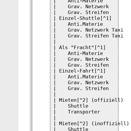
|    Anti-Materie         
|    Grav. Netzwerk       
|    Grav. Streifen       
| Einzel-Shuttle[^1]      
|    Anti.Materie         
|    Grav. Netzwerk Taxi  
|    Grav. Streifen Taxi  
|                         
| Als "Fracht"[^1]        
|    Anti-Materie         
|    Grav. Netzwerk       
|    Grav. Streifen       
| Einzel-Fahrt[^1]        
|    Anti.Materie         
|    Grav. Netzwerk       
|    Grav. Streifen       
|                         
| Mieten[^2] (offiziell)  
|    Shuttle              
|    Transporter          
|                         
| Mieten[^2] (inoffiziell)
|    Shuttle              