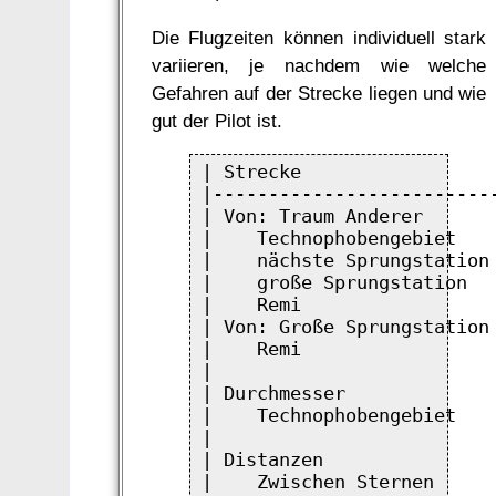
Die Flugzeiten können individuell stark
variieren, je nachdem wie welche
Gefahren auf der Strecke liegen und wie
gut der Pilot ist.
| Strecke                 
|-------------------------
| Von: Traum Anderer      
|    Technophobengebiet   
|    nächste Sprungstation
|    große Sprungstation  
|    Remi                 
| Von: Große Sprungstation
|    Remi                 
|                         
| Durchmesser             
|    Technophobengebiet   
|                         
| Distanzen               
|    Zwischen Sternen     