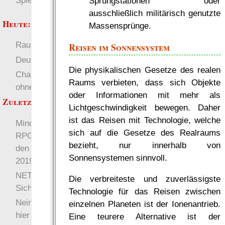
Spielwelten
Sprungstationen oder
ausschließlich militärisch genutzte
Heute:
Massensprünge.
RaumZeit
Welten
Reisen im Sonnensystem
Deutsch
Die physikalischen Gesetze des realen
Charakterentwicklung
Raums verbieten, dass sich Objekte
ohne Alternative
oder Informationen mit mehr als
Zuletzt angezeigt:
Lichtgeschwindigkeit bewegen. Daher
ist das Reisen mit Technologie, welche
Mindestens ein Zettel-
sich auf die Gesetze des Realraums
RPG pro Box kommt auf
bezieht, nur innerhalb von
den Gratisrollenspieltag
Sonnensystemen sinnvoll.
2019!
NETFEED 2.894,79:
Die verbreiteste und zuverlässigste
Sichtbar Unsichtbar
Technologie für das Reisen zwischen
Nein, ich will nicht alle
einzelnen Planeten ist der Ionenantrieb.
hier haben
Eine teurere Alternative ist der