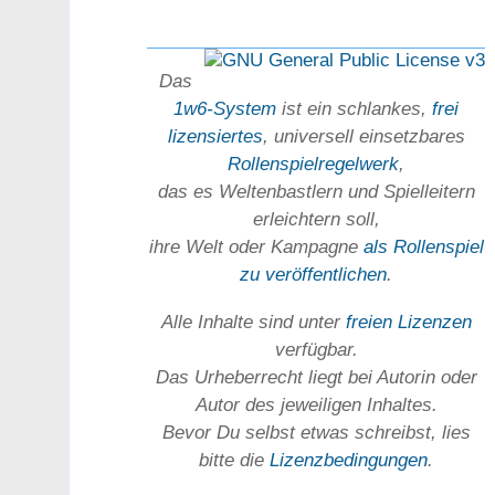
Das
1w6-System
ist ein schlankes,
frei
lizensiertes
, universell einsetz­bares
Rollen­spielregel­werk
,
das es Welten­bastlern und Spiel­leitern
erleichtern soll,
ihre Welt oder Kam­pagne
als Rollenspiel
zu ver­öffent­lichen
.
Alle Inhalte sind unter
freien Lizenzen
verfügbar.
Das Urheber­recht liegt bei Autorin oder
Autor des jeweiligen In­haltes.
Bevor Du selbst etwas schreibst, lies
bitte die
Lizenz­bedingungen
.