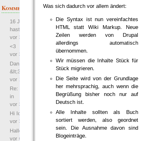
Was sich dadurch vor allem ändert:
Kommentare
Die Syntax ist nun vereinfachtes
16 Jahre später: mist, du
HTML statt Wiki Markup. Neue
hast Recht …
Zeilen werden von Drupal
vor 31 Wochen 3 Tage
allerdings automatisch
<3
übernommen.
vor 34 Wochen 4 Tage
Wir müssen die Inhalte Stück für
Danke für das Statement
Stück migrieren.
&lt;3
Die Seite wird von der Grundlage
vor 1 Jahr 48 Wochen
her mehrsprachig, auch wenn die
Re: Hi Ich bin völlig neu
Begrüßung bisher noch nur auf
in
Deutsch ist.
vor 3 Jahre 33 Wochen
Alle Inhalte sollten als Buch
Hi Ich bin völlig neu in
sortiert werden, also geordnet
vor 3 Jahre 46 Wochen
sein. Die Ausnahme davon sind
Hallo Ochrasylion
Blogeinträge.
vor 6 Jahre 10 Wochen