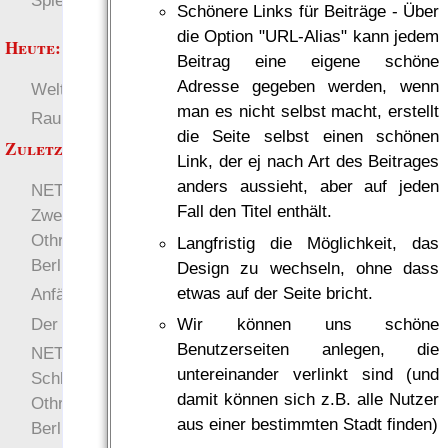
Spielwelten
Schönere Links für Beiträge - Über
die Option "URL-Alias" kann jedem
Heute:
Beitrag eine eigene schöne
Adresse gegeben werden, wenn
Welten
Deutsch
man es nicht selbst macht, erstellt
RaumZeit
±W6 (Würfel)
die Seite selbst einen schönen
Zuletzt angezeigt:
Link, der ej nach Art des Beitrages
anders aussieht, aber auf jeden
NETFEED 2.894,92:
Fall den Titel enthält.
Zweite Runde: Yaith
Othrulu gegen Reile
Langfristig die Möglichkeit, das
Berlui
Design zu wechseln, ohne dass
etwas auf der Seite bricht.
Anfänger
Der Schleier: Fraktionen
Wir können uns schöne
Benutzerseiten anlegen, die
NETFEED 2.894,83:
untereinander verlinkt sind (und
Schlagabtausch: Yaith
damit können sich z.B. alle Nutzer
Othrulu gegen Reile
aus einer bestimmten Stadt finden)
Berlui