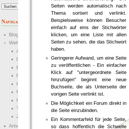
Seiten werden automatisch nach
Thema sortiert und verlinkt.
Beispielsweise können Besucher
Navigation
einfach auf eins der Stichwörter
klicken, um eine Liste mit allen
Blogs
Seiten zu sehen, die das Stichwort
Welten
haben.
Ante Portas
Geringerer Aufwand, um eine Seite
Die neuen Lande
zu veröffentlichen - Ein einfacher
EWS-X
Klick auf "untergeordnete Seite
Freihändler
hinzufügen" beginnt eine neue
Hinter der Welt
Buchseite, die als Unterseite der
Magie
vorigen Seite verlinkt ist.
RaumZeit
Die Möglichkeit ein Forum direkt in
Technophob
die Seite einzubinden.
Zettel-RPG
Ein Kommentarfeld für jede Seite,
Artwork
so dass hoffentlich die Schwelle