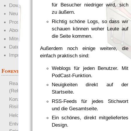
für Besucher niedriger wird, sich
Downloads
zu äußern.
Neuigkeiten
Richtig schöne Logs, so dass wir
Prosa
schauen können woher Leute auf
Abonnieren
die Seite kommen.
Mitmachen
Datenschutz
Außerdem noch einige weitere, die
Impressum
einfach praktisch sind:
Weblogs für jeden Benutzer. Mit
Forenthemen
PodCast-Funktion.
Realistische Kämpfe
Neuigkeiten direkt auf der
(ReKa)
Startseite.
Konzept für Schwächen:
RSS-Feeds für jedes Stichwort
Risiko
und die Gesamtseite.
more
Heldendokument
Ein schönes, direkt mitgeliefertes
Entwicklung von
Design.