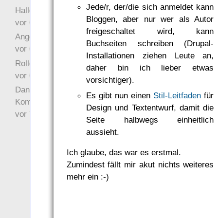
Jede/r, der/die sich anmeldet kann
Hallo Drak
Bloggen, aber nur wer als Autor
vor 6 Jahre 10 Wochen
freigeschaltet wird, kann
Angefragt
Buchseiten schreiben (Drupal-
vor 6 Jahre 10 Wochen
Installationen ziehen Leute an,
Rollenspielrunde
daher bin ich lieber etwas
vor 6 Jahre 10 Wochen
vorsichtiger).
Danke für Deinen
Es gibt nun einen
Stil-Leitfaden
für
Kommentar!
Design und Textentwurf, damit die
vor 7 Jahre 22 Wochen
Seite halbwegs einheitlich
aussieht.
Ich glaube, das war es erstmal.
Zumindest fällt mir akut nichts weiteres
mehr ein :-)