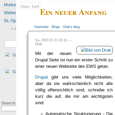
Module
Leute
Über 1w6
Über 1w6
Ein neuer Anfang
1w6 - Ein Würfel System
Welten
Foren
- Einfach saubere, freie
SL-Tipps
Mitmachen
Rollenspiel-Regeln
Startseite
›
Blogs
›
Drak's blog
» einfach saubere «
» Regeln «
Sa, 2007-07-21 02:41 —
Downloads
Drak
Mit der neuen
„Das EWS ist ein rundu
Drupal Seite ist nun ein erster Schritt zu
gelun­ge­nes Sys­tem, wenn e
einer neuen Webseite des EWS getan.
darum geht, mit ein­fa­che
Regeln eine Rol­len­spiel­rund
Drupal
gibt uns viele Möglichkeiten,
aus dem Boden zu stamp­fen.
aber da sie wahrscheinlich nicht alle
— Tim Charzinski in de
?
völlig offensichtlich sind, schreibe ich
Rezension bei den Teil­zeit
kurz die auf, die mir am wichtigsten
helden
sind:
Search this site:
was Leute sagen…
Automatische Strukturierung - Die