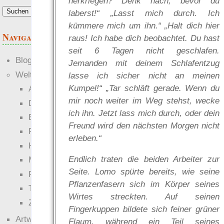
herkriegen? Denk nach, bevor du
laberst!“ „Lasst mich durch. Ich
kümmere mich um ihn.“ „Halt dich hier
Navigation
raus! Ich habe dich beobachtet. Du hast
seit 6 Tagen nicht geschlafen.
Blogs
Jemanden mit deinem Schlafentzug
Welten
lasse ich sicher nicht an meinen
Kumpel!“ „Tar schläft gerade. Wenn du
Ante Portas
mir noch weiter im Weg stehst, wecke
Die neuen Lande
ich ihn. Jetzt lass mich durch, oder dein
EWS-X
Freund wird den nächsten Morgen nicht
Freihändler
erleben.“
Hinter der Welt
Endlich traten die beiden Arbeiter zur
Magie
Seite. Lomo spürte bereits, wie seine
RaumZeit
Pflanzenfasern sich im Körper seines
Technophob
Wirtes streckten. Auf seinen
Zettel-RPG
Fingerkuppen bildete sich feiner grüner
Artwork
Flaum, während ein Teil seines