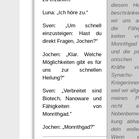
diesem He
Luna: „Ich höre zu.“
be­schrän­ke
wir uns a
Sven: „Um schnell
die Fähi
einzusteigen: Hast du
keiten v
direkt Fragen, Jochen?“
Mon­rith­gad
und die ps
Jochen: „Klar. Welche
oni­schen
Möglichkeiten gibt es für
Kräf­te v
uns zur schnellen
Sy­nachu-
Heilung?“
Krie­ger­in­ne
weil wir all­g
Sven: „Verbreitet sind
mei­nes P
Biotech, Nanoware und
nicht a
Fähigkeiten von
Neben­be­me
Monrithgad.”
kung ab­ha
Jochen: „Monrithgad?”
deln wolle
Wenn e