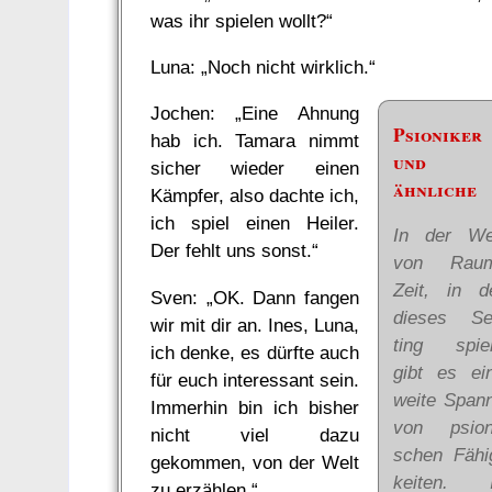
was ihr spielen wollt?“
Luna: „Noch nicht wirklich.“
Jochen: „Eine Ahnung
Psioniker
hab ich. Tamara nimmt
und
sicher wieder einen
ähnliche
Kämpfer, also dachte ich,
ich spiel einen Heiler.
In der We
Der fehlt uns sonst.“
von Rau
Zeit, in d
Sven: „OK. Dann fangen
dieses Se
wir mit dir an. Ines, Luna,
ting spiel
ich denke, es dürfte auch
gibt es ei
für euch interessant sein.
wei­te Span­
Immerhin bin ich bisher
von psi­on
nicht viel dazu
schen Fähi
gekommen, von der Welt
keiten. 
zu erzählen.“