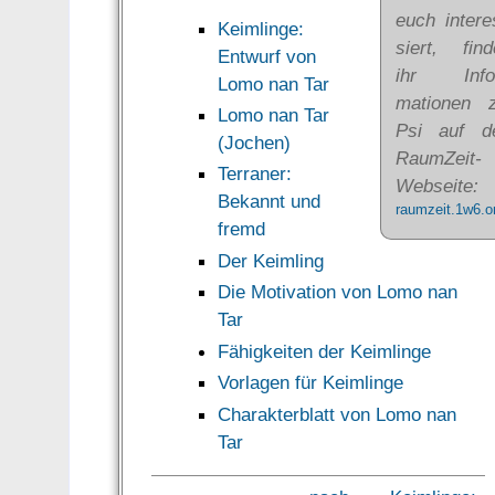
euch in­te­re
Keimlinge:
siert, fin­d
Entwurf von
ihr In­fo
Lomo nan Tar
matio­nen 
Lomo nan Tar
Psi auf d
(Jochen)
Raum­Zeit-
Terraner:
Webseite:
Bekannt und
raumzeit.1w6.o
fremd
Der Keimling
Die Motivation von Lomo nan
Tar
Fähigkeiten der Keimlinge
Vorlagen für Keimlinge
Charakterblatt von Lomo nan
Tar