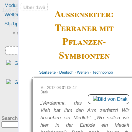
Module
Leute
Über 1w6
Über 1w6
Außenseiter:
1w6 - Ein Würfel System
Welten
Foren
- Einfach saubere, freie
Terraner mit
SL-Tipps
Mitmachen
Rollenspiel-Regeln
» einfach saubere «
Pflanzen-
» Regeln «
Downloads
Symbionten
„Das EWS ist ein rundu
gelun­ge­nes Sys­tem, wenn e
Startseite
›
Deutsch
›
Welten
›
Technophob
darum geht, mit ein­fa­che
Regeln eine Rol­len­spiel­rund
Mi, 2012-08-01 08:42 —
aus dem Boden zu stamp­fen.
Drak
— Tim Charzinski in de
?
„Verdammt, das
Rezension bei den Teil­zeit
Vieh hat ihm den Arm zerfetzt! Wir
helden
brauchen ein Medkit!“ „Wo sollen wir
Search this site:
was Leute sagen…
hier in der Einöde ein Medkit