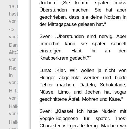
Jochen: „Sie kommt später, muss
16 Jahre später: mist, du
Überstunden machen. Sie hat aber
hast Recht …
geschrieben, dass sie deine Notizen in
vor 31 Wochen 5 Tage
der Mittagspause gelesen hat.“
<3
Sven: „Überstunden sind nervig. Aber
vor 34 Wochen 6 Tage
immerhin kann sie später schnell
Danke für das Statement
einsteigen. Habt ihr an den
&lt;3
Knabberkram gedacht?“
vor 1 Jahr 48 Wochen
Re: Hi Ich bin völlig neu
Luna: „Klar. Wir wollen ja nicht von
in
Hunger abgelenkt werden und blöde
vor 3 Jahre 33 Wochen
Fehler machen. Datteln, Schokolade,
Hi Ich bin völlig neu in
Nüsse, Limo, und Jochen hat sogar
vor 3 Jahre 46 Wochen
geschnittene Äpfel, Möhren und Käse.“
Hallo Ochrasylion
Sven: „Klasse! Ich habe Nudeln mit
vor 6 Jahre 10 Wochen
Veggie-Bolognese für später. Ines’
Hallo Drak
Charakter ist gerade fertig. Machen wir