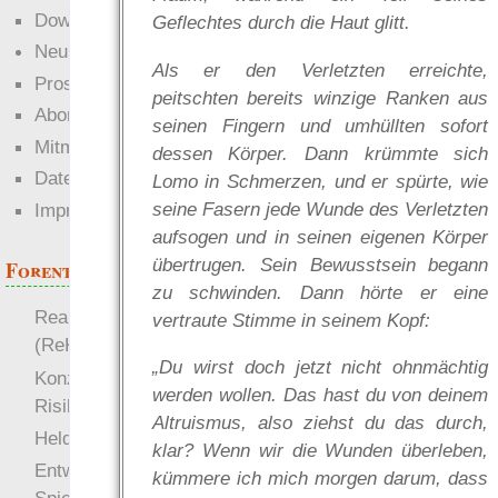
Downloads
Geflechtes durch die Haut glitt.
Neuigkeiten
Als er den Verletzten erreichte,
Prosa
peitschten bereits winzige Ranken aus
Abonnieren
seinen Fingern und umhüllten sofort
Mitmachen
dessen Körper. Dann krümmte sich
Datenschutz
Lomo in Schmerzen, und er spürte, wie
seine Fasern jede Wunde des Verletzten
Impressum
aufsogen und in seinen eigenen Körper
übertrugen. Sein Bewusstsein begann
Forenthemen
zu schwinden. Dann hörte er eine
Realistische Kämpfe
vertraute Stimme in seinem Kopf:
(ReKa)
„Du wirst doch jetzt nicht ohnmächtig
Konzept für Schwächen:
werden wollen. Das hast du von deinem
Risiko
Altruismus, also ziehst du das durch,
more
Heldendokument
klar? Wenn wir die Wunden überleben,
Entwicklung von
kümmere ich mich morgen darum, dass