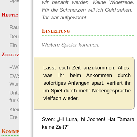
Spielwelten
wir bezahlt werden. Keine Widerrede.
Für die Schmerzen will ich Geld sehen.“
Heute:
Tar war aufgewacht.
RaumZeit
Welten
Einleitung
Deutsch
Weitere Spieler kommen.
Ein neuer Anfang
Zuletzt angezeigt:
±W6 (Würfel)
Lasst euch Zeit anzukommen. Alles,
was ihr beim Ankommen durch
EWS-X » HALT! ...
sofortiges Anfangen spart, verliert ihr
Wunden auf der Flucht!
im Spiel durch mehr Nebengespräche
Unterscheidbare Zeichen
vielfach wieder.
für Captchas
Kleine Schiffe:
Ereignisdiagramm
Sven: „Hi Luna, hi Jochen! Hat Tamara
keine Zeit?“
Kommentare