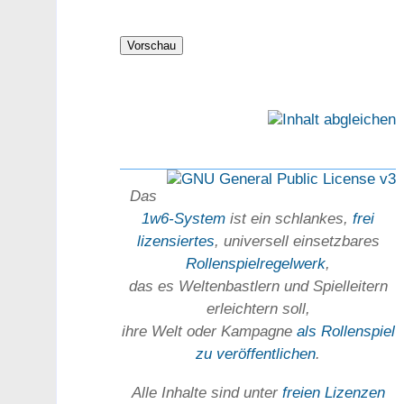
Das
1w6-System
ist ein schlankes,
frei
lizensiertes
, universell einsetz­bares
Rollen­spielregel­werk
,
das es Welten­bastlern und Spiel­leitern
erleichtern soll,
ihre Welt oder Kam­pagne
als Rollenspiel
zu ver­öffent­lichen
.
Alle Inhalte sind unter
freien Lizenzen