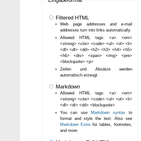
Eingabeformat
Filtered HTML
Web page addresses and e-mail
addresses turn into links automatically.
Allowed HTML tags: <a> <em>
<strong> <cite> <code> <ul> <ol> <li>
<dl> <dt> <dd> <h2> <h3> <h4> <h5>
<h6> <div> <span> <img> <pre>
<blockquote> <p>
Zeilen und Absätze werden
automatisch erzeugt.
Markdown
Allowed HTML tags: <a> <em>
<strong> <cite> <code> <ul> <ol> <li>
<dl> <dt> <dd> <blockquote>
You can use
Markdown syntax
to
format and style the text. Also see
Markdown Extra
for tables, footnotes,
and more.