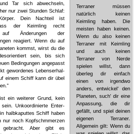
nd Tar sich abwechseln,
Terraner müssen
her nur zwei Stunden Schlaf:
natürlich keinen
örper. Dein Nachteil ist
Keimling haben. Die
dass der Keimling recht
meisten haben keinen.
h auf Änderungen der
Wenn du also keinen
ngen reagiert. Wenn du auf
Terraner mit Keimling
aneten kommst, wirst du die
und auch keinen
esorientiert sein, bis sich
Terraner von Nerde
euen Bedingungen angepasst
spielen willst, dann
kt gewordenes Le­bens­er­hal­
überleg dir einfach
uf einem Schiff kann dir übel
einen von irgendwo
en.”
anders, entwickel' den
Planeten, such' dir eine
st ein weiterer Grund, kein
Anpassung, die dir
sein. Unkoordinierte En­ter­
gefällt, und spiel deinen
ein halbkaputtes Schiff haben
eigenen Terraner.
nn nur noch Kopfschmmerzen
Allgemein gilt: Wenn du
 gebracht. Aber gibt es
was spielen willst, das