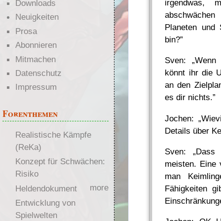
irgendwas, 
Downloads
abschwächen 
Neuigkeiten
Planeten und S
Prosa
bin?”
Abonnieren
Mitmachen
Sven: „Wenn i
könnt ihr die
Datenschutz
an den Zielpl
Impressum
es dir nichts.”
Forenthemen
Jochen: „Wievi
Details über K
Realistische Kämpfe
(ReKa)
Sven: „Dass s
Konzept für Schwächen:
meisten. Eine
Risiko
man Keimling
more
Heldendokument
Fähigkeiten g
Einschränkunge
Entwicklung von
Spielwelten