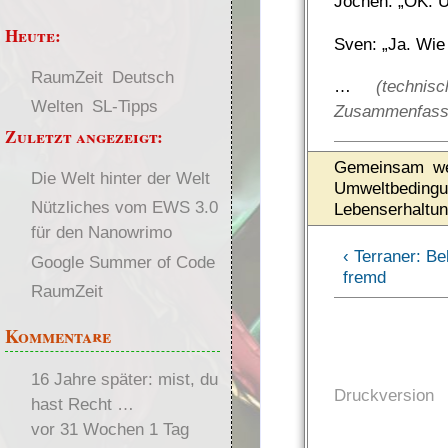
Jochen: „OK. U
Heute:
Sven: „Ja. Wie
RaumZeit
Deutsch
…
(techni
Welten
SL-Tipps
Zusammenfassu
Zuletzt angezeigt:
Gemeinsam wen
Die Welt hinter der Welt
Umweltbedingu
Nützliches vom EWS 3.0
Lebenserhaltun
für den Nanowrimo
‹ Terraner: B
Google Summer of Code
fremd
RaumZeit
Kommentare
16 Jahre später: mist, du
Druckversion
hast Recht …
vor 31 Wochen 1 Tag