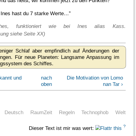
nd das heißt, wir kommen jetzt zu den Punkten?”
 Ines hast du 7 starke Werte…”
sches, funktioniert wie bei Ines alias Kass.
ng siehe Seite XX)
iger Schlaf aber empfindlich auf Änderungen der
ngen. Für neue Planeten: Langsame Anpassung im
gssystem des Schiffes.
ekannt und
nach
Die Motivation von Lomo
oben
nan Tar ›
Deutsch
RaumZeit
Regeln
Technophob
Welt
?
Dieser Text ist mir was wert: