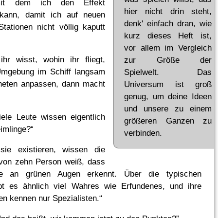
mit dem ich den Effekt
hier nicht drin steht,
kann, damit ich auf neuen
denk' einfach dran, wie
tationen nicht völlig kaputt
kurz dieses Heft ist,
vor allem im Vergleich
hr wisst, wohin ihr fliegt,
zur Größe der
 Umgebung im Schiff langsam
Spielwelt. Das
aneten anpassen, dann macht
Universum ist groß
genug, um deine Ideen
und unsere zu einem
ele Leute wissen eigentlich
größeren Ganzen zu
eimlinge?“
verbinden.
ie existieren, wissen die
 von zehn Person weiß, dass
e an grünen Augen erkennt. Über die typischen
ibt es ähnlich viel Wahres wie Erfundenes, und ihre
n kennen nur Spezialisten.“