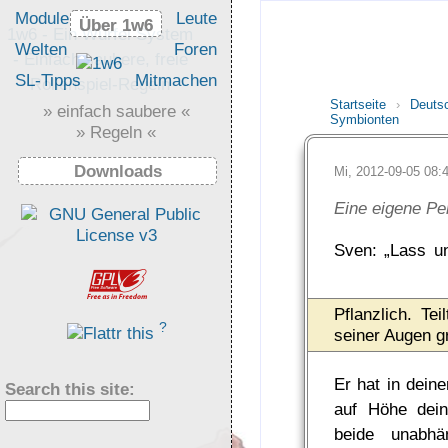
Module
Leute
Über 1w6
Über 1w6
1w6 - Ein Würfel System
Welten
Foren
- Einfach saubere, freie
SL-Tipps
Mitmachen
Rollenspiel-Regeln
Startseite
›
Deuts
» einfach saubere «
Symbionten
» Regeln «
Downloads
Mi, 2012-09-05 08
Eine eigene Per
Sven: „Lass u
Pflanzlich. Te
?
seiner Augen g
Er hat in dein
Search this site:
auf Höhe dein
beide unabhä