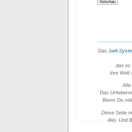
Das
1w6-Syst
das es 
ihre Welt
Alle
Das Urheber­rec
Bevor Du selb
Diese Seite n
die). Und 