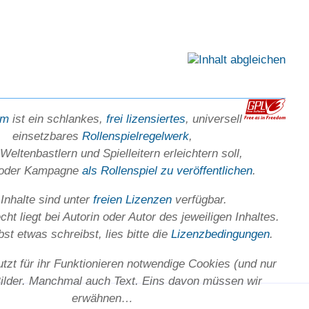
em
ist ein schlankes,
frei lizensiertes
, universell
einsetz­bares
Rollen­spielregel­werk
,
Welten­bastlern und Spiel­leitern erleichtern soll,
 oder Kam­pagne
als Rollenspiel zu ver­öffent­lichen
.
 Inhalte sind unter
freien Lizenzen
verfügbar.
ht liegt bei Autorin oder Autor des jeweiligen In­haltes.
st etwas schreibst, lies bitte die
Lizenz­bedingungen
.
utzt für ihr Funktionieren notwendige Cookies (und nur
Bilder. Manchmal auch Text. Eins davon müssen wir
erwähnen…