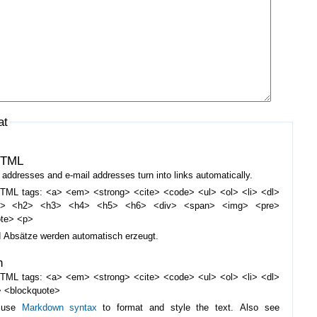
at
HTML
addresses and e-mail addresses turn into links automatically.
TML tags: <a> <em> <strong> <cite> <code> <ul> <ol> <li> <dl>
d> <h2> <h3> <h4> <h5> <h6> <div> <span> <img> <pre>
ote> <p>
d Absätze werden automatisch erzeugt.
n
TML tags: <a> <em> <strong> <cite> <code> <ul> <ol> <li> <dl>
 <blockquote>
 use
Markdown syntax
to format and style the text. Also see