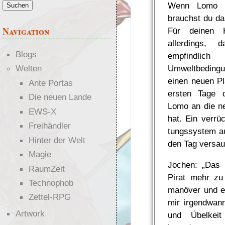
Wenn Lomo u
brauchst du da
Navigation
Für deinen K
allerdings, 
Blogs
empfindlic
Umweltbedingu
Welten
einen neuen Pl
Ante Portas
ersten Tage d
Die neuen Lande
Lomo an die n
EWS-X
hat. Ein verrüc
Freihändler
tungs­sys­tem a
Hinter der Welt
den Tag versau
Magie
Jochen: „Das i
RaumZeit
Pirat mehr zu 
Technophob
ma­nö­ver und 
Zettel-RPG
mir irgend­wa
Artwork
und Übelkeit