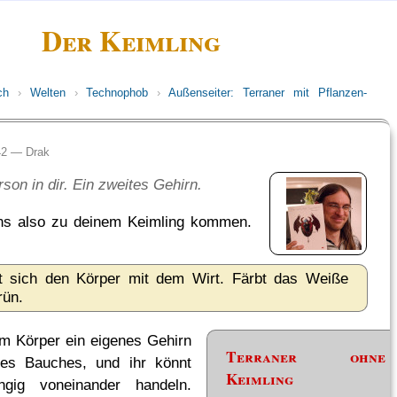
Der Keimling
ch
›
Welten
›
Technophob
›
Außenseiter: Terraner mit Pflanzen-
:42 —
Drak
son in dir. Ein zweites Gehirn.
ns also zu deinem Keimling kommen.
ilt sich den Körper mit dem Wirt. Färbt das Weiße
rün.
em Körper ein eigenes Gehirn
Terraner ohne
es Bauches, und ihr könnt
Keimling
ngig voneinander handeln.