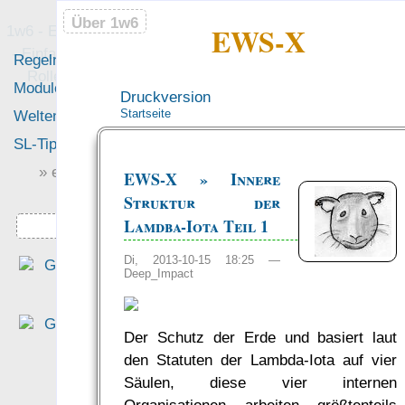
Über 1w6
Über 1w6
EWS-X
1w6 - Ein Würfel System
- Einfach saubere, freie
Regeln
Neues
Rollenspiel-Regeln
Module
Leute
Druckversion
Startseite
Welten
Foren
SL-Tipps
Mitmachen
» einfach saubere «
EWS-X » Innere
» Regeln «
„Das Beste, was ich je - JE 
Struktur der
über Magie gelesenen habe.“
Lamdba-Iota Teil 1
Downloads
— Gastx zu
Magie: Da
Mittel der Reichen, de
Di, 2013-10-15 18:25 —
Deep_Impact
Meister und der Spinner…
was Leute sagen…
Der Schutz der Erde und basiert laut
den Statuten der Lambda-Iota auf vier
?
Säulen, diese vier internen