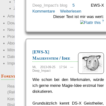
Technophob
Deep_Impact's blog
5
EWS-X
Zettel-RPG
Kommentare
Weiterlesen
Artwork
Dieser Text ist mir was wert:
?
Downloads
Neuigkeiten
Prosa
Abonnieren
Mitmachen
[EWS-X]
Datenschutz
Magiesystem / Idee
Impressum
Mi, 2013-09-25 17:54 —
Deep_Impact
Forenthemen
Wie schon bei den Merkmalen, würde
ich gerne meine Magie-Idee erstmal hier
Realistische Kämpfe
diskutieren.
(ReKa)
Konzept für Schwächen:
Grundsätzlich kennt DS-X Geistheiler,
Risiko