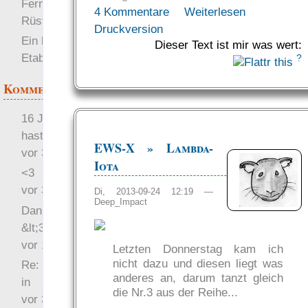
Fernkampfwaffen und
4 Kommentare
Weiterlesen
Rüstungen
Druckversion
Ein besonderes
Dieser Text ist mir was wert:
Etablissement
?
Kommentare
16 Jahre später: mist, du
hast Recht …
EWS-X » Lambda-
vor 31 Wochen 3 Tage
Iota
<3
vor 34 Wochen 4 Tage
Di, 2013-09-24 12:19 —
Deep_Impact
Danke für das Statement
&lt;3
vor 1 Jahr 48 Wochen
Letzten Donnerstag kam ich
nicht dazu und diesen liegt was
Re: Hi Ich bin völlig neu
anderes an, darum tanzt gleich
in
die Nr.3 aus der Reihe...
vor 3 Jahre 33 Wochen