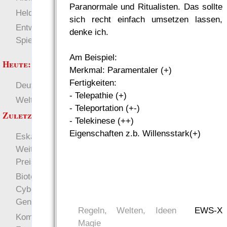
Paranormale und Ritualisten. Das sollte
more
Heldendokument
sich recht einfach umsetzen lassen,
Entwicklung von
denke ich.
Spielwelten
Am Beispiel:
Heute:
Merkmal: Paramentaler (+)
Fertigkeiten:
Deutsch
RaumZeit
- Telepathie (+)
Welten
±W6 (Würfel)
- Teleportation (+-)
Zuletzt angezeigt:
- Telekinese (++)
Eigenschaften z.b. Willensstark(+)
Eskalieren:
Weitermachen zu einem
Preis
Biotech, Nanoware,
Cyberware,
Genoptimierung & Co.
Regeln, Welten, Ideen
EWS-X
Komplexere
Magie