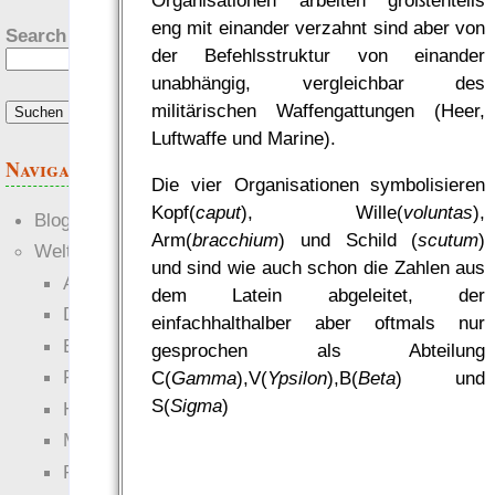
Organisationen arbeiten größtenteils
eng mit einander verzahnt sind aber von
Search this site:
der Befehlsstruktur von einander
unabhängig, vergleichbar des
militärischen Waffengattungen (Heer,
Luftwaffe und Marine).
Navigation
Die vier Organisationen symbolisieren
Kopf(
caput
), Wille(
voluntas
),
Blogs
Arm(
bracchium
) und Schild (
scutum
)
Welten
und sind wie auch schon die Zahlen aus
Ante Portas
dem Latein abgeleitet, der
Die neuen Lande
einfachhalthalber aber oftmals nur
EWS-X
gesprochen als Abteilung
Freihändler
C(
Gamma
),V(
Ypsilon
),B(
Beta
) und
S(
Sigma
)
Hinter der Welt
Magie
RaumZeit