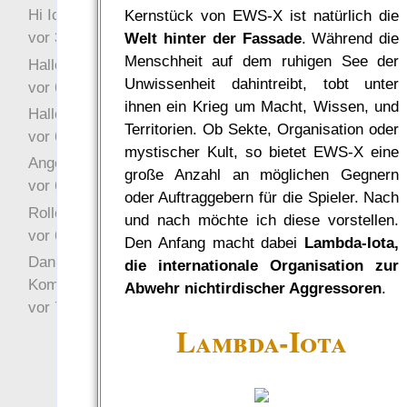
Hi Ich bin völlig neu in
Kernstück von EWS-X ist natürlich die
vor 3 Jahre 46 Wochen
Welt hinter der Fassade
. Während die
Menschheit auf dem ruhigen See der
Hallo Ochrasylion
Unwissenheit dahintreibt, tobt unter
vor 6 Jahre 10 Wochen
ihnen ein Krieg um Macht, Wissen, und
Hallo Drak
Territorien. Ob Sekte, Organisation oder
vor 6 Jahre 10 Wochen
mystischer Kult, so bietet EWS-X eine
Angefragt
große Anzahl an möglichen Gegnern
vor 6 Jahre 10 Wochen
oder Auftraggebern für die Spieler. Nach
Rollenspielrunde
und nach möchte ich diese vorstellen.
vor 6 Jahre 10 Wochen
Den Anfang macht dabei
Lambda-Iota,
Danke für Deinen
die internationale Organisation zur
Kommentar!
Abwehr nichtirdischer Aggressoren
.
vor 7 Jahre 22 Wochen
Lambda-Iota