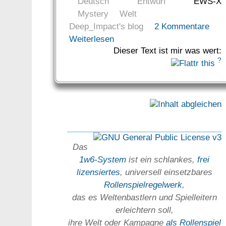
Deutsch
Entwurf
EWS-X
Mystery
Welt
Deep_Impact's blog
2 Kommentare
Weiterlesen
Dieser Text ist mir was wert:
?
Das
1w6-System
ist ein schlankes,
frei
lizensiertes
, universell einsetz­bares
Rollen­spielregel­werk
,
das es Welten­bastlern und Spiel­leitern
erleichtern soll,
ihre Welt oder Kam­pagne
als Rollenspiel