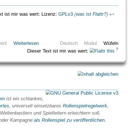
xt ist mir was wert:
Lizenz:
GPLv3
(
was ist Flattr?
)
↩
ent
Weiterlesen
Deutsch
Modul
Wüfeln
?
Dieser Text ist mir was wert:
em
ist ein schlankes,
ertes
, universell einsetz­bares
Rollen­spielregel­werk
,
Welten­bastlern und Spiel­leitern erleichtern soll,
 oder Kam­pagne
als Rollenspiel zu ver­öffent­lichen
.