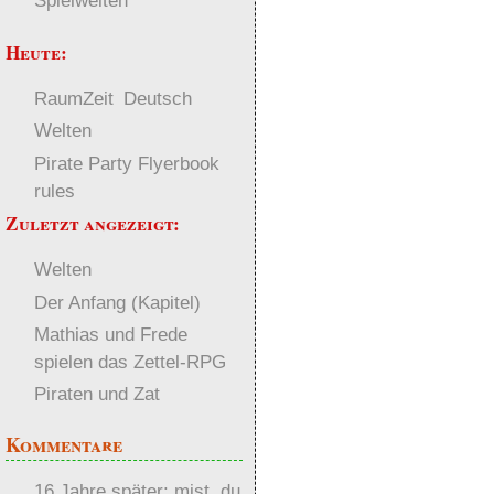
Spielwelten
Heute:
RaumZeit
Deutsch
Welten
Pirate Party Flyerbook
rules
Zuletzt angezeigt:
Welten
Der Anfang (Kapitel)
Mathias und Frede
spielen das Zettel-RPG
Piraten und Zat
Kommentare
16 Jahre später: mist, du