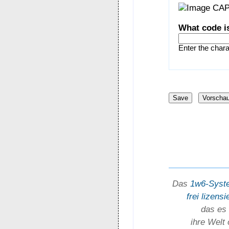
What code i
Enter the char
Das
1w6-Syst
frei lizensi
das es 
ihre Welt