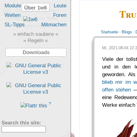
Module
Leute
Über 1w6
Über 1w6
Tru
1w6 - Ein Würfel System
Welten
Foren
- Einfach saubere, freie
SL-Tipps
Mitmachen
Rollenspiel-Regeln
Startseite
›
Blogs
›
» einfach saubere «
» Regeln «
Mi, 2021-08-04 22
Downloads
Viele der tol
und in den l
geworden. Als
blieb mir im 
offen stehen
— 
eine Redewend
?
Werke einfach
Search this site: