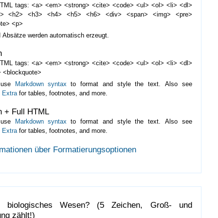
TML tags: <a> <em> <strong> <cite> <code> <ul> <ol> <li> <dl>
d> <h2> <h3> <h4> <h5> <h6> <div> <span> <img> <pre>
ote> <p>
d Absätze werden automatisch erzeugt.
n
TML tags: <a> <em> <strong> <cite> <code> <ul> <ol> <li> <dl>
 <blockquote>
 use
Markdown syntax
to format and style the text. Also see
 Extra
for tables, footnotes, and more.
 + Full HTML
 use
Markdown syntax
to format and style the text. Also see
 Extra
for tables, footnotes, and more.
rmationen über Formatierungsoptionen
n biologisches Wesen? (5 Zeichen, Groß- und
ng zählt!)