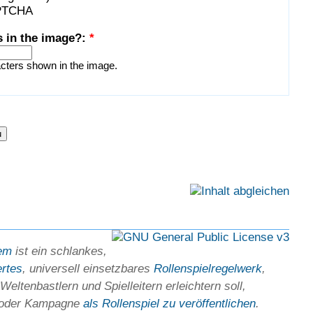
s in the image?:
*
acters shown in the image.
em
ist ein schlankes,
ertes
, universell einsetz­bares
Rollen­spielregel­werk
,
Welten­bastlern und Spiel­leitern erleichtern soll,
 oder Kam­pagne
als Rollenspiel zu ver­öffent­lichen
.