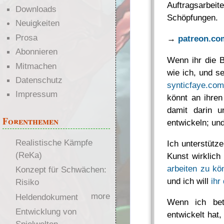
Auftragsarbeit
Downloads
Schöpfungen.
Neuigkeiten
Prosa
→
patreon.co
Abonnieren
Wenn ihr die B
Mitmachen
wie ich, und se
Datenschutz
synticfaye.co
Impressum
könnt an ihre
damit darin u
Forenthemen
entwickeln; un
Realistische Kämpfe
Ich unterstütz
(ReKa)
Kunst wirklich 
arbeiten zu kö
Konzept für Schwächen:
und ich will
ihr
Risiko
more
Heldendokument
Wenn ich bet
Entwicklung von
entwickelt hat,