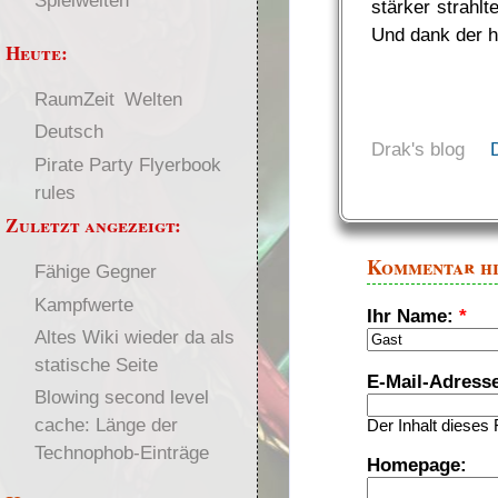
Spielwelten
stärker strahlt
Und dank der h
Heute:
RaumZeit
Welten
Deutsch
Drak's blog
Pirate Party Flyerbook
rules
Zuletzt angezeigt:
Kommentar h
Fähige Gegner
Kampfwerte
Ihr Name:
*
Altes Wiki wieder da als
statische Seite
E-Mail-Adress
Blowing second level
cache: Länge der
Der Inhalt dieses 
Technophob-Einträge
Homepage: