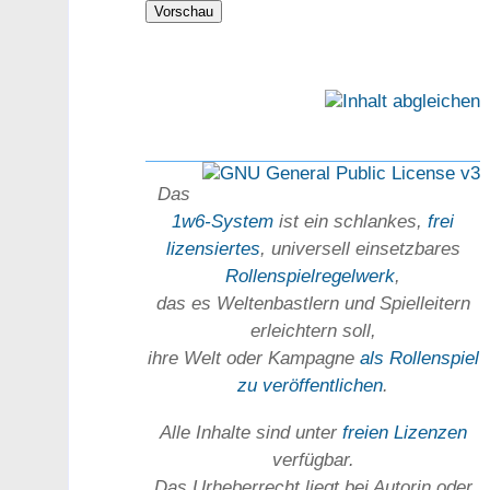
Das
1w6-System
ist ein schlankes,
frei
lizensiertes
, universell einsetz­bares
Rollen­spielregel­werk
,
das es Welten­bastlern und Spiel­leitern
erleichtern soll,
ihre Welt oder Kam­pagne
als Rollenspiel
zu ver­öffent­lichen
.
Alle Inhalte sind unter
freien Lizenzen
verfügbar.
Das Urheber­recht liegt bei Autorin oder