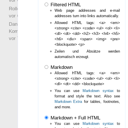
vor 6 Jahre 10 Wochen
Filtered HTML
Rollenspielrunde
Web page addresses and e-mail
vor 6 Jahre 10 Wochen
addresses turn into links automatically.
Allowed HTML tags: <a> <em>
Danke für Deinen
<strong> <cite> <code> <ul> <ol> <li>
Kommentar!
<dl> <dt> <dd> <h2> <h3> <h4> <h5>
vor 7 Jahre 22 Wochen
<h6> <div> <span> <img> <pre>
<blockquote> <p>
Zeilen und Absätze werden
automatisch erzeugt.
Markdown
Allowed HTML tags: <a> <em>
<strong> <cite> <code> <ul> <ol> <li>
<dl> <dt> <dd> <blockquote>
You can use
Markdown syntax
to
format and style the text. Also see
Markdown Extra
for tables, footnotes,
and more.
Markdown + Full HTML
You can use
Markdown syntax
to