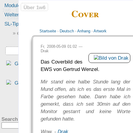
Module
Leute
Über 1w6
Über 1w6
Cover
1w6 - Ein Würfel System
Welten
Foren
- Einfach saubere, freie
SL-Tipps
Mitmachen
Rollenspiel-Regeln
Startseite
›
Deutsch
›
Anhang
›
Artwork
» einfach saubere «
» Regeln «
Fr, 2008-05-09 01:02 —
Downloads
Drak
Das Coverbild des
„Wir haben viel gewürfelt, di
EWS von Gertrud Wenzel.
±W6-Mechanik haben di
Spieler schnell verinnerlich
Mir stand eine halbe Stunde lang der
[…und haben sich gefreut…]
Mund offen, als ich es das erste Mal in
dass die Werte zur Vor
Farbe gesehen habe. Dann habe ich
stellung passen.“
?
gemerkt, dass ich seit 30min auf den
— PiHalbe: Katzulhu
Monitor gestarrt und keine Worte
was Leute sagen…
gefunden hatte.
Search this site:
Wow. -
Drak