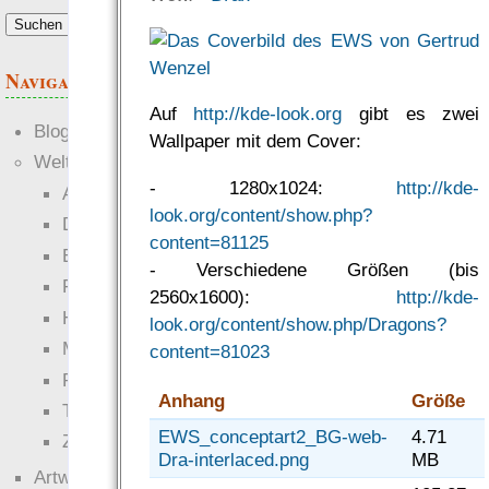
Navigation
Auf
http://kde-look.org
gibt es zwei
Blogs
Wallpaper mit dem Cover:
Welten
- 1280x1024:
http://kde-
Ante Portas
look.org/content/show.php?
Die neuen Lande
content=81125
EWS-X
- Verschiedene Größen (bis
Freihändler
2560x1600):
http://kde-
Hinter der Welt
look.org/content/show.php/Dragons?
Magie
content=81023
RaumZeit
Anhang
Größe
Technophob
EWS_conceptart2_BG-web-
4.71
Zettel-RPG
Dra-interlaced.png
MB
Artwork