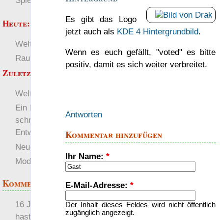
Spielwelten
Es gibt das Logo
Heute:
jetzt auch als
KDE 4 Hintergrundbild
.
Welten
Deutsch
Wenn es euch gefällt, "voted" es bitte
RaumZeit
SL-Tipps
positiv, damit es sich weiter verbreitet.
Zuletzt angezeigt:
Welten
Ein Nachteil
Antworten
schrittweiser RPG-
Entwicklung
Kommentar hinzufügen
Neuer Server
Ihr Name:
*
Modul-Übersicht
Kommentare
E-Mail-Adresse:
*
16 Jahre später: mist, du
Der Inhalt dieses Feldes wird nicht öffentlich
zugänglich angezeigt.
hast Recht …