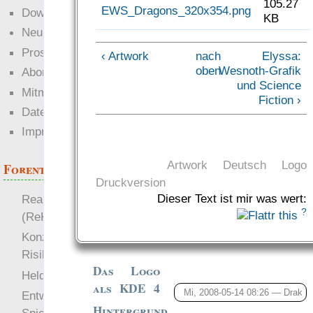
105.27
EWS_Dragons_320x354.png
Downloads
KB
Neuigkeiten
Prosa
‹ Artwork
nach
Elyssa:
oben
Wesnoth-Grafik
Abonnieren
und Science
Mitmachen
Fiction ›
Datenschutz
Impressum
Artwork
Deutsch
Logo
Forenthemen
Druckversion
Dieser Text ist mir was wert:
Realistische Kämpfe
?
(ReKa)
Konzept für Schwächen:
Risiko
Das Logo
more
Heldendokument
als KDE 4
Mi, 2008-05-14 08:26 —
Drak
Entwicklung von
Hintergrund