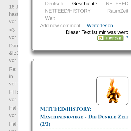
Deutsch
Geschichte
NETFEED
16 Jahre später: mist, du
NETFEED/HISTORY
RaumZeit
hast Recht …
Welt
vor 31 Wochen 2 Tage
Add new comment
Weiterlesen
<3
Dieser Text ist mir was wert:
vor 34 Wochen 3 Tage
?
Danke für das Statement
&lt;3
vor 1 Jahr 48 Wochen
Re: Hi Ich bin völlig neu
in
vor 3 Jahre 32 Wochen
Hi Ich bin völlig neu in
vor 3 Jahre 45 Wochen
NETFEED/HISTORY:
Hallo Ochrasylion
vor 6 Jahre 9 Wochen
Maschinenkriege - Die Dunkle Zeit
(2/2)
Hallo Drak