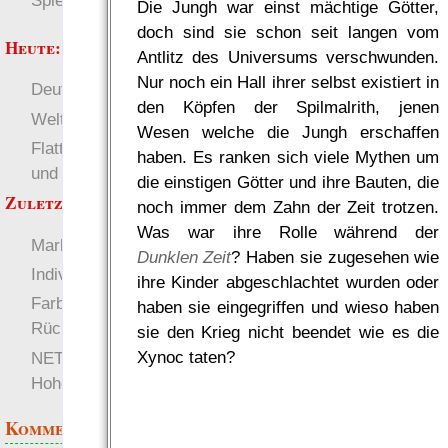
Spielwelten
Die Jungh war einst mächtige Götter,
doch sind sie schon seit langen vom
Heute:
Antlitz des Universums verschwunden.
Nur noch ein Hall ihrer selbst existiert in
Deutsch
RaumZeit
den Köpfen der Spilmalrith, jenen
Welten
Wesen welche die Jungh erschaffen
Flattr auf 1w6.org, Info
haben. Es ranken sich viele Mythen um
und HowTo
die einstigen Götter und ihre Bauten, die
Zuletzt angezeigt:
noch immer dem Zahn der Zeit trotzen.
Was war ihre Rolle während der
Markdown Syntax
Dunklen Zeit
? Haben sie zugesehen wie
Individuen
ihre Kinder abgeschlachtet wurden oder
Farben, bitte
haben sie eingegriffen und wieso haben
Rückmeldung
sie den Krieg nicht beendet wie es die
Xynoc taten?
NETFEED 2.894,80:
Hoher Besuch auf Ekk
Kommentare