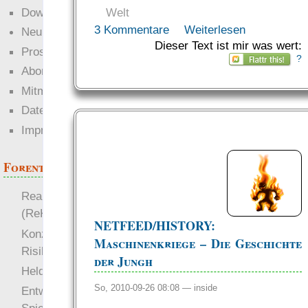
Downloads
Welt
3 Kommentare
Weiterlesen
Neuigkeiten
Dieser Text ist mir was wert:
Prosa
?
Abonnieren
Mitmachen
Datenschutz
Impressum
Forenthemen
Realistische Kämpfe
(ReKa)
NETFEED/HISTORY:
Konzept für Schwächen:
Maschinenkriege – Die Geschichte
Risiko
der Jungh
more
Heldendokument
So, 2010-09-26 08:08 —
inside
Entwicklung von