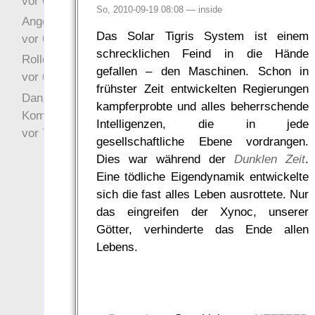
vor 6 Jahre 10 Wochen
So, 2010-09-19 08:08 —
inside
Angefragt
Das Solar Tigris System ist einem
vor 6 Jahre 10 Wochen
schrecklichen Feind in die Hände
Rollenspielrunde
gefallen – den Maschinen. Schon in
vor 6 Jahre 10 Wochen
frühster Zeit entwickelten Regierungen
Danke für Deinen
kampferprobte und alles beherrschende
Kommentar!
Intelligenzen, die in jede
vor 7 Jahre 22 Wochen
gesellschaftliche Ebene vordrangen.
Dies war während der
Dunklen Zeit
.
Eine tödliche Eigendynamik entwickelte
sich die fast alles Leben ausrottete. Nur
das eingreifen der Xynoc, unserer
Götter, verhinderte das Ende allen
Lebens.