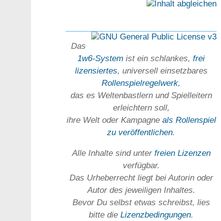
Das
1w6-System
ist ein schlankes,
frei
lizensiertes
, universell einsetz­bares
Rollen­spielregel­werk
,
das es Welten­bastlern und Spiel­leitern
erleichtern soll,
ihre Welt oder Kam­pagne
als Rollenspiel
zu ver­öffent­lichen
.
Alle Inhalte sind unter
freien Lizenzen
verfügbar.
Das Urheber­recht liegt bei Autorin oder
Autor des jeweiligen In­haltes.
Bevor Du selbst etwas schreibst, lies
bitte die
Lizenz­bedingungen
.