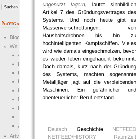
ungenutzt lagern
, lautet sinnbildlich
Anforderungen.“
Artikel 7 des Gründungsvertrages des
— RowC
Systems. Und noch heute gibt es
was Leute sagen…
Navigation
Massenverschrottungen, von
Haushaltsdrohnen bis hin zu
Blogs
hochintelligenten Kampfschiffen. Vieles
Welten
wird wie damals eingeschmolzen, bevor
Ante Portas
es wieder leben eingehaucht bekommt.
Die neuen Lande
Doch damals, kurz nach der Gründung
EWS-X
des Systems, machten sogenannte
Freihändler
Metalljäger jagt auf die verbleibenden
Maschinen. Ein gefährlicher und
Hinter der Welt
abenteuerlicher Beruf entstand.
Magie
RaumZeit
Technophob
Zettel-RPG
Deutsch
Geschichte
NETFEED
Artwork
NETFEED/HISTORY
RaumZeit