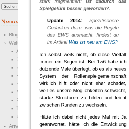
stark fragmentiert:
ist dadurch das
Anforderungen.“
Spielgefühl besser geworden?
.
— RowC
was Leute sagen…
Navigation
Update 2014:
Spezifischere
Gedanken dazu, was die Regeln
Blogs
des EWS ausmacht, findest du
im Artikel
Was ist neu am EWS?
Welten
Ante Portas
Ich selbst weiß nicht, ob diese Vielfalt
Die neuen Lande
immer ein Segen ist. Bei 1w6 habe ich
EWS-X
dutzende Male überlegt, ob es als neues
Freihändler
System der Rollenspielgemeinschaft
wirklich hilft oder nicht eher schadet,
Hinter der Welt
weil es unsere Möglichkeiten schwächt,
Magie
starke Strukturen zu bilden und leicht
RaumZeit
zwischen Runden zu wechseln.
Technophob
Zettel-RPG
Hätte ich dabei nicht jedes Mal mit Ja
geantwortet, hätte ich die Entwicklung
Artwork