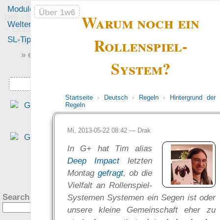
Module
Leute
Über 1w6
Über 1w6
Warum noch ein
1w6 - Ein Würfel System
Welten
Foren
- Einfach saubere, freie
Rollenspiel-
SL-Tipps
Mitmachen
Rollenspiel-Regeln
» einfach saubere «
System?
» Regeln «
Downloads
Startseite
›
Deutsch
›
Regeln
›
Hintergrund der
„Das Regelwerk meine
Regeln
Träume zu diesem Zwec
[eigene Rollenspielwelten
Mi, 2013-05-22 08:42 —
Drak
sollte… auf verschieden
In G+ hat Tim alias
Hintergründe und Welte
Deep Impact
letzten
anwendbar sein… einfach
?
Montag
gefragt
, ob die
und überschaubare Regel
Vielfalt an Rollenspiel-
bieten… [und] frei sein… Un
Search this site:
Systemen Systemen ein Segen ist oder
wer hätte das gedacht, da
unsere kleine Gemeinschaft eher zu
1W6-System erfüllt alle dies