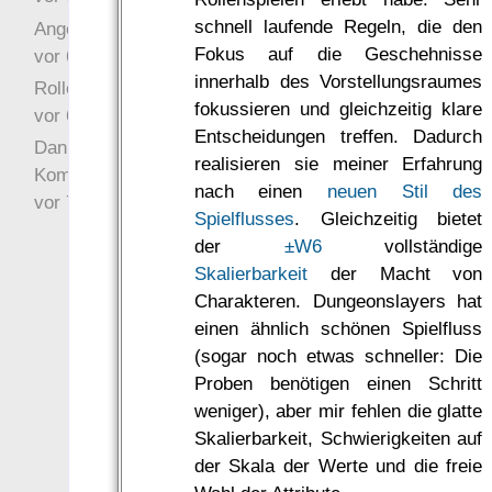
schnell laufende Regeln, die den
Angefragt
Fokus auf die Geschehnisse
vor 6 Jahre 10 Wochen
innerhalb des Vorstellungsraumes
Rollenspielrunde
fokussieren und gleichzeitig klare
vor 6 Jahre 10 Wochen
Entscheidungen treffen. Dadurch
Danke für Deinen
realisieren sie meiner Erfahrung
Kommentar!
nach einen
neuen Stil des
vor 7 Jahre 22 Wochen
Spielflusses
. Gleichzeitig bietet
der
±W6
vollständige
Skalierbarkeit
der Macht von
Charakteren. Dungeonslayers hat
einen ähnlich schönen Spielfluss
(sogar noch etwas schneller: Die
Proben benötigen einen Schritt
weniger), aber mir fehlen die glatte
Skalierbarkeit, Schwierigkeiten auf
der Skala der Werte und die freie