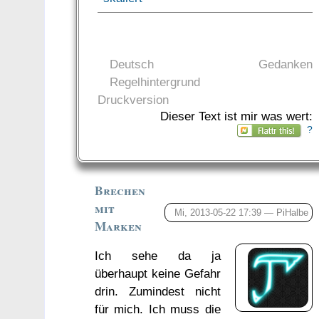
Deutsch
Gedanken
Regelhintergrund
Druckversion
Dieser Text ist mir was wert:
?
Brechen
mit
Mi, 2013-05-22 17:39 —
PiHalbe
Marken
Ich sehe da ja
überhaupt keine Gefahr
drin. Zumindest nicht
für mich. Ich muss die