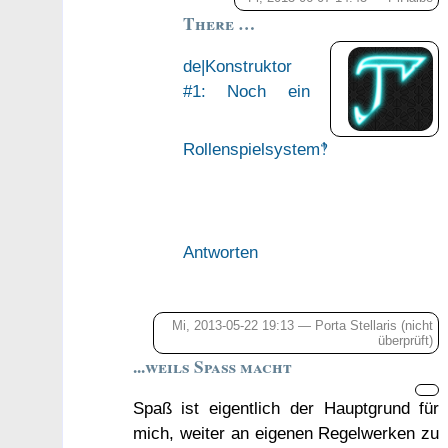
There …
de|Konstruktor
#1: Noch ein
Rollenspielsystem‽
Antworten
Mi, 2013-05-22 19:13 —
Porta Stellaris
(nicht
überprüft)
...weils Spaß macht
Spaß ist eigentlich der Hauptgrund für
mich, weiter an eigenen Regelwerken zu