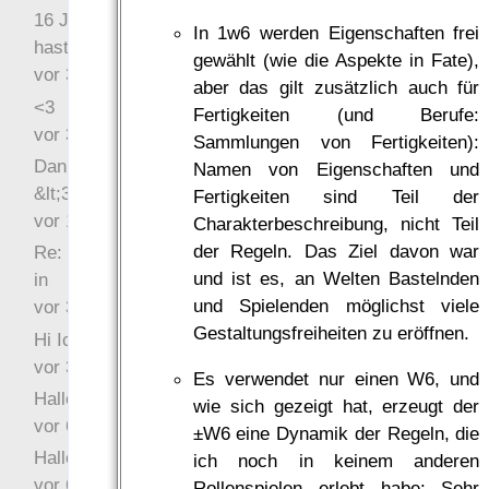
16 Jahre später: mist, du
In 1w6 werden Eigenschaften frei
hast Recht …
gewählt (wie die Aspekte in Fate),
vor 31 Wochen 2 Tage
aber das gilt zusätzlich auch für
<3
Fertigkeiten (und Berufe:
vor 34 Wochen 3 Tage
Sammlungen von Fertigkeiten):
Danke für das Statement
Namen von Eigenschaften und
&lt;3
Fertigkeiten sind Teil der
vor 1 Jahr 48 Wochen
Charakterbeschreibung, nicht Teil
der Regeln. Das Ziel davon war
Re: Hi Ich bin völlig neu
und ist es, an Welten Bastelnden
in
und Spielenden möglichst viele
vor 3 Jahre 33 Wochen
Gestaltungsfreiheiten zu eröffnen.
Hi Ich bin völlig neu in
vor 3 Jahre 45 Wochen
Es verwendet nur einen W6, und
Hallo Ochrasylion
wie sich gezeigt hat, erzeugt der
vor 6 Jahre 9 Wochen
±W6 eine Dynamik der Regeln, die
Hallo Drak
ich noch in keinem anderen
vor 6 Jahre 10 Wochen
Rollenspielen erlebt habe: Sehr