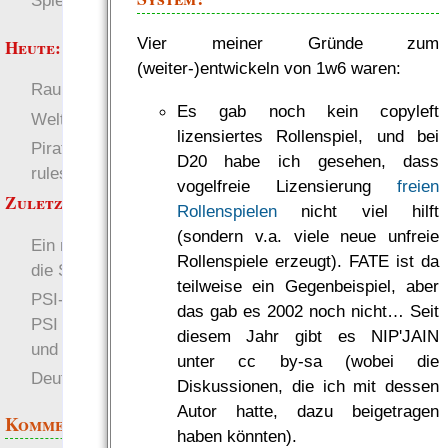
Spielwelten
Vier meiner Gründe zum
Heute:
(weiter-)entwickeln von 1w6 waren:
RaumZeit
Deutsch
Es gab noch kein copyleft
Welten
lizensiertes Rollenspiel, und bei
Pirate Party Flyerbook
D20 habe ich gesehen, dass
rules
vogelfreie Lizensierung
freien
Zuletzt angezeigt:
Rollenspielen
nicht viel hilft
(sondern v.a. viele neue unfreie
Ein neues Repository für
Rollenspiele erzeugt). FATE ist da
die Spieldaten des EWS
teilweise ein Gegenbeispiel, aber
PSI- Verteidigung: Anti-
das gab es 2002 noch nicht… Seit
PSI für den Psioniker
diesem Jahr gibt es NIP'JAIN
und Nicht-Psioniker
unter cc by-sa (wobei die
Deutsch
Blob Valentine
Diskussionen, die ich mit dessen
Autor hatte, dazu beigetragen
Kommentare
haben könnten).