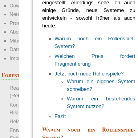
eingestellt. Allerdings sehe ich auch
Downloads
einige Gründe, neue Systeme zu
Neuigkeiten
entwickeln - sowohl früher als auch
Prosa
heute.
Abonnieren
Warum noch ein Rollenspiel-
Mitmachen
System?
Datenschutz
Welchen Preis fordert
Impressum
Fragmentierung
Jetzt noch neue Rollenspiele?
Forenthemen
Warum ein eigenes System
Realistische Kämpfe
schreiben?
(ReKa)
Warum ein bestehendes
Konzept für Schwächen:
System nutzen?
Risiko
Fazit
more
Heldendokument
Warum noch ein Rollenspiel-
Entwicklung von
System?