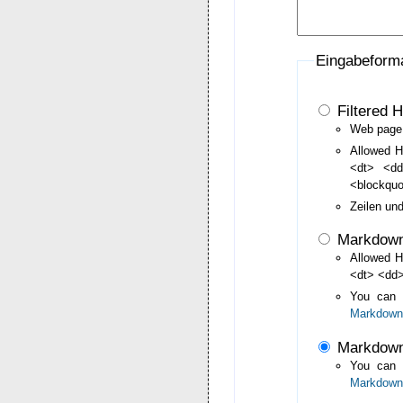
Eingabeform
Filtered 
Web page 
Allowed H
<dt> <d
<blockqu
Zeilen un
Markdow
Allowed H
<dt> <dd>
You can
Markdown
Markdown
You can
Markdown