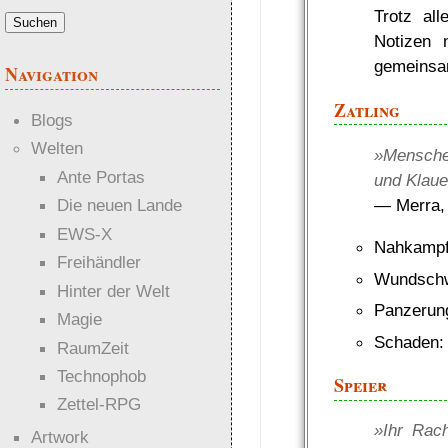
Trotz al
Notizen 
gemeinsa
Navigation
Zatling
Blogs
Welten
»Mensche
Ante Portas
und Klaue
— Merra, d
Die neuen Lande
EWS-X
Nahkampf 
Freihändler
Wundschw
Hinter der Welt
Panzerun
Magie
Schaden:
RaumZeit
Technophob
Speier
Zettel-RPG
»Ihr Rach
Artwork