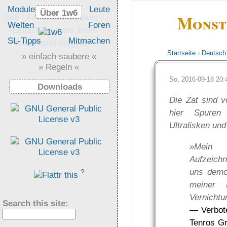
Module
Leute
Über 1w6
Über 1w6
Monst
1w6 - Ein Würfel System
Welten
Foren
- Einfach saubere, freie
SL-Tipps
Mitmachen
Rollenspiel-Regeln
Startseite
›
Deutsch
» einfach saubere «
» Regeln «
So, 2016-09-18 20
Downloads
Die Zat sind v
hier Spuren 
Ultralisken und
»Mein K
Aufzeichn
uns demor
?
meiner 
Vernichtu
Search this site:
— Verbot
Tenros Gr