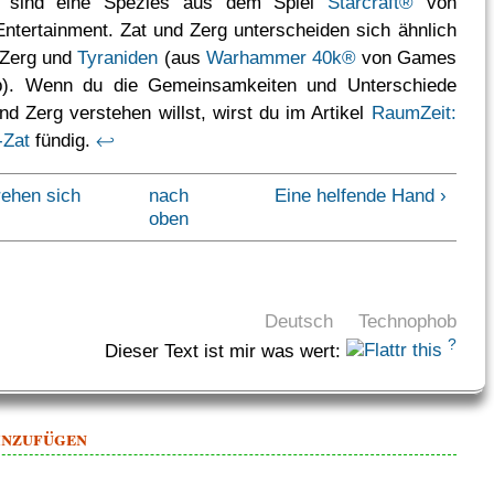
g sind eine Spezies aus dem Spiel
Starcraft®
von
Entertainment. Zat und Zerg unterscheiden sich ähnlich
 Zerg und
Tyraniden
(aus
Warhammer 40k®
von Games
). Wenn du die Gemeinsamkeiten und Unterschiede
nd Zerg verstehen willst, wirst du im Artikel
RaumZeit:
-Zat
fündig.
↩
rehen sich
nach
Eine helfende Hand ›
oben
Deutsch
Technophob
?
Dieser Text ist mir was wert:
inzufügen