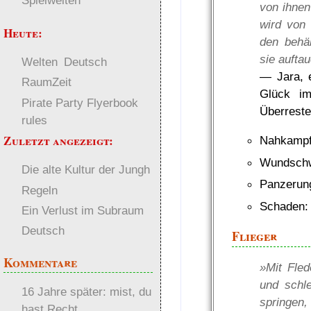
Spielwelten
von ihnen
wird von 
Heute:
den behä
sie aufta
Welten
Deutsch
— Jara, e
RaumZeit
Glück im
Pirate Party Flyerbook
Überreste
rules
Zuletzt angezeigt:
Nahkampf
Wundschw
Die alte Kultur der Jungh
Panzerun
Regeln
Schaden:
Ein Verlust im Subraum
Deutsch
Flieger
Kommentare
»Mit Fled
und schl
16 Jahre später: mist, du
springen, 
hast Recht …