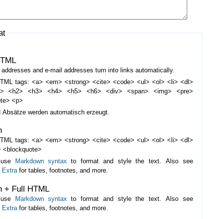
at
HTML
addresses and e-mail addresses turn into links automatically.
TML tags: <a> <em> <strong> <cite> <code> <ul> <ol> <li> <dl>
d> <h2> <h3> <h4> <h5> <h6> <div> <span> <img> <pre>
ote> <p>
d Absätze werden automatisch erzeugt.
n
TML tags: <a> <em> <strong> <cite> <code> <ul> <ol> <li> <dl>
 <blockquote>
 use
Markdown syntax
to format and style the text. Also see
 Extra
for tables, footnotes, and more.
 + Full HTML
 use
Markdown syntax
to format and style the text. Also see
 Extra
for tables, footnotes, and more.