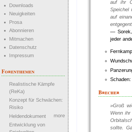
auf ihr 
Downloads
Speichel 
Neuigkeiten
auf einan
Prosa
entgegent
Abonnieren
— Sorek, 
Mitmachen
jeder and
Datenschutz
Fernkampf
Impressum
Wundschw
Panzerun
Forenthemen
Schaden:
Realistische Kämpfe
Brecher
(ReKa)
Konzept für Schwächen:
»Groß wi
Risiko
Wenn ihr a
more
Heldendokument
Orbitalsc
Entwicklung von
sollte. 