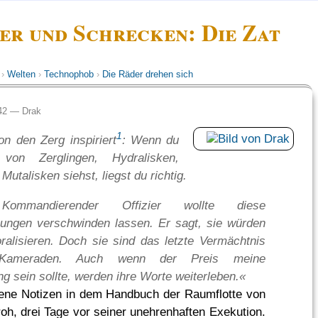
er und Schrecken: Die Zat
›
Welten
›
Technophob
›
Die Räder drehen sich
:42 —
Drak
1
on den Zerg inspiriert
: Wenn du
von Zerglingen, Hydralisken,
 Mutalisken siehst, liegst du richtig.
ommandierender Offizier wollte diese
ungen verschwinden lassen. Er sagt, sie würden
alisieren. Doch sie sind das letzte Vermächtnis
Kameraden. Auch wenn der Preis meine
ng sein sollte, werden ihre Worte weiterleben.«
ene Notizen in dem Handbuch der Raumflotte von
oh, drei Tage vor seiner unehrenhaften Exekution.