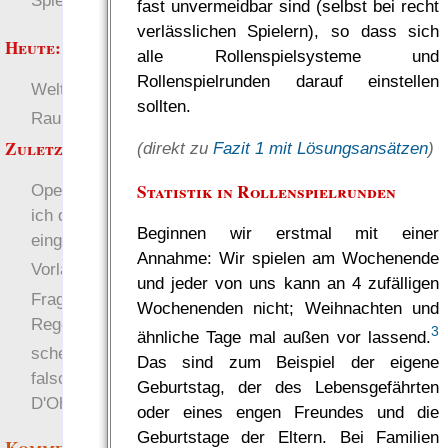
Spielwelten
fast unvermeidbar sind (selbst bei recht
verlässlichen Spielern), so dass sich
Heute:
alle Rollenspielsysteme und
Rollenspielrunden darauf einstellen
Welten
Deutsch
sollten.
RaumZeit
SL-Tipps
Zuletzt angezeigt:
(direkt zu
Fazit 1 mit Lösungsansätzen
)
Statistik in Rollenspielrunden
OpenID deaktiviert, bis
ich das Security Update
Beginnen wir erstmal mit einer
eingespielt habe
Annahme: Wir spielen am Wochenende
Vorlagen für Synachu
und jeder von uns kann an 4 zufälligen
Fragen beim
Wochenenden nicht; Weihnachten und
Regelstudium
3
ähnliche Tage mal außen vor lassend.
scheduling, cronjob und
Das sind zum Beispiel der eigene
falsche Annahmen...
Geburtstag, der des Lebensgefährten
D'Oh!
oder eines engen Freundes und die
Geburtstage der Eltern. Bei Familien