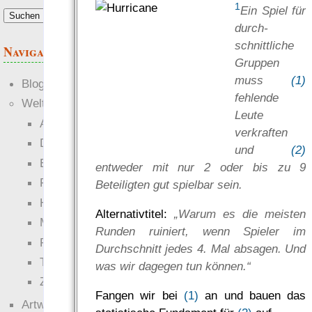
1
Ein Spiel für
durch­
schnittliche
Navigation
Gruppen
muss
(1)
Blogs
fehlende
Welten
Leute
Ante Portas
verkraften
Die neuen Lande
und
(2)
EWS-X
entweder mit nur 2 oder bis zu 9
Freihändler
Beteiligten gut spielbar sein.
Hinter der Welt
Alternativtitel:
„Warum es die meisten
Magie
Runden ruiniert, wenn Spieler im
RaumZeit
Durchschnitt jedes 4. Mal absagen. Und
Technophob
was wir dagegen tun können.“
Zettel-RPG
Fangen wir bei
(1)
an und bauen das
Artwork