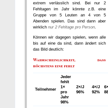
extrem verlässlich sind. Bei nur 2
Fehltagen im Jahr könnte z.B. eine
Gruppe von 5 Leuten an 4 von 5
Abenden spielen. Das sind dann aber
wirklich
nur 2 Fehltage pro Person
.
Können wir dagegen spielen, wenn alle
bis auf eine da sind, dann ändert sich
das Bild deutlich:
Wahrscheinlichkeit, dass
höchstens eine fehlt
Jeder
fehlt
1×
2×/J
4×/J
6
Teilnehmer
pro
96%
92%
8
Jahr
98%