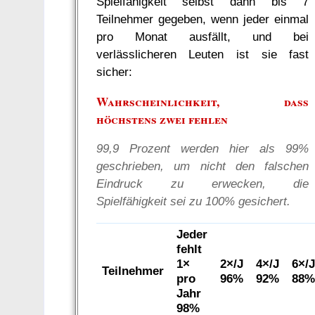
Spielfähigkeit selbst dann bis 7
Teilnehmer gegeben, wenn jeder einmal
pro Monat ausfällt, und bei
verlässlicheren Leuten ist sie fast
sicher:
Wahrscheinlichkeit, dass
höchstens zwei fehlen
99,9 Prozent werden hier als 99%
geschrieben, um nicht den falschen
Eindruck zu erwecken, die
Spielfähigkeit sei zu 100% gesichert.
Jeder
fehlt
1×
2×/J
4×/J
6×/
Teilnehmer
pro
96%
92%
88
Jahr
98%