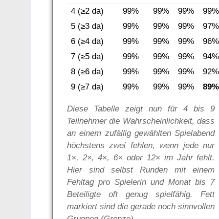
4 (≥2 da)
99%
99%
99%
99
5 (≥3 da)
99%
99%
99%
97
6 (≥4 da)
99%
99%
99%
96
7 (≥5 da)
99%
99%
99%
94
8 (≥6 da)
99%
99%
99%
92
9 (≥7 da)
99%
99%
99%
89
Diese Tabelle zeigt nun für 4 bis 9
Teilnehmer die Wahrscheinlichkeit, dass
an einem zufällig gewählten Spielabend
höchstens zwei fehlen, wenn jede nur
1×, 2×, 4×, 6× oder 12× im Jahr fehlt.
Hier sind selbst Runden mit einem
Fehltag pro Spielerin und Monat bis 7
Beteiligte oft genug spielfähig. Fett
markiert sind die gerade noch sinnvollen
Gruppen (Grenze).