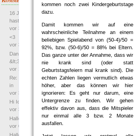
Kommentare
kommen noch zwei Kindergeburtstage
dazu.
16 Jahre später: mist, du
hast Recht …
Damit kommen wir auf eine
vor 31 Wochen 4 Tage
wahrscheinliche Teilnahme an einem
<3
beliebigen Spielabend von (50-4)/50 =
vor 34 Wochen 5 Tage
92%, bzw. (50-6)/50 = 88% bei Eltern.
Danke für das Statement
Das ganze unter der Annahme, dass wir
&lt;3
nie krank sind (oder statt
vor 1 Jahr 48 Wochen
Geburtstagsfeiern mal krank sind). Die
Re: Hi Ich bin völlig neu
echten Zahlen liegen vermutlich etwas
in
höher, aber das können wir hier
vor 3 Jahre 33 Wochen
ignorieren: Es geht nur darum, eine
Untergrenze zu finden. Wir gehen
Hi Ich bin völlig neu in
effektiv davon aus, dass die Mitspieler
vor 3 Jahre 46 Wochen
nur einmal alle 3 bzw. 2 Monate
Hallo Ochrasylion
ausfallen.
vor 6 Jahre 10 Wochen
Hallo Drak