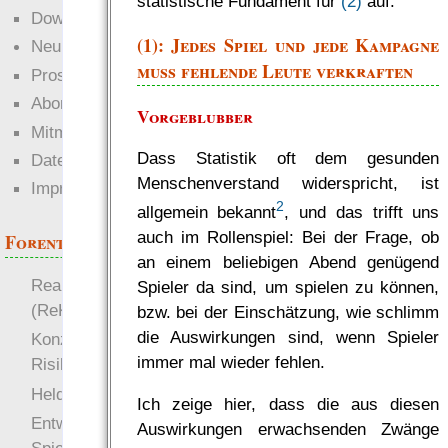
statistische Fundament für
(2)
auf.
Downloads
(1): Jedes Spiel und jede Kampagne
Neuigkeiten
muss fehlende Leute verkraften
Prosa
Abonnieren
Vorgeblubber
Mitmachen
Dass Statistik oft dem gesunden
Datenschutz
Menschenverstand widerspricht, ist
Impressum
2
allgemein bekannt
, und das trifft uns
auch im Rollenspiel: Bei der Frage, ob
Forenthemen
an einem beliebigen Abend genügend
Realistische Kämpfe
Spieler da sind, um spielen zu können,
(ReKa)
bzw. bei der Einschätzung, wie schlimm
die Auswirkungen sind, wenn Spieler
Konzept für Schwächen:
immer mal wieder fehlen.
Risiko
more
Heldendokument
Ich zeige hier, dass die aus diesen
Entwicklung von
Auswirkungen erwachsenden Zwänge