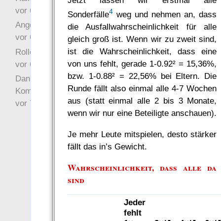
Jetzt lassen wir erstmal alle
vor 6 Jahre 10 Wochen
4
Sonderfälle
weg und nehmen an, dass
Angefragt
die Ausfallwahrscheinlichkeit für alle
vor 6 Jahre 10 Wochen
gleich groß ist. Wenn wir zu zweit sind,
ist die Wahrscheinlichkeit, dass eine
Rollenspielrunde
von uns fehlt, gerade 1-0.92² = 15,36%,
vor 6 Jahre 10 Wochen
bzw. 1-0.88² = 22,56% bei Eltern. Die
Danke für Deinen
Runde fällt also einmal alle 4-7 Wochen
Kommentar!
aus (statt einmal alle 2 bis 3 Monate,
vor 7 Jahre 22 Wochen
wenn wir nur eine Beteiligte anschauen).
Je mehr Leute mitspielen, desto stärker
fällt das in’s Gewicht.
Wahrscheinlichkeit, dass alle da
sind
Jeder
fehlt