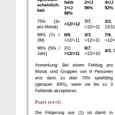
fehlt
2×/J
4×/J
scheinlich­
1×/J
96%
92%
keit
98%
75% (3x
7/7
,
3/3
,
>12/>12
pro Monat)
>12/>11
12/1
88% (7x /
6/6
,
3/3
,
7/6
,
2M)
>12/>11
>12/>11
>12/
96% (50x /
2/2,
8/7
,
4/3
, 
Jahr)
>12/>11
>12/>10
Anmerkung: Bei einem Fehltag pro
Monat sind Gruppen von 9 Personen
erst dann zu über 75% spielfähig
(genauer: 83%), wenn sie bis zu 3
Fehlende akzeptieren.
Fazit aus (1)
Die Folgerung aus (1) ist damit in