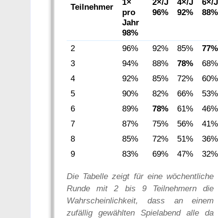
1×
2×/J
4×/J
6×/
Teilnehmer
pro
96%
92%
88
Jahr
98%
2
96%
92%
85%
77
3
94%
88%
78%
68
4
92%
85%
72%
60
5
90%
82%
66%
53
6
89%
78%
61%
46
7
87%
75%
56%
41
8
85%
72%
51%
36
9
83%
69%
47%
32
Die Tabelle zeigt für eine wöchentliche
Runde mit 2 bis 9 Teilnehmern die
Wahrscheinlichkeit, dass an einem
zufällig gewählten Spielabend alle da