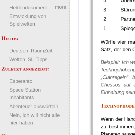
4
Unter
more
Heldendokument
3
Störu
Entwicklung von
2
Partne
Spielwelten
1
Spiege
Heute:
Würfle vier ma
Satz, der den C
Deutsch
RaumZeit
Welten
SL-Tipps
Beispiel: Ich w
Zuletzt angezeigt:
Technophobe
„Clanregeln“ 
Esperanto
Chessos auf 
Space Station
Einhaltung sein
Inhabitants
Technophobe
Abenteuer auswürfeln
Nein, ich will nicht alle
Wenn der Handl
hier haben
zu bestimmen
Planeten ausgew