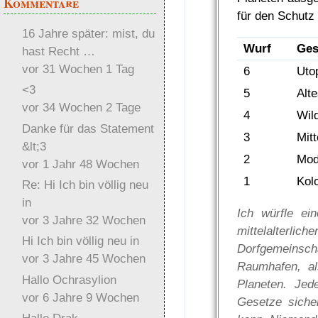
Kommentare
für den Schutz
16 Jahre später: mist, du
Wurf
Ges
hast Recht …
vor 31 Wochen 1 Tag
6
Uto
<3
5
Alt
vor 34 Wochen 2 Tage
4
Wil
Danke für das Statement
3
Mitt
&lt;3
2
Mod
vor 1 Jahr 48 Wochen
1
Kolo
Re: Hi Ich bin völlig neu
in
Ich würfle ei
vor 3 Jahre 32 Wochen
mittelalter
Hi Ich bin völlig neu in
Dorfgemeinsch
vor 3 Jahre 45 Wochen
Raumhafen, als
Hallo Ochrasylion
Planeten. Jed
vor 6 Jahre 9 Wochen
Gesetze siche