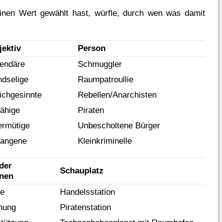
nen Wert gewählt hast, würfle, durch wen was damit
jektiv
Person
gendäre
Schmuggler
ndselige
Raumpatroullie
ichgesinnte
Rebellen/Anarchisten
fähige
Piraten
ermütige
Unbescholtene Bürger
fangene
Kleinkriminelle
der
Schauplatz
nen
e
Handelsstation
hung
Piratenstation