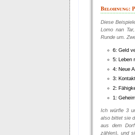
Belohnung: P
Diese Beispiel
Lomo nan Tar,
Runde um. Zwei 
6: Geld v
5: Leben 
4: Neue A
3: Kontak
2: Fähigk
1: Gehei
Ich würfle 3 
also bittet sie
aus dem Dorf 
zählen), und s