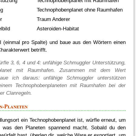
stützung
Technophobenplanet mit Raumhafen
ng
Technophobenplanet ohne Raumhafen
r
Traum Anderer
lbild
Asteroiden-Habitat
l (einmal pro Spalte) und baue aus den Wörtern einen
harakterwert betrifft.
ürfle 3, 6, 4 und 4: unfähige Schmuggler Unterstützung,
nplanet mit Raumhafen. Zusammen mit dem Wert
baue ich daraus: unfähige Schmuggler unterstützen
einem Technophobenplaneten mit Raumhafen bei der
er Clanregeln.
n-Planeten
ungsort ein Technophobenplanet ist, würfle erneut, um
, was den Planeten spannend macht. Sobald du den
ürfelt hast, überleg dir, welche Ware er exportiert, um