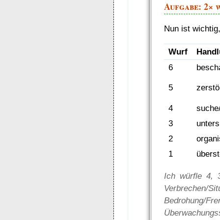
Aufgabe: 2× 
Nun ist wichtig
Wurf
Handl
6
bescha
5
zerstö
4
suche
3
unter
2
organi
1
übers
Ich würfle 4,
Verbrechen
Bedrohung/Fr
Überwachungss