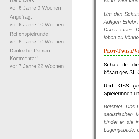
Hallo Drak
kann. Niemand 
vor 6 Jahre 9 Wochen
Um den Schutz
Angefragt
Adligen Erlebni
vor 6 Jahre 10 Wochen
Daten eines D
Rollenspielrunde
leben zu könne
vor 6 Jahre 10 Wochen
Plot-Twist/
Danke für Deinen
Kommentar!
Schau dir di
vor 7 Jahre 22 Wochen
bösartiges SL-
Und KISS (
k
Spielerinnen u
Beispiel: Das 
sadistischen 
bindet er sie 
Lügengebilde, 