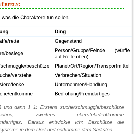
würfeln:
, was die Charaktere tun sollen.
ung
Ding
ffe/rette
Gegenstand
Person/Gruppe/Feinde (würfle
re/besiege
auf Rolle oben)
/schmuggle/beschütze
Planet/Ort/Region/Transportmittel
suche/verstehe
Verbrechen/Situation
siere/lenke
Unternehmen/Handlung
tehe/entkomme
Bedrohung/Fremdartiges
 3 und dann 1 1: Erstens suche/schmuggle/beschütze
/Situation, zweitens überstehe/entkomme
emdartiges. Daraus entwickle ich: Beschütze die
ysteme in dem Dorf und entkomme dem Sadisten.