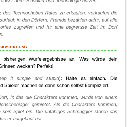
außer dem Verwalter darf Technologie nutzen.
 des Technophoben Rates zu erkaufen, verkaufen die
surlaub in den Dörfern: Fremde bezahlen dafür, auf alle
orfes zugreifen und für eine begrenzte Zeit im Dorf
n.
Verwicklung
e bisherigen Würfelergebnisse an. Was würde dein
Grinsen wecken? Perfekt!
eep it simple and stupid
): Halte es einfach. Die
nd Spieler machen es dann schon selbst kompliziert.
Dorf, in das die Charaktere kommen, wurde von einem
Menschenjäger gemietet. Als die Charaktere kommen,
in sein Spiel ein. Die unfähigen Schmuggler stören das
das er aufgebaut hat.