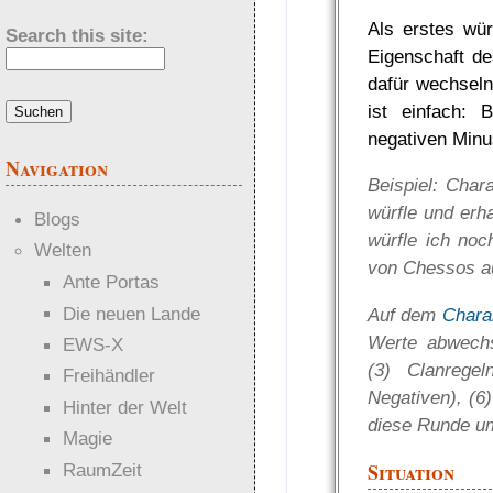
Als erstes wür
Search this site:
Eigenschaft de
dafür wechselnd
ist einfach: 
negativen Min
Navigation
Beispiel: Char
würfle und erh
Blogs
würfle ich noc
Welten
von Chessos a
Ante Portas
Die neuen Lande
Auf dem
Chara
Werte abwechse
EWS-X
(3) Clanregel
Freihändler
Negativen), (6)
Hinter der Welt
diese Runde um
Magie
Situation
RaumZeit