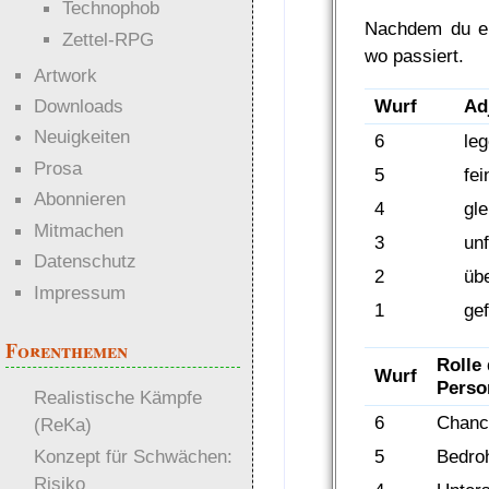
Technophob
Nachdem du ei
Zettel-RPG
wo passiert.
Artwork
Downloads
Wurf
Ad
Neuigkeiten
6
le
Prosa
5
fei
Abonnieren
4
gle
Mitmachen
3
un
Datenschutz
2
üb
Impressum
1
ge
Forenthemen
Rolle 
Wurf
Perso
Realistische Kämpfe
6
Chanc
(ReKa)
5
Bedro
Konzept für Schwächen:
Risiko