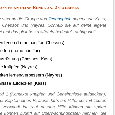
ass es an deine Runde an; 2× würfeln
e sind an die Gruppe von
Technophob
angepasst: Kass,
 Chessos und Nayres. Schreib sie auf deine eigene
mal das gleiche zu würfeln bedeutet „richtig viel“.
erdienen (Lomo nan Tar, Chessos)
retten (Lomo nan Tar)
usrüstung (Chessos, Kass)
te knüpfen (Nayres)
eiten lernen/verbessern (Nayres)
mnisse aufdecken (Kass)
und 1 (Kontakte knüpfen und Geheimnisse aufdecken),
 der Kapitän eines Piratenschiffs um Hilfe, der mit Leuten
verwandt ist (auf dessen Hilfe können sie später
ie können Zugriff auf Überwachungsdaten nehmen, die