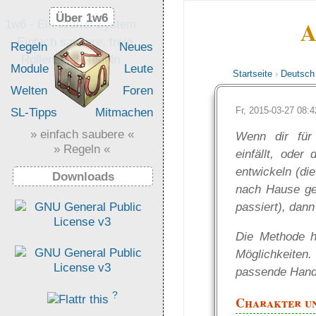
Über 1w6
Über 1w6
A
1w6 - Ein Würfel System
- Einfach saubere, freie
Regeln
Neues
Rollenspiel-Regeln
Module
Leute
Startseite
›
Deutsch
Welten
Foren
Fr, 2015-03-27 08
SL-Tipps
Mitmachen
» einfach saubere «
Wenn dir für
» Regeln «
einfällt, oder
entwickeln (di
Downloads
nach Hause ge
passiert), dan
Die Methode hi
Möglichkeiten.
passende Handl
?
Charakter u