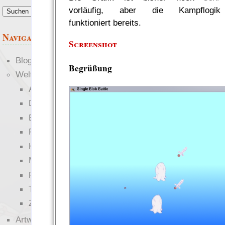
vorläufig, aber die Kampflogik
funktioniert bereits.
Navigation
Screenshot
Blogs
Begrüßung
Welten
Ante Portas
Die neuen Lande
EWS-X
Freihändler
Hinter der Welt
Magie
RaumZeit
Technophob
Zettel-RPG
Artwork