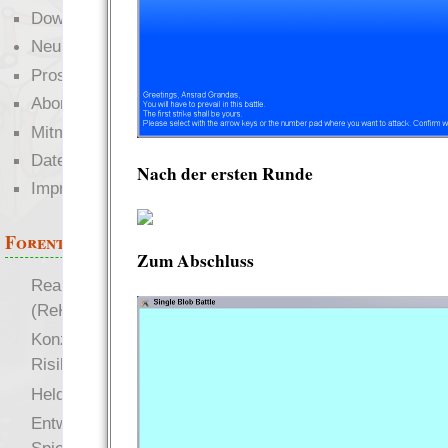
Downloads
Neuigkeiten
Prosa
Abonnieren
Mitmachen
Datenschutz
Nach der ersten Runde
Impressum
Forenthemen
Zum Abschluss
Realistische Kämpfe
(ReKa)
Konzept für Schwächen:
Risiko
more
Heldendokument
Entwicklung von