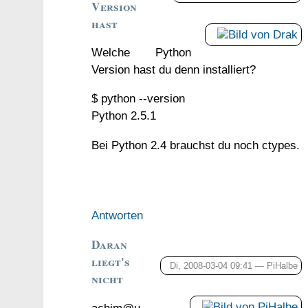
Version
hast
Welche Python
Version hast du denn installiert?
$ python --version
Python 2.5.1
Bei Python 2.4 brauchst du noch ctypes.
Antworten
Daran
liegt's
Di, 2008-03-04 09:41 —
PiHalbe
nicht
achim@u-