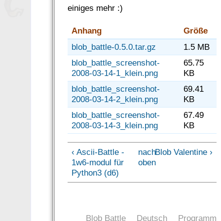
einiges mehr :)
Anhang
Größe
blob_battle-0.5.0.tar.gz
1.5 MB
blob_battle_screenshot-
65.75
2008-03-14-1_klein.png
KB
blob_battle_screenshot-
69.41
2008-03-14-2_klein.png
KB
blob_battle_screenshot-
67.49
2008-03-14-3_klein.png
KB
‹ Ascii-Battle -
nach
Blob Valentine ›
1w6-modul für
oben
Python3 (d6)
Blob Battle
Deutsch
Programm