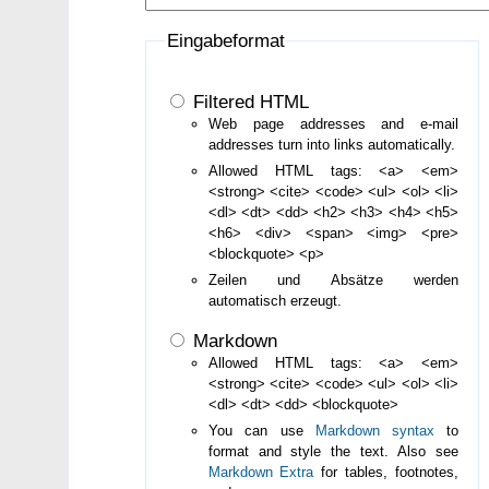
Eingabeformat
Filtered HTML
Web page addresses and e-mail
addresses turn into links automatically.
Allowed HTML tags: <a> <em>
<strong> <cite> <code> <ul> <ol> <li>
<dl> <dt> <dd> <h2> <h3> <h4> <h5>
<h6> <div> <span> <img> <pre>
<blockquote> <p>
Zeilen und Absätze werden
automatisch erzeugt.
Markdown
Allowed HTML tags: <a> <em>
<strong> <cite> <code> <ul> <ol> <li>
<dl> <dt> <dd> <blockquote>
You can use
Markdown syntax
to
format and style the text. Also see
Markdown Extra
for tables, footnotes,