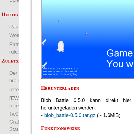
Spielwelten
Heute:
RaumZeit
Deutsch
Welten
Pirate Party Flyerbook
rules
Zuletzt angezeigt:
Der Gratisrollenspieltag
braucht Versand-Hilfe!
Herunterladen
Ideen für Zauber
[EWS-X] Magiesystem /
Blob Battle 0.5.0 kann direkt hier
Idee
heruntergeladen werden:
1w6 auf dem
-
blob_battle-0.5.0.tar.gz
(~ 1.6MiB)
Gratisrollenspieltag,
Funktionsweise
Status 2013-01-12