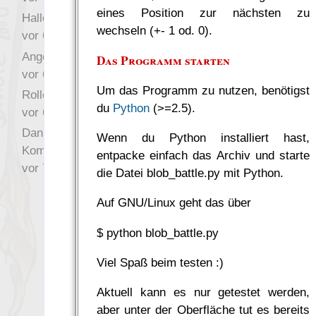
eines Position zur nächsten zu
Hallo Drak
wechseln (+- 1 od. 0).
vor 6 Jahre 10 Wochen
Angefragt
Das Programm starten
vor 6 Jahre 10 Wochen
Um das Programm zu nutzen, benötigst
Rollenspielrunde
du
Python
(>=2.5).
vor 6 Jahre 10 Wochen
Danke für Deinen
Wenn du Python installiert hast,
Kommentar!
entpacke einfach das Archiv und starte
vor 7 Jahre 22 Wochen
die Datei blob_battle.py mit Python.
Auf GNU/Linux geht das über
$ python blob_battle.py
Viel Spaß beim testen :)
Aktuell kann es nur getestet werden,
aber unter der Oberfläche tut es bereits