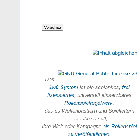
Das
1w6-System
ist ein schlankes,
frei
lizensiertes
, universell einsetz­bares
Rollen­spielregel­werk
,
das es Welten­bastlern und Spiel­leitern
erleichtern soll,
ihre Welt oder Kam­pagne
als Rollenspiel
zu ver­öffent­lichen
.