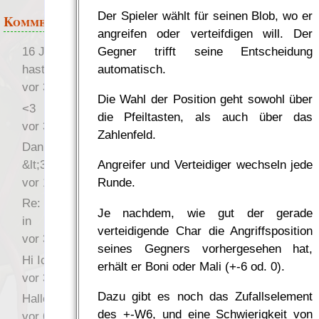
Der Spieler wählt für seinen Blob, wo er
Kommentare
angreifen oder verteifdigen will. Der
Gegner trifft seine Entscheidung
16 Jahre später: mist, du
automatisch.
hast Recht …
vor 31 Wochen 2 Tage
Die Wahl der Position geht sowohl über
<3
die Pfeiltasten, als auch über das
vor 34 Wochen 3 Tage
Zahlenfeld.
Danke für das Statement
&lt;3
Angreifer und Verteidiger wechseln jede
vor 1 Jahr 48 Wochen
Runde.
Re: Hi Ich bin völlig neu
Je nachdem, wie gut der gerade
in
verteidigende Char die Angriffsposition
vor 3 Jahre 33 Wochen
seines Gegners vorhergesehen hat,
Hi Ich bin völlig neu in
erhält er Boni oder Mali (+-6 od. 0).
vor 3 Jahre 45 Wochen
Dazu gibt es noch das Zufallselement
Hallo Ochrasylion
des +-W6, und eine Schwierigkeit von
vor 6 Jahre 9 Wochen