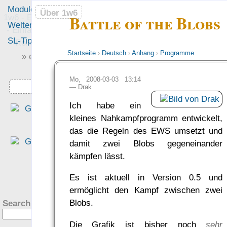
Module
Leute
Über 1w6
Über 1w6
Battle of the Blobs
1w6 - Ein Würfel System
Welten
Foren
- Einfach saubere, freie
SL-Tipps
Mitmachen
Rollenspiel-Regeln
Startseite
›
Deutsch
›
Anhang
›
Programme
» einfach saubere «
» Regeln «
Mo, 2008-03-03 13:14
Downloads
—
Drak
Ich habe ein
„Eine interessante Denk
kleines Nahkampfprogramm entwickelt,
richtung, die sich für mich al
das die Regeln des EWS umsetzt und
altem DSA Spieler fast scho
damit zwei Blobs gegeneinander
ungewohnt schlank anfühlt.“
kämpfen lässt.
— Philipp von Phönixbanner
was Leute sagen…
?
Es ist aktuell in Version 0.5 und
ermöglicht den Kampf zwischen zwei
Blobs.
Search this site:
Die Grafik ist bisher noch
sehr