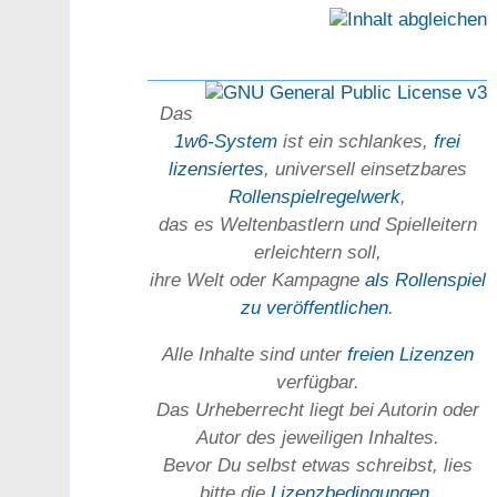
Das
1w6-System
ist ein schlankes,
frei
lizensiertes
, universell einsetz­bares
Rollen­spielregel­werk
,
das es Welten­bastlern und Spiel­leitern
erleichtern soll,
ihre Welt oder Kam­pagne
als Rollenspiel
zu ver­öffent­lichen
.
Alle Inhalte sind unter
freien Lizenzen
verfügbar.
Das Urheber­recht liegt bei Autorin oder
Autor des jeweiligen In­haltes.
Bevor Du selbst etwas schreibst, lies
bitte die
Lizenz­bedingungen
.