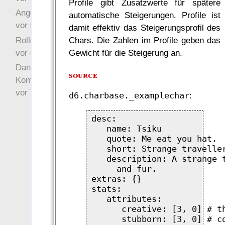
Profile gibt Zusatzwerte für spätere
Angefragt
automatische Steigerungen. Profile ist
vor 6 Jahre 10 Wochen
damit effektiv das Steigerungsprofil des
Rollenspielrunde
Chars. Die Zahlen im Profile geben das
vor 6 Jahre 10 Wochen
Gewicht für die Steigerung an.
Danke für Deinen
source
Kommentar!
vor 7 Jahre 22 Wochen
d6.charbase._examplechar
:
desc:

   name: Tsiku

   quote: Me eat you hat.

   short: Strange traveller
   description: A strange t
     and fur.

extras: {}

stats:

   attributes:

      creative: [3, 0] # th
      stubborn: [3, 0] # co