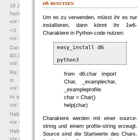
d6 benutzen
16 Jahre später: mist, du
hast Recht …
Um es zu verwenden, müsst ihr es nur
vor 31 Wochen 4 Tage
installieren, dann könnt ihr 1w6-
<3
Charaktere in Python-code nutzen:
vor 34 Wochen 6 Tage
easy_install d6

Danke für das Statement
&lt;3
vor 1 Jahr 48 Wochen
Re: Hi Ich bin völlig neu
from d6.char import
in
Char, _examplechar,
vor 3 Jahre 33 Wochen
_exampleprofile
Hi Ich bin völlig neu in
char = Char()
vor 3 Jahre 46 Wochen
help(char)
Hallo Ochrasylion
Charaktere werden mit einer source-
vor 6 Jahre 10 Wochen
string und einem profile-string erzeugt.
Hallo Drak
Source sind die Startwerte des Chars.
vor 6 Jahre 10 Wochen