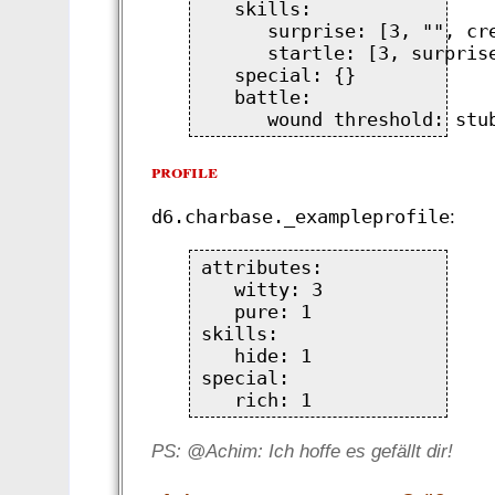
   skills:

      surprise: [3, "", cre
      startle: [3, surprise
   special: {}

   battle:

profile
d6.charbase._exampleprofile
:
attributes:

   witty: 3

   pure: 1

skills:

   hide: 1

special:

PS: @Achim: Ich hoffe es gefällt dir!