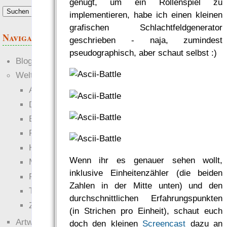
genügt, um ein Rollenspiel zu
implementieren, habe ich einen kleinen
grafischen Schlachtfeldgenerator
Navigation
geschrieben - naja, zumindest
pseudographisch, aber schaut selbst :)
Blogs
Welten
Ante Portas
Die neuen Lande
EWS-X
Freihändler
Hinter der Welt
Wenn ihr es genauer sehen wollt,
Magie
inklusive Einheitenzähler (die beiden
RaumZeit
Zahlen in der Mitte unten) und den
Technophob
durchschnittlichen Erfahrungspunkten
Zettel-RPG
(in Strichen pro Einheit), schaut euch
Artwork
doch den kleinen
Screencast
dazu an