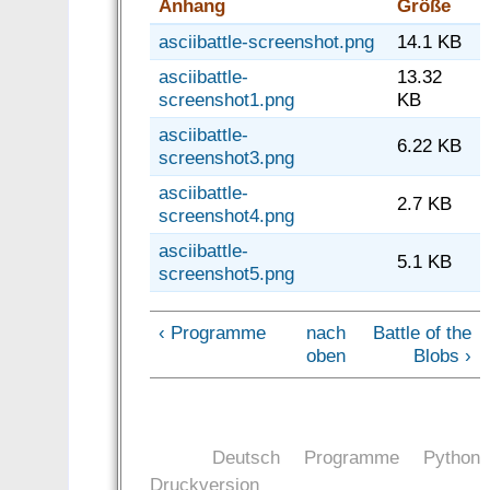
Anhang
Größe
asciibattle-screenshot.png
14.1 KB
asciibattle-
13.32
screenshot1.png
KB
asciibattle-
6.22 KB
screenshot3.png
asciibattle-
2.7 KB
screenshot4.png
asciibattle-
5.1 KB
screenshot5.png
‹ Programme
nach
Battle of the
oben
Blobs ›
Deutsch
Programme
Python
Druckversion