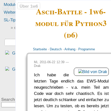
Module
Leute
Über 1w6
Über 1w6
Ascii-Battle - 1w6-
1w6 - Ein Würfel System
Welten
Foren
- Einfach saubere, freie
modul für Python3
SL-Tipps
Mitmachen
Rollenspiel-Regeln
» einfach saubere «
(d6)
» Regeln «
Downloads
Startseite
›
Deutsch
›
Anhang
›
Programme
„Eine interessante Denk
richtung, die sich für mich al
Mi, 2011-06-22 12:39 —
altem DSA Spieler fast scho
Drak
ungewohnt schlank anfühlt.“
Ich habe die
— Philipp von Phönixbanner
letzten Tage endlich das EWS-Modul
was Leute sagen…
?
neugeschrieben - v.a. mein Teil am
Code war doch sehr chaotisch. Es ist
Search this site:
jetzt deutlich schlanker und einfacher zu
lesen. Um zu testen, ob es bereits jetzt