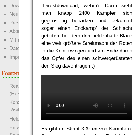
Downloads
(Direktdownload, webm). Darin sieht
man knapp 2400 Kämpfer sich
Neuigkeiten
gegenseitig beharken und bekommt
Prosa
sogar einen Endkampf der Schlacht
Abonnieren
geboten, bei dem drei heldenhafte Blaue
Mitmachen
eine weit größere Streitmacht der Roten
Datenschutz
in die Knie zwingen und am Ende durch
Impressum
das Opfer des einen schwergerüsteten
den Sieg davontragen :)
Forenthemen
Realistische Kämpfe
(ReKa)
Konzept für Schwächen:
Risiko
more
Heldendokument
Entwicklung von
Es gibt im Skript 3 Arten von Kämpfern: