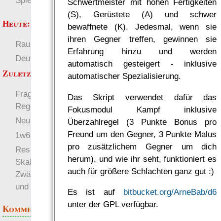
Spielwelten
Schwertmeister mit hohen Fertigkeiten
(S), Gerüstete (A) und schwer
Heute:
bewaffnete (K). Jedesmal, wenn sie
ihren Gegner treffen, gewinnen sie
RaumZeit
Welten
Erfahrung hinzu und werden
Deutsch
Regeln
automatisch gesteigert - inklusive
Zuletzt angezeigt:
automatischer Spezialisierung.
Fragen beim
Das Skript verwendet dafür das
Regelstudium
Fokusmodul Kampf inklusive
Neuigkeiten abonnieren
Überzahlregel (3 Punkte Bonus pro
Freund um den Gegner, 3 Punkte Malus
1w6-regeln 2.6 beta
pro zusätzlichem Gegner um dich
Resilienz und
herum), und wie ihr seht, funktioniert es
Skalierung: Statistische
auch für größere Schlachten ganz gut :)
Zwänge im Rollenspiel-
und Kampagnendesign
Es ist auf
bitbucket.org/ArneBab/d6
unter der GPL verfügbar.
Kommentare