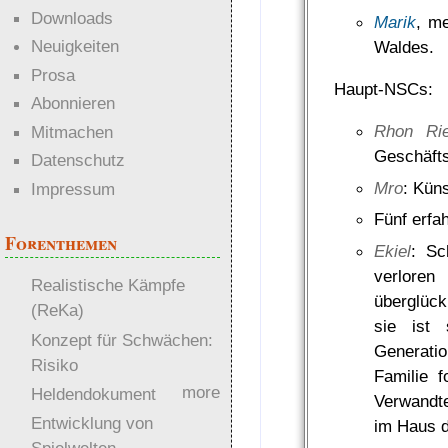
Downloads
Marik
, m
Neuigkeiten
Waldes.
Prosa
Haupt-NSCs:
Abonnieren
Rhon Rie
Mitmachen
Geschäfts
Datenschutz
Mro
: Kün
Impressum
Fünf erfa
Forenthemen
Ekiel
: Sc
verloren
Realistische Kämpfe
überglück
(ReKa)
sie ist
Konzept für Schwächen:
Generati
Risiko
Familie f
more
Heldendokument
Verwandte
Entwicklung von
im Haus d