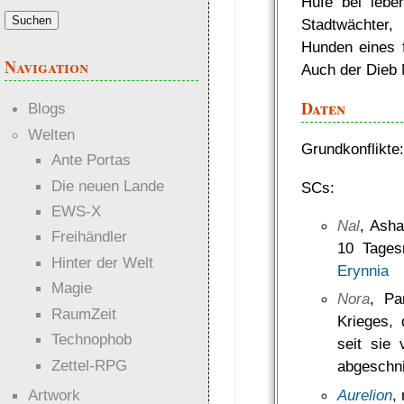
Hufe bei lebe
Stadtwächter,
Hunden eines f
Navigation
Auch der Dieb N
Daten
Blogs
Welten
Grundkonflikte
Ante Portas
Die neuen Lande
SCs:
EWS-X
Nal
, Asha
Freihändler
10 Tages
Hinter der Welt
Erynnia
Magie
Nora
, Pa
RaumZeit
Krieges, 
Technophob
seit sie
Zettel-RPG
abgeschni
Artwork
Aurelion
,