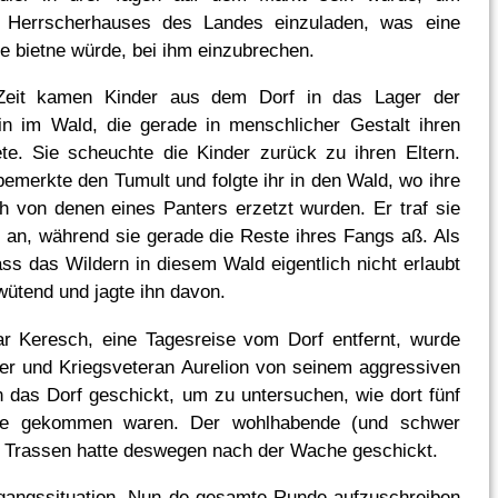
s Herrscherhauses des Landes einzuladen, was eine
e bietne würde, bei ihm einzubrechen.
 Zeit kamen Kinder aus dem Dorf in das Lager der
in im Wald, die gerade in menschlicher Gestalt ihren
e. Sie scheuchte die Kinder zurück zu ihren Eltern.
bemerkte den Tumult und folgte ihr in den Wald, wo ihre
ch von denen eines Panters erzetzt wurden. Er traf sie
 an, während sie gerade die Reste ihres Fangs aß. Als
ass das Wildern in diesem Wald eigentlich nicht erlaubt
wütend und jagte ihn davon.
ar Keresch, eine Tagesreise vom Dorf entfernt, wurde
er und Kriegsveteran Aurelion von seinem aggressiven
n das Dorf geschickt, um zu untersuchen, wie dort fünf
e gekommen waren. Der wohlhabende (und schwer
r Trassen hatte deswegen nach der Wache geschickt.
gangssituation. Nun de gesamte Runde aufzuschreiben