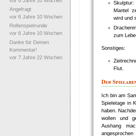
vor 6 Jahre 10 Wochen
Skulptur:
Angefragt
Mantel ze
vor 6 Jahre 10 Wochen
wird und 
Rollenspielrunde
Drachenm
vor 6 Jahre 10 Wochen
zum Lebe
Danke für Deinen
Sonstiges:
Kommentar!
vor 7 Jahre 22 Wochen
Zeitrechn
Flut.
Der Spielabe
Ich bin am Sa
Spieletage in 
haben. Nachdem
wollen und g
Aushang mach
angesprochen u