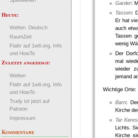
Spielwelten
Garder
: 
Tassen
: 
Heute:
Er hat vi
Welten
Deutsch
auch etwa
Tassen ge
RaumZeit
wenig Wä
Flattr auf 1w6.org, Info
Der Dorf
und HowTo
mal wiede
Zuletzt angezeigt:
wieder z
Welten
jemand an
Flattr auf 1w6.org, Info
Wichtige Orte:
und HowTo
Trudy ist jetzt auf
Barn
: De
Patreon
Kirche des
Impressum
Tar Kere
Lichts. S
Kommentare
Kirche s