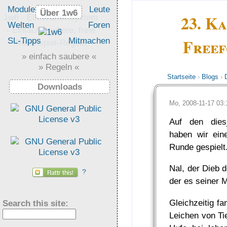
Module
Leute
Über 1w6
Über 1w6
23. K
1w6 - Ein Würfel System
Welten
Foren
- Einfach saubere, freie
Freef
SL-Tipps
Mitmachen
Rollenspiel-Regeln
» einfach saubere «
» Regeln «
Startseite
›
Blogs
›
Downloads
Mo, 2008-11-17 03
Auf den dies
haben wir ein
Runde gespielt
Nal, der Dieb 
?
der es seiner 
Gleichzeitig f
Search this site:
Leichen von Ti