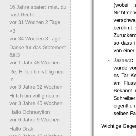
(wobei 
16 Jahre später: mist, du
Nichtmen
hast Recht …
verschwan
vor 31 Wochen 2 Tage
berühmt 
<3
Zurückero
vor 34 Wochen 3 Tage
so dass 
Danke für das Statement
von einer
&lt;3
Jassers
:
vor 1 Jahr 48 Wochen
wurde vo
Re: Hi Ich bin völlig neu
es Tar Ke
in
am Fluss
vor 3 Jahre 32 Wochen
Bekannt i
Hi Ich bin völlig neu in
Schreibe
vor 3 Jahre 45 Wochen
eigentlic
Hallo Ochrasylion
selben Fa
vor 6 Jahre 9 Wochen
Wichtige Gege
Hallo Drak