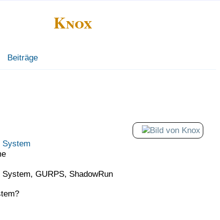
Knox
Beiträge
l System
me
el System, GURPS, ShadowRun
stem?