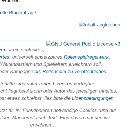
3 Wochen
elle Blogeinträge
em
ist ein schlankes,
ertes
, universell einsetz­bares
Rollen­spielregel­werk
,
Welten­bastlern und Spiel­leitern erleichtern soll,
 oder Kam­pagne
als Rollenspiel zu ver­öffent­lichen
.
 Inhalte sind unter
freien Lizenzen
verfügbar.
ht liegt bei Autorin oder Autor des jeweiligen In­haltes.
st etwas schreibst, lies bitte die
Lizenz­bedingungen
.
utzt für ihr Funktionieren notwendige Cookies (und nur
Bilder. Manchmal auch Text. Eins davon müssen wir
erwähnen…