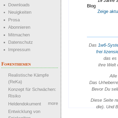
19 Jahre 
Downloads
Blog
Zeige aktu
Neuigkeiten
Prosa
Abonnieren
Mitmachen
Datenschutz
Das
1w6-Syst
Impressum
frei lizensi
das es 
Forenthemen
ihre Welt
Realistische Kämpfe
Alle
(ReKa)
Das Urheber­rec
Bevor Du selb
Konzept für Schwächen:
Risiko
Diese Seite n
more
Heldendokument
die). Und 
Entwicklung von