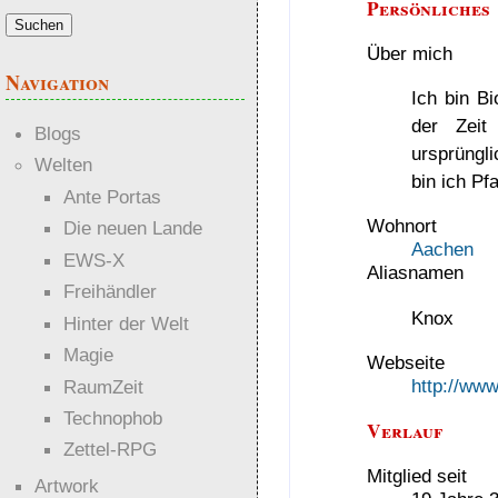
Persönliches
Über mich
Navigation
Ich bin B
der Zeit
Blogs
ursprüngl
Welten
bin ich Pf
Ante Portas
Wohnort
Die neuen Lande
Aachen
EWS-X
Aliasnamen
Freihändler
Knox
Hinter der Welt
Magie
Webseite
http://ww
RaumZeit
Technophob
Verlauf
Zettel-RPG
Mitglied seit
Artwork