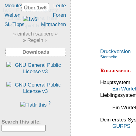
Module
Leute
Über 1w6
Über 1w6
1w6 - Ein Würfel System
Welten
Foren
- Einfach saubere, freie
SL-Tipps
Mitmachen
Rollenspiel-Regeln
» einfach saubere «
Anzeigen
» Regeln «
Druckversion
Downloads
Startseite
Rollenspiel
Hauptsystem
Ein Würfe
Lieblingssyste
?
Ein Würf
Dein erstes Sy
Search this site:
GURPS