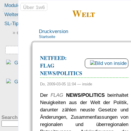
Module
Leute
Über 1w6
Über 1w6
Welt
1w6 - Ein Würfel System
Welten
Foren
- Einfach saubere, freie
SL-Tipps
Mitmachen
Rollenspiel-Regeln
Druckversion
» einfach saubere «
Startseite
» Regeln «
Downloads
NETFEED:
„Das EWS ist ein rundu
FLAG
gelun­ge­nes Sys­tem, wenn e
NEWS/POLITICS
darum geht, mit ein­fa­che
Regeln eine Rol­len­spiel­rund
Do, 2009-03-05 11:04 —
inside
aus dem Boden zu stamp­fen.
Der
FLAG
NEWS/POLITICS
beinhaltet
— Tim Charzinski in de
?
Neuigkeiten aus der Welt der Politik,
Rezension bei den Teil­zeit
darunter zählen neuste Gesetze und
helden
Änderungen, Zusammenfassungen von
Search this site:
was Leute sagen…
regionalen und überregionalen