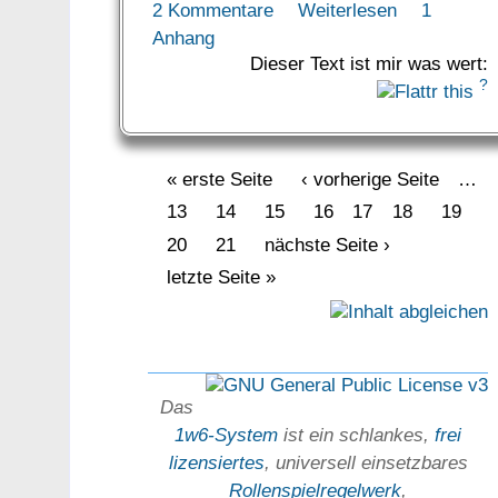
2 Kommentare
Weiterlesen
1
Anhang
Dieser Text ist mir was wert:
?
« erste Seite
‹ vorherige Seite
…
13
14
15
16
17
18
19
20
21
nächste Seite ›
letzte Seite »
Das
1w6-System
ist ein schlankes,
frei
lizensiertes
, universell einsetz­bares
Rollen­spielregel­werk
,