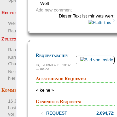
Spielwelten
Welt
Add new comment
Heute:
Dieser Text ist mir was wert:
?
Welten
Deutsch
RaumZeit
SL-Tipps
Zuletzt angezeigt:
RaumZeit
Deutsch
Requestarchiv
Karneval: Interessante
Charaktere erschaffen
Di, 2009-03-03 19:32
—
inside
Nein, ich will nicht alle
Ausstehende Requests:
hier haben
Kommentare
< keine >
Gesendete Requests:
16 Jahre später: mist, du
hast Recht …
REQUEST 2.894,72:
vor 31 Wochen 4 Tage