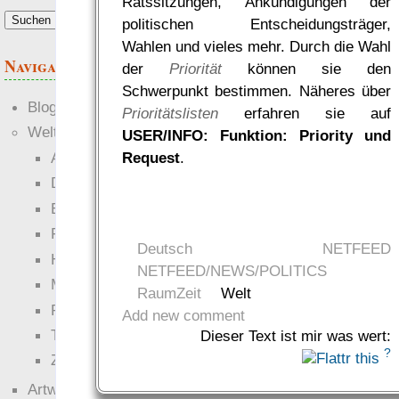
Ratssitzungen, Ankündigungen der
politischen Entscheidungsträger,
Wahlen und vieles mehr. Durch die Wahl
Navigation
der
Priorität
können sie den
Schwerpunkt bestimmen. Näheres über
Blogs
Prioritätslisten
erfahren sie auf
Welten
USER/INFO: Funktion: Priority und
Request
.
Ante Portas
Die neuen Lande
EWS-X
Freihändler
Deutsch
NETFEED
Hinter der Welt
NETFEED/NEWS/POLITICS
Magie
RaumZeit
Welt
RaumZeit
Add new comment
Technophob
Dieser Text ist mir was wert:
?
Zettel-RPG
Artwork