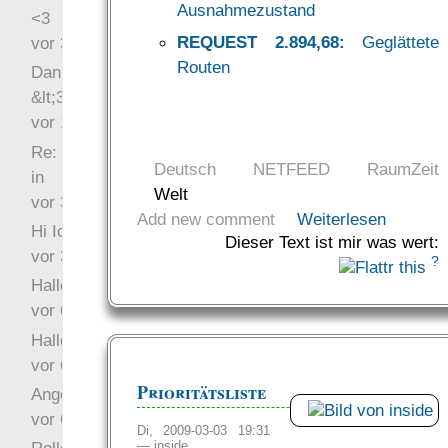
Ausnahmezustand
<3
REQUEST 2.894,68:
Geglättete
vor 34 Wochen 5 Tage
Routen
Danke für das Statement
&lt;3
vor 1 Jahr 48 Wochen
Re: Hi Ich bin völlig neu
Deutsch
NETFEED
RaumZeit
in
Welt
vor 3 Jahre 33 Wochen
Add new comment
Weiterlesen
Hi Ich bin völlig neu in
Dieser Text ist mir was wert:
vor 3 Jahre 46 Wochen
?
Hallo Ochrasylion
vor 6 Jahre 10 Wochen
Hallo Drak
vor 6 Jahre 10 Wochen
Prioritätsliste
Angefragt
vor 6 Jahre 10 Wochen
Di, 2009-03-03 19:31
—
inside