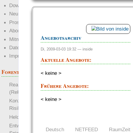
Downloads
Neuigkeiten
Prosa
Abonnieren
Angebotsarchiv
Mitmachen
Datenschutz
Di, 2009-03-03 19:32 —
inside
Impressum
Aktuelle Angebote:
Forenthemen
< keine >
Realistische Kämpfe
Frühere Angebote:
(ReKa)
< keine >
Konzept für Schwächen:
Risiko
more
Heldendokument
Entwicklung von
Deutsch
NETFEED
RaumZeit