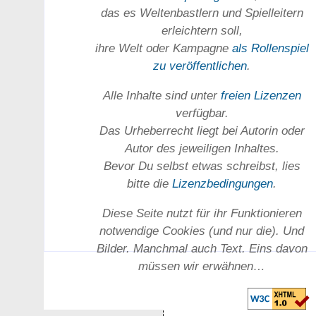
das es Welten­bastlern und Spiel­leitern
erleichtern soll,
ihre Welt oder Kam­pagne
als Rollenspiel
zu ver­öffent­lichen
.
Alle Inhalte sind unter
freien Lizenzen
verfügbar.
Das Urheber­recht liegt bei Autorin oder
Autor des jeweiligen In­haltes.
Bevor Du selbst etwas schreibst, lies
bitte die
Lizenz­bedingungen
.
Diese Seite nutzt für ihr Funktionieren
notwendige Cookies (und nur die). Und
Bilder. Manchmal auch Text. Eins davon
müssen wir erwähnen…