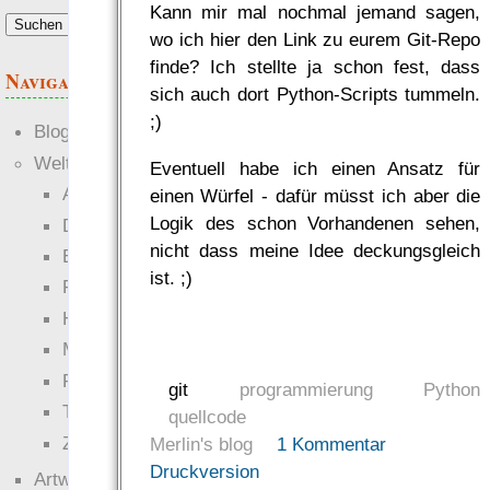
Kann mir mal nochmal jemand sagen,
wo ich hier den Link zu eurem Git-Repo
finde? Ich stellte ja schon fest, dass
Navigation
sich auch dort Python-Scripts tummeln.
;)
Blogs
Welten
Eventuell habe ich einen Ansatz für
Ante Portas
einen Würfel - dafür müsst ich aber die
Logik des schon Vorhandenen sehen,
Die neuen Lande
nicht dass meine Idee deckungsgleich
EWS-X
ist. ;)
Freihändler
Hinter der Welt
Magie
RaumZeit
git
programmierung
Python
Technophob
quellcode
Zettel-RPG
Merlin's blog
1 Kommentar
Druckversion
Artwork