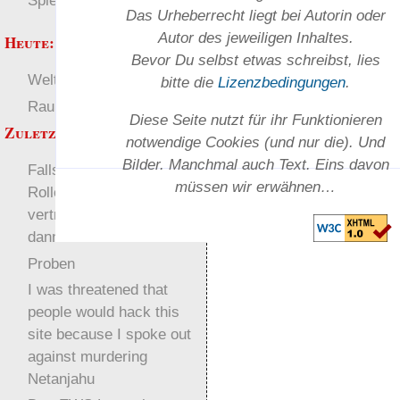
Spielwelten
Das Urheber­recht liegt bei Autorin oder
Autor des jeweiligen In­haltes.
Heute:
Bevor Du selbst etwas schreibst, lies
Welten
Deutsch
bitte die
Lizenz­bedingungen
.
RaumZeit
±W6 (Würfel)
Diese Seite nutzt für ihr Funktionieren
Zuletzt angezeigt:
notwendige Cookies (und nur die). Und
Bilder. Manchmal auch Text. Eins davon
Falls du mit
müssen wir erwähnen…
Rollenspieltheorie
vertraut bist: was bist du
dann am ehesten?
Proben
I was threatened that
people would hack this
site because I spoke out
against murdering
Netanjahu