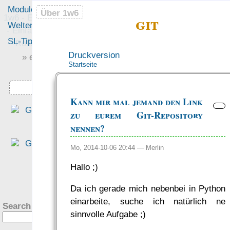
Module
Leute
Über 1w6
Über 1w6
git
1w6 - Ein Würfel System
Welten
Foren
- Einfach saubere, freie
SL-Tipps
Mitmachen
Rollenspiel-Regeln
Druckversion
» einfach saubere «
Startseite
» Regeln «
Downloads
Kann mir mal jemand den Link
„Durch das fixe Regelsyste
zu eurem Git-Repository
haben wir nur sehr wenig Zei
nennen?
auf Regelebene verbracht un
hatten mehr Muße, auf da
Mo, 2014-10-06 20:44 —
Merlin
Setting einzugehen.“
Hallo ;)
— PiHalbe: Mutant — Under
?
gångens Arvta­gare
Da ich gerade mich nebenbei in Python
was Leute sagen…
einarbeite, suche ich natürlich ne
Search this site:
sinnvolle Aufgabe ;)