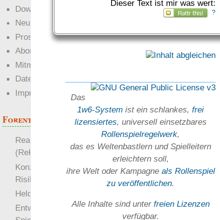
Dieser Text ist mir was wert:
Downloads
?
Neuigkeiten
Prosa
Abonnieren
Mitmachen
Datenschutz
Impressum
Das
1w6-System
ist ein schlankes,
frei
Forenthemen
lizensiertes
, universell einsetz­bares
Rollen­spielregel­werk
,
Realistische Kämpfe
das es Welten­bastlern und Spiel­leitern
(ReKa)
erleichtern soll,
Konzept für Schwächen:
ihre Welt oder Kam­pagne
als Rollenspiel
Risiko
zu ver­öffent­lichen
.
more
Heldendokument
Alle Inhalte sind unter
freien Lizenzen
Entwicklung von
verfügbar.