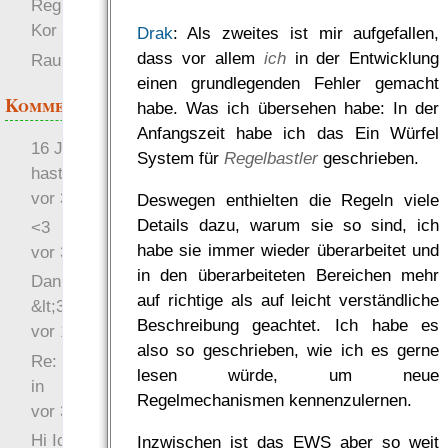
Region erklärt Hand von
Kor den Krieg
Drak
: Als zweites ist mir aufgefallen,
dass vor allem
ich
in der Entwicklung
RaumZeit
einen grundlegenden Fehler gemacht
Kommentare
habe. Was ich übersehen habe: In der
Anfangszeit habe ich das Ein Würfel
16 Jahre später: mist, du
System für
Regelbastler
geschrieben.
hast Recht …
vor 31 Wochen 2 Tage
Deswegen enthielten die Regeln viele
Details dazu, warum sie so sind, ich
<3
habe sie immer wieder überarbeitet und
vor 34 Wochen 3 Tage
in den überarbeiteten Bereichen mehr
Danke für das Statement
auf richtige als auf leicht verständliche
&lt;3
Beschreibung geachtet. Ich habe es
vor 1 Jahr 48 Wochen
also so geschrieben, wie ich es gerne
Re: Hi Ich bin völlig neu
lesen würde, um neue
in
Regelmechanismen kennenzulernen.
vor 3 Jahre 32 Wochen
Hi Ich bin völlig neu in
Inzwischen ist das EWS aber so weit