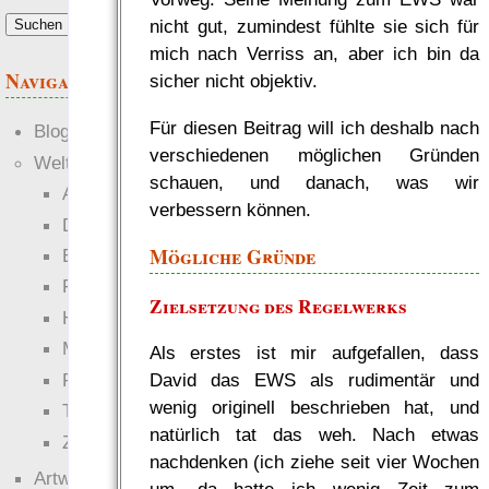
nicht gut, zumindest fühlte sie sich für
mich nach Verriss an, aber ich bin da
Navigation
sicher nicht objektiv.
Für diesen Beitrag will ich deshalb nach
Blogs
verschiedenen möglichen Gründen
Welten
schauen, und danach, was wir
Ante Portas
verbessern können.
Die neuen Lande
Mögliche Gründe
EWS-X
Freihändler
Zielsetzung des Regelwerks
Hinter der Welt
Magie
Als erstes ist mir aufgefallen, dass
David das EWS als rudimentär und
RaumZeit
wenig originell beschrieben hat, und
Technophob
natürlich tat das weh. Nach etwas
Zettel-RPG
nachdenken (ich ziehe seit vier Wochen
Artwork
um, da hatte ich wenig Zeit zum