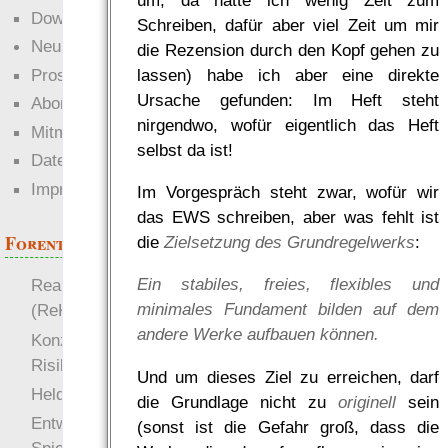
Downloads
Schreiben, dafür aber viel Zeit um mir
Neuigkeiten
die Rezension durch den Kopf gehen zu
lassen) habe ich aber eine direkte
Prosa
Ursache gefunden: Im Heft steht
Abonnieren
nirgendwo, wofür eigentlich das Heft
Mitmachen
selbst da ist!
Datenschutz
Impressum
Im Vorgespräch steht zwar, wofür wir
das EWS schreiben, aber was fehlt ist
Forenthemen
die
Zielsetzung des Grundregelwerks
:
Ein stabiles, freies, flexibles und
Realistische Kämpfe
minimales Fundament bilden auf dem
(ReKa)
andere Werke aufbauen können.
Konzept für Schwächen:
Risiko
Und um dieses Ziel zu erreichen, darf
more
Heldendokument
die Grundlage nicht zu
originell
sein
Entwicklung von
(sonst ist die Gefahr groß, dass die