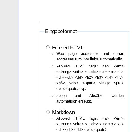
Eingabeformat
Filtered HTML
Web page addresses and e-mail
addresses turn into links automatically.
Allowed HTML tags: <a> <em>
<strong> <cite> <code> <ul> <ol> <li>
<dl> <dt> <dd> <h2> <h3> <h4> <h5>
<h6> <div> <span> <img> <pre>
<blockquote> <p>
Zeilen und Absätze werden
automatisch erzeugt.
Markdown
Allowed HTML tags: <a> <em>
<strong> <cite> <code> <ul> <ol> <li>
<dl> <dt> <dd> <blockquote>