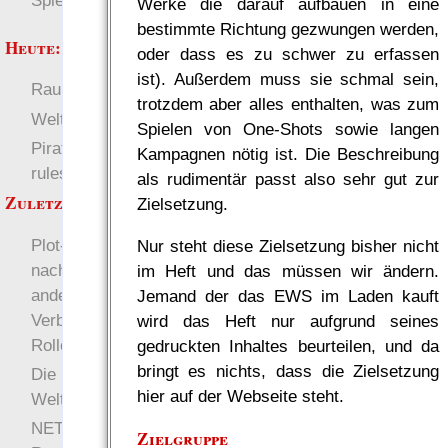
Spielwelten
Werke die darauf aufbauen in eine
bestimmte Richtung gezwungen werden,
Heute:
oder dass es zu schwer zu erfassen
ist). Außerdem muss sie schmal sein,
RaumZeit
Deutsch
trotzdem aber alles enthalten, was zum
Welten
Spielen von One-Shots sowie langen
Pirate Party Flyerbook
Kampagnen nötig ist. Die Beschreibung
rules
als rudimentär passt also sehr gut zur
Zuletzt angezeigt:
Zielsetzung.
Plot-Punkte-Kampagnen,
Nur steht diese Zielsetzung bisher nicht
nachhaltige Welten und
im Heft und das müssen wir ändern.
andere Wege zur
Jemand der das EWS im Laden kauft
Verbreitung von
wird das Heft nur aufgrund seines
Rollenspielen
gedruckten Inhaltes beurteilen, und da
bringt es nichts, dass die Zielsetzung
Die Stadt zwischen den
hier auf der Webseite steht.
Welten
NETFEED 2.894,75: Ta-
Zielgruppe