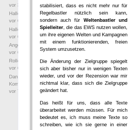
vor 3 Jahre 45 Wochen
stabilisiert, dass es nicht mehr nur für
Regelbastler nützlich sein kann,
Hallo Ochrasylion
sondern auch für
Weltenbastler und
vor 6 Jahre 9 Wochen
Spielleiter
, die das EWS nutzen wollen,
Hallo Drak
um ihre eigenen Welten und Kampagnen
vor 6 Jahre 10 Wochen
mit einem funktionierenden, freien
Angefragt
System umzusetzen.
vor 6 Jahre 10 Wochen
Rollenspielrunde
Die Änderung der Zielgruppe spiegelt
vor 6 Jahre 10 Wochen
sich aber bisher nur in wenigen Texten
wieder, und vor der Rezension war mir
Danke für Deinen
nichtmal klar, dass sich die Zielgruppe
Kommentar!
geändert hat.
vor 7 Jahre 22 Wochen
Das heißt für uns, dass alle Texte
überarbeitet werden müssen. Für mich
bedeutet es, ich muss meine Texte so
schreiben, wie ich sie gerne in einer