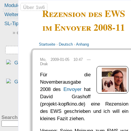
Module
Leute
Über 1w6
Über 1w6
Rezension des EWS
1w6 - Ein Würfel System
Welten
Foren
- Einfach saubere, freie
im Envoyer 2008-11
SL-Tipps
Mitmachen
Rollenspiel-Regeln
» einfach saubere «
» Regeln «
Startseite
›
Deutsch
›
Anhang
Downloads
Mo, 2009-01-05 10:47 —
„Eine interessante Denk
Drak
richtung, die sich für mich al
Für die
altem DSA Spieler fast scho
Novemberausgabe
ungewohnt schlank anfühlt.“
2008 des
Envoyer
hat
— Philipp von Phönixbanner
David Grashoff
was Leute sagen…
?
(projekt-kopfkino.de) eine Rezension
des EWS geschrieben und ich will ein
Search this site:
kleines Fazit ziehen.
Vorweg: Seine Meinung zum EWS war