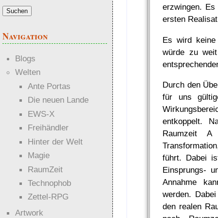
erzwingen. Es 
ersten Realisat
Navigation
Es wird keine
würde zu weit
Blogs
entsprechenden
Welten
Durch den Über
Ante Portas
für uns gülti
Die neuen Lande
Wirkungsberei
EWS-X
entkoppelt. 
Freihändler
Raumzeit A 
Hinter der Welt
Transformatio
Magie
führt. Dabei i
RaumZeit
Einsprungs- u
Annahme kann
Technophob
werden. Dabei 
Zettel-RPG
den realen Rau
Artwork