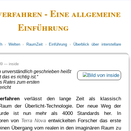
erfahren - Eine allgemeine
Einführung
ch
›
Welten
›
RaumZeit
›
Einführung
›
Überblick über interstellare
:39 —
inside
n unverständlich geschrieben heißt
das es richtig ist.“
s Rates zum ersten
richt
erfahren
verlässt den lange Zeit als klassisch
Raum der Überlicht-Technologie. Der neue Weg der
wurde ist nun mehr als 4000 Standards her. In
boren von
Terra Nova
entwickelten Forscher das erste
einen Übergang vom realen in den imaginären Raum zu