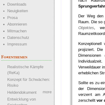
nach Raum
Downloads
Sprungverfah
Neuigkeiten
Der Weg den 
Prosa
Raum. Die so 
Abonnieren
Objektes
, we
Mitmachen
Raumzeitkoordi
Datenschutz
Konzeptionell
Impressum
projiziert. Die
Dimensionen 
Forenthemen
Individualze
Realistische Kämpfe
Verweildauer i
(ReKa)
erheblichen St
Konzept für Schwächen:
Sollte es zu e
Risiko
der Dimensio
more
Heldendokument
verzerrt am A
Entwicklung von
zerschellt
vor