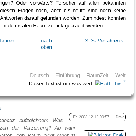
ingen? Oder vorwärts? Forscher auf allen bekannten
diesen Fragen nach, aber bis heute sind noch keine
 Antworten darauf gefunden worden. Zumindest konnten
er in den realen Raum zurück gebracht werden.
rfahren
nach
SLS- Verfahren ›
oben
Deutsch
Einführung
RaumZeit
Welt
?
Dieser Text ist mir was wert:
e
Fr, 2008-12-12 00:57 —
Drak
dnotiz aufzeichnen: Was
nzen der Verzerrung? Ab wann
warten, den Raum nicht mehr zu