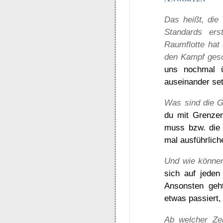
Das heißt, die
Standards ers
Raumflotte hat
den Kampf gesc
uns nochmal ü
auseinander se
Was sind die G
du mit Grenzen
muss bzw. die
mal ausführlich
Und wie können
sich auf jeden
Ansonsten geh
etwas passiert
Ab welcher Ze