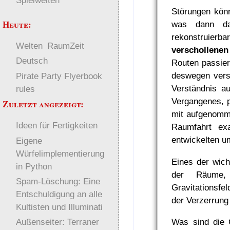
Spielwelten
Störungen könn
Heute:
was dann da
rekonstruier
Welten
RaumZeit
verschollenen
Deutsch
Routen passier
deswegen vers
Pirate Party Flyerbook
Verständnis au
rules
Vergangenes, p
Zuletzt angezeigt:
mit aufgenomm
Ideen für Fertigkeiten
Raumfahrt exa
entwickelten u
Eigene
Würfelimplementierung
Eines der wich
in Python
der Räume,
Spam-Löschung: Eine
Gravitationsfe
Entschuldigung an alle
der Verzerrung
Kultisten und Illuminati
Was sind die 
Außenseiter: Terraner