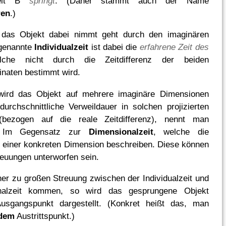
zeit B
springt
. (Daher stammt auch der Name
ren
.)
das Objekt dabei nimmt geht durch den imaginären
genannte
Individualzeit
ist dabei die
erfahrene Zeit des
lche nicht durch die Zeitdifferenz der beiden
naten bestimmt wird.
 wird das Objekt auf mehrere imaginäre Dimensionen
 durchschnittliche Verweildauer in solchen projizierten
(bezogen auf die reale Zeitdifferenz), nennt man
it. Im Gegensatz zur
Dimensionalzeit
, welche die
n einer konkreten Dimension beschreiben. Diese können
reuungen unterworfen sein.
iner zu großen Streuung zwischen der Individualzeit und
nalzeit kommen, so wird das gesprungene Objekt
usgangspunkt dargestellt. (Konkret heißt das, man
 dem
Austrittspunkt.)