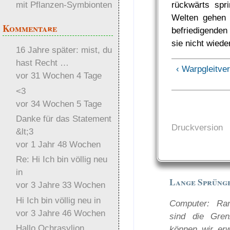
rückwärts spr
mit Pflanzen-Symbionten
Welten gehen 
Kommentare
befriedigenden
sie nicht wied
16 Jahre später: mist, du
hast Recht …
‹ Warpgleitve
vor 31 Wochen 4 Tage
<3
vor 34 Wochen 5 Tage
Danke für das Statement
Druckversion
&lt;3
vor 1 Jahr 48 Wochen
Re: Hi Ich bin völlig neu
in
Lange Sprüng
vor 3 Jahre 33 Wochen
Hi Ich bin völlig neu in
Computer: Ran
vor 3 Jahre 46 Wochen
sind die Gre
Hallo Ochrasylion
können wir er