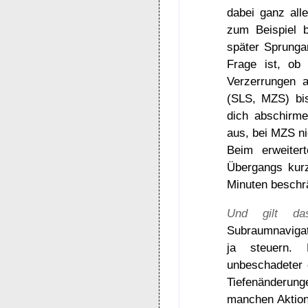
dabei ganz all
zum Beispiel b
später Sprunga
Frage ist, ob 
Verzerrungen a
(SLS, MZS) bis
dich abschirme
aus, bei MZS n
Beim erweiter
Übergangs kurz
Minuten beschr
Und gilt d
Subraumnaviga
ja steuern. 
unbeschadeter 
Tiefenänderun
manchen Aktion