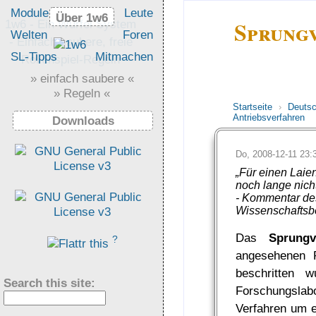
Module
Leute
Über 1w6
Über 1w6
Sprungv
1w6 - Ein Würfel System
Welten
Foren
- Einfach saubere, freie
SL-Tipps
Mitmachen
Rollenspiel-Regeln
» einfach saubere «
» Regeln «
Startseite
›
Deuts
Antriebsverfahren
Downloads
Do, 2008-12-11 23
„Für einen Laie
noch lange nicht 
- Kommentar de
Wissenschaftsbe
Das
Sprungv
?
angesehenen 
beschritten 
Search this site:
Forschungsla
Verfahren um 