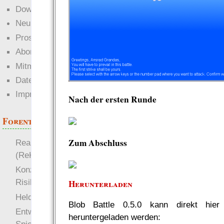
Downloads
Neuigkeiten
Prosa
Abonnieren
Mitmachen
Datenschutz
Impressum
Nach der ersten Runde
Forenthemen
Zum Abschluss
Realistische Kämpfe
(ReKa)
Konzept für Schwächen:
Risiko
Herunterladen
more
Heldendokument
Blob Battle 0.5.0 kann direkt hier
Entwicklung von
heruntergeladen werden: