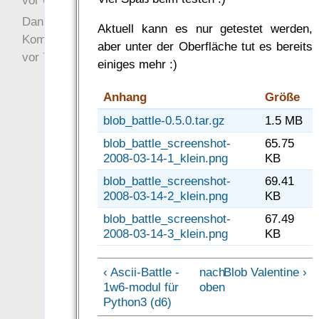
vor 6 Jahre 10 Wochen
Danke für Deinen
Aktuell kann es nur getestet werden,
Kommentar!
aber unter der Oberfläche tut es bereits
vor 7 Jahre 22 Wochen
einiges mehr :)
Anhang
Größe
blob_battle-0.5.0.tar.gz
1.5 MB
blob_battle_screenshot-
65.75
2008-03-14-1_klein.png
KB
blob_battle_screenshot-
69.41
2008-03-14-2_klein.png
KB
blob_battle_screenshot-
67.49
2008-03-14-3_klein.png
KB
‹ Ascii-Battle -
nach
Blob Valentine ›
1w6-modul für
oben
Python3 (d6)