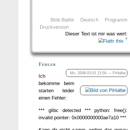
Blob Battle
Deutsch
Programm
Druckversion
Dieser Text ist mir was wert:
?
Fehler
Mo, 2008-03-03 13:56 —
PiHalbe
Ich
bekomme beim
starten leider
einen Fehler:
*** glibc detected *** python: free():
invalid pointer: 0x0000000000ae7a10 ***
Kann dir nicht sagen, woher das genau