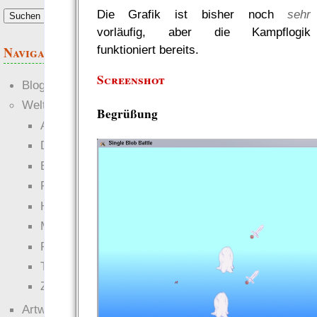
Die Grafik ist bisher noch
sehr
vorläufig, aber die Kampflogik
funktioniert bereits.
Navigation
Screenshot
Blogs
Welten
Begrüßung
Ante Portas
Die neuen Lande
EWS-X
Freihändler
Hinter der Welt
Magie
RaumZeit
Technophob
Zettel-RPG
Artwork