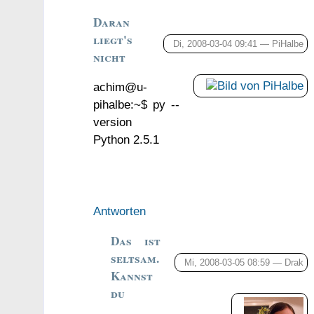
Daran
liegt's
Di, 2008-03-04 09:41 —
PiHalbe
nicht
achim@u-
pihalbe:~$ py --
version
Python 2.5.1
Antworten
Das ist
seltsam.
Mi, 2008-03-05 08:59 —
Drak
Kannst
du