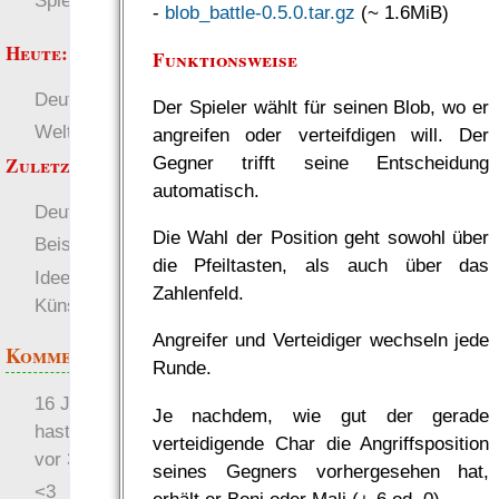
Spielwelten
-
blob_battle-0.5.0.tar.gz
(~ 1.6MiB)
Heute:
Funktionsweise
Deutsch
RaumZeit
Der Spieler wählt für seinen Blob, wo er
Welten
±W6 (Würfel)
angreifen oder verteifdigen will. Der
Gegner trifft seine Entscheidung
Zuletzt angezeigt:
automatisch.
Deutsch
Gedanken
Die Wahl der Position geht sowohl über
Beispielcharaktere
die Pfeiltasten, als auch über das
Idee zur Funktion von
Zahlenfeld.
Künstlicher Gravitation
Angreifer und Verteidiger wechseln jede
Kommentare
Runde.
16 Jahre später: mist, du
Je nachdem, wie gut der gerade
hast Recht …
verteidigende Char die Angriffsposition
vor 31 Wochen 3 Tage
seines Gegners vorhergesehen hat,
<3
erhält er Boni oder Mali (+-6 od. 0).