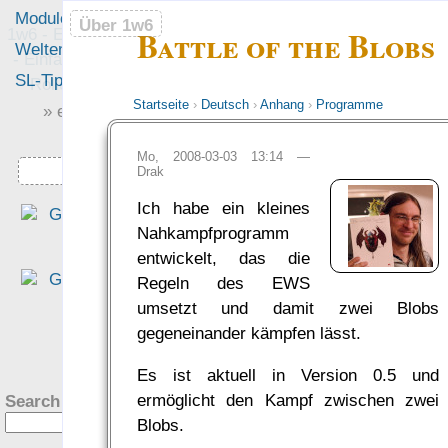
Module
Leute
Über 1w6
Über 1w6
Battle of the Blobs
1w6 - Ein Würfel System
Welten
Foren
- Einfach saubere, freie
SL-Tipps
Mitmachen
Rollenspiel-Regeln
Startseite
›
Deutsch
›
Anhang
›
Programme
» einfach saubere «
» Regeln «
Mo, 2008-03-03 13:14 —
Downloads
Drak
Ich habe ein kleines
„Eine interessante Denk
Nahkampfprogramm
richtung, die sich für mich al
entwickelt, das die
altem DSA Spieler fast scho
Regeln des EWS
ungewohnt schlank anfühlt.“
umsetzt und damit zwei Blobs
— Philipp von Phönixbanner
gegeneinander kämpfen lässt.
was Leute sagen…
?
Es ist aktuell in Version 0.5 und
ermöglicht den Kampf zwischen zwei
Search this site:
Blobs.