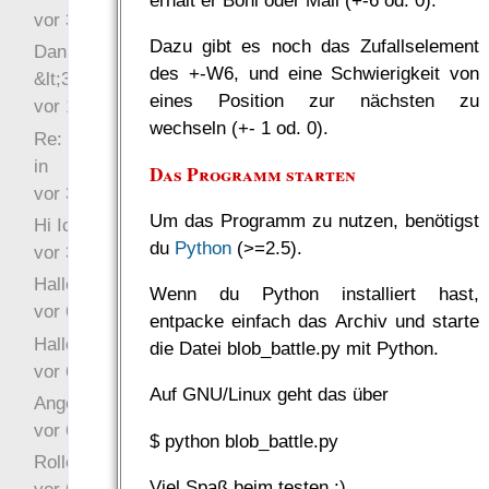
vor 34 Wochen 4 Tage
Dazu gibt es noch das Zufallselement
Danke für das Statement
des +-W6, und eine Schwierigkeit von
&lt;3
eines Position zur nächsten zu
vor 1 Jahr 48 Wochen
wechseln (+- 1 od. 0).
Re: Hi Ich bin völlig neu
in
Das Programm starten
vor 3 Jahre 33 Wochen
Um das Programm zu nutzen, benötigst
Hi Ich bin völlig neu in
du
Python
(>=2.5).
vor 3 Jahre 46 Wochen
Hallo Ochrasylion
Wenn du Python installiert hast,
vor 6 Jahre 10 Wochen
entpacke einfach das Archiv und starte
Hallo Drak
die Datei blob_battle.py mit Python.
vor 6 Jahre 10 Wochen
Auf GNU/Linux geht das über
Angefragt
vor 6 Jahre 10 Wochen
$ python blob_battle.py
Rollenspielrunde
Viel Spaß beim testen :)