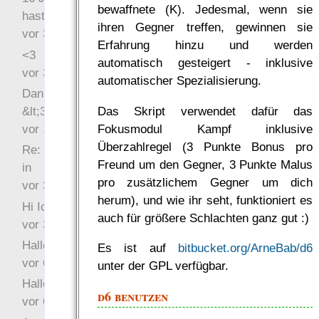
bewaffnete (K). Jedesmal, wenn sie
hast Recht …
ihren Gegner treffen, gewinnen sie
vor 31 Wochen 4 Tage
Erfahrung hinzu und werden
<3
automatisch gesteigert - inklusive
vor 34 Wochen 5 Tage
automatischer Spezialisierung.
Danke für das Statement
Das Skript verwendet dafür das
&lt;3
Fokusmodul Kampf inklusive
vor 1 Jahr 48 Wochen
Überzahlregel (3 Punkte Bonus pro
Re: Hi Ich bin völlig neu
Freund um den Gegner, 3 Punkte Malus
in
pro zusätzlichem Gegner um dich
vor 3 Jahre 33 Wochen
herum), und wie ihr seht, funktioniert es
Hi Ich bin völlig neu in
auch für größere Schlachten ganz gut :)
vor 3 Jahre 46 Wochen
Hallo Ochrasylion
Es ist auf
bitbucket.org/ArneBab/d6
vor 6 Jahre 10 Wochen
unter der GPL verfügbar.
Hallo Drak
d6 benutzen
vor 6 Jahre 10 Wochen