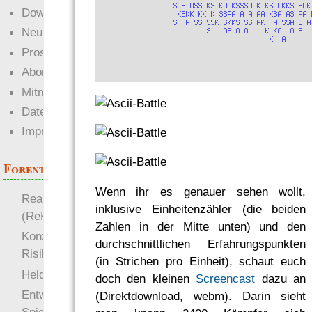
Downloads
Neuigkeiten
Prosa
Abonnieren
Mitmachen
Datenschutz
Impressum
Forenthemen
Wenn ihr es genauer sehen wollt,
Realistische Kämpfe
inklusive Einheitenzähler (die beiden
(ReKa)
Zahlen in der Mitte unten) und den
Konzept für Schwächen:
durchschnittlichen Erfahrungspunkten
Risiko
(in Strichen pro Einheit), schaut euch
more
Heldendokument
doch den kleinen
Screencast
dazu an
Entwicklung von
(Direktdownload, webm). Darin sieht