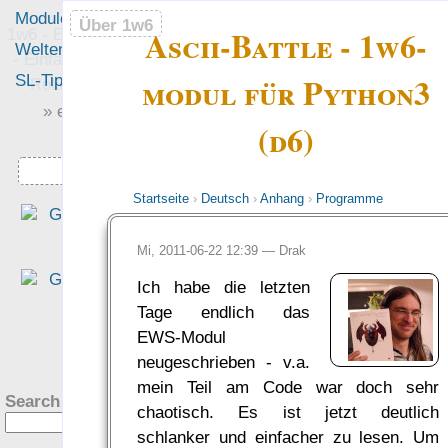
Module
Leute
Über 1w6
Über 1w6
Ascii-Battle - 1w6-
1w6 - Ein Würfel System
Welten
Foren
- Einfach saubere, freie
modul für Python3
SL-Tipps
Mitmachen
Rollenspiel-Regeln
» einfach saubere «
(d6)
» Regeln «
Downloads
Startseite
›
Deutsch
›
Anhang
›
Programme
„Das EWS ist ein rundu
gelun­ge­nes Sys­tem, wenn e
Mi, 2011-06-22 12:39 —
Drak
darum geht, mit ein­fa­che
Ich habe die letzten
Regeln eine Rol­len­spiel­rund
Tage endlich das
aus dem Boden zu stamp­fen.
EWS-Modul
— Tim Charzinski in de
?
neugeschrieben - v.a.
Rezension bei den Teil­zeit
mein Teil am Code war doch sehr
helden
Search this site:
chaotisch. Es ist jetzt deutlich
was Leute sagen…
schlanker und einfacher zu lesen. Um