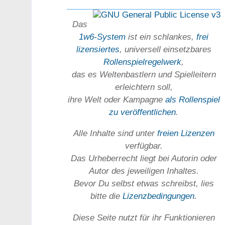
Das
1w6-System
ist ein schlankes,
frei
lizensiertes
, universell einsetz­bares
Rollen­spielregel­werk
,
das es Welten­bastlern und Spiel­leitern
erleichtern soll,
ihre Welt oder Kam­pagne
als Rollenspiel
zu ver­öffent­lichen
.
Alle Inhalte sind unter
freien Lizenzen
verfügbar.
Das Urheber­recht liegt bei Autorin oder
Autor des jeweiligen In­haltes.
Bevor Du selbst etwas schreibst, lies
bitte die
Lizenz­bedingungen
.
Diese Seite nutzt für ihr Funktionieren