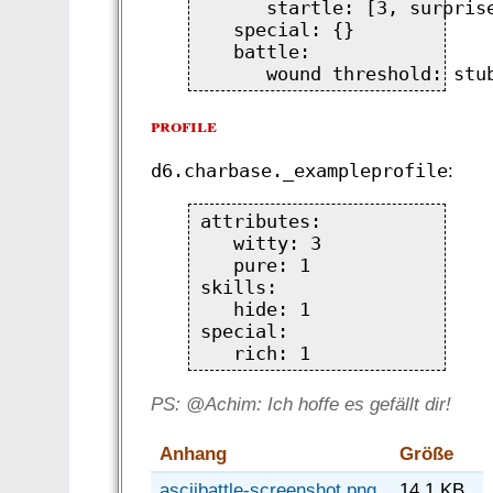
      startle: [3, surprise
   special: {}

   battle:

profile
d6.charbase._exampleprofile
:
attributes:

   witty: 3

   pure: 1

skills:

   hide: 1

special:

PS: @Achim: Ich hoffe es gefällt dir!
Anhang
Größe
asciibattle-screenshot.png
14.1 KB