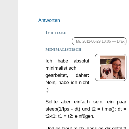
Antworten
Ich habe
Mi, 2011-06-29 18:05 —
Drak
minimalistisch
Ich habe absolut
minimalistisch
gearbeitet, daher:
Nein, habe ich nicht
;)
Sollte aber einfach sein: ein paar
sleep(1/fps - dt) und t2 = time(); dt =
t2-t1; t1 = t2; einfügen.
Und es freut mich, dass es dir gefällt!