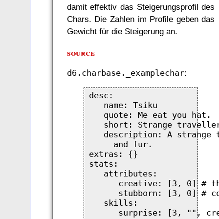
damit effektiv das Steigerungsprofil des
Chars. Die Zahlen im Profile geben das
Gewicht für die Steigerung an.
source
d6.charbase._examplechar
:
desc:

   name: Tsiku

   quote: Me eat you hat.

   short: Strange traveller
   description: A strange t
     and fur.

extras: {}

stats:

   attributes:

      creative: [3, 0] # th
      stubborn: [3, 0] # co
   skills:

      surprise: [3, "", cre