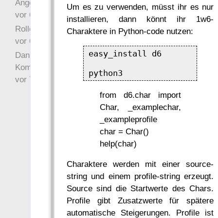
Angefragt
Um es zu verwenden, müsst ihr es nur
vor 6 Jahre 10 Wochen
installieren, dann könnt ihr 1w6-
Rollenspielrunde
Charaktere in Python-code nutzen:
vor 6 Jahre 10 Wochen
easy_install d6

Danke für Deinen
Kommentar!
vor 7 Jahre 22 Wochen
from d6.char import
Char, _examplechar,
_exampleprofile
char = Char()
help(char)
Charaktere werden mit einer source-
string und einem profile-string erzeugt.
Source sind die Startwerte des Chars.
Profile gibt Zusatzwerte für spätere
automatische Steigerungen. Profile ist