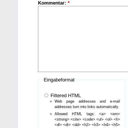
Kommentar:
*
Eingabeformat
Filtered HTML
Web page addresses and e-mail
addresses turn into links automatically.
Allowed HTML tags: <a> <em>
<strong> <cite> <code> <ul> <ol> <li>
<dl> <dt> <dd> <h2> <h3> <h4> <h5>