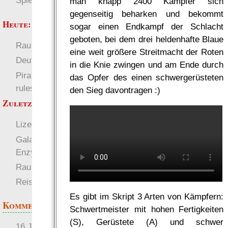
Spielwelten
man knapp 2400 Kämpfer sich
gegenseitig beharken und bekommt
Heute:
sogar einen Endkampf der Schlacht
geboten, bei dem drei heldenhafte Blaue
RaumZeit
Welten
eine weit größere Streitmacht der Roten
Deutsch
in die Knie zwingen und am Ende durch
Pirate Party Flyerbook
das Opfer des einen schwergerüsteten
rules
den Sieg davontragen :)
Zuletzt angezeigt:
Lizenzbestimmungen
Galaktische
Enzyklopädie
RaumZeit
Reisen in RaumZeit
Es gibt im Skript 3 Arten von Kämpfern:
Kommentare
Schwertmeister mit hohen Fertigkeiten
(S), Gerüstete (A) und schwer
16 Jahre später: mist, du