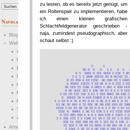
zu testen, ob es bereits jetzt genügt, um
ein Rollenspiel zu implementieren, habe
ich einen kleinen grafischen
Navigation
Schlachtfeldgenerator geschrieben -
naja, zumindest pseudographisch, aber
Blogs
schaut selbst :)
Welten
Ante Portas
Die neuen Lande
EWS-X
Freihändler
Hinter der Welt
Magie
RaumZeit
Technophob
Zettel-RPG
Artwork