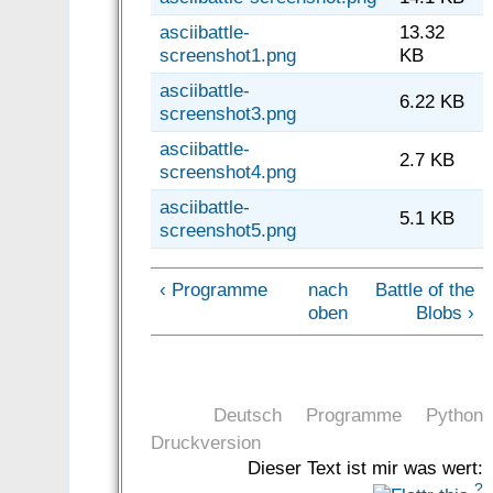
asciibattle-
13.32
screenshot1.png
KB
asciibattle-
6.22 KB
screenshot3.png
asciibattle-
2.7 KB
screenshot4.png
asciibattle-
5.1 KB
screenshot5.png
‹ Programme
nach
Battle of the
oben
Blobs ›
Deutsch
Programme
Python
Druckversion
Dieser Text ist mir was wert:
?