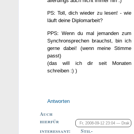
allerdings auch nicht immer hin :)
PS: Toll, dich wieder zu lesen! - wie
läuft deine Diplomarbeit?
PPS: Wenn du mal jemanden zum
Synchronsprechen brauchst, bin ich
gerne dabei! (wenn meine Stimme
passt)
(das will ich dir seit Monaten
schreiben :) )
Antworten
Auch
hierfür
Fr, 2008-09-12 23:04 —
Drak
interessant: Stil-