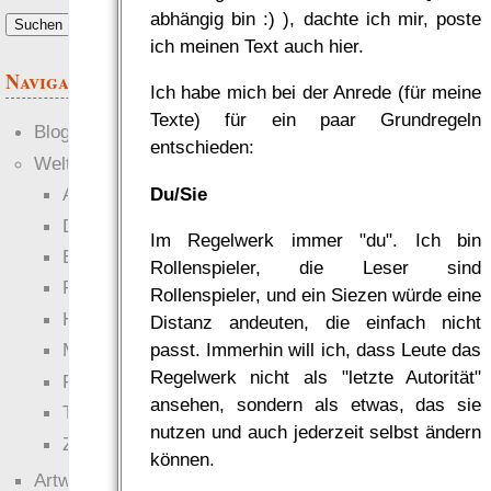
Anforderungen.“
abhängig bin :) ), dachte ich mir, poste
— RowC
ich meinen Text auch hier.
was Leute sagen…
Navigation
Ich habe mich bei der Anrede (für meine
Texte) für ein paar Grundregeln
Blogs
entschieden:
Welten
Du/Sie
Ante Portas
Die neuen Lande
Im Regelwerk immer "du". Ich bin
EWS-X
Rollenspieler, die Leser sind
Freihändler
Rollenspieler, und ein Siezen würde eine
Hinter der Welt
Distanz andeuten, die einfach nicht
passt. Immerhin will ich, dass Leute das
Magie
Regelwerk nicht als "letzte Autorität"
RaumZeit
ansehen, sondern als etwas, das sie
Technophob
nutzen und auch jederzeit selbst ändern
Zettel-RPG
können.
Artwork