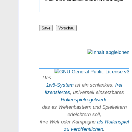
Das
1w6-System
ist ein schlankes,
frei
lizensiertes
, universell einsetz­bares
Rollen­spielregel­werk
,
das es Welten­bastlern und Spiel­leitern
erleichtern soll,
ihre Welt oder Kam­pagne
als Rollenspiel
zu ver­öffent­lichen
.