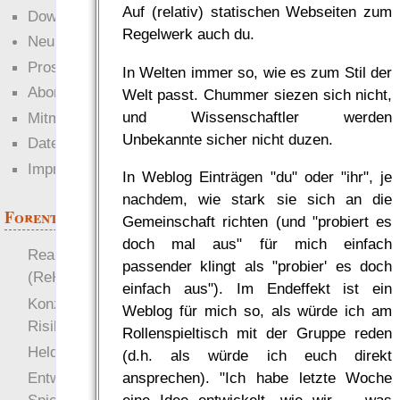
Auf (relativ) statischen Webseiten zum
Downloads
Regelwerk auch du.
Neuigkeiten
Prosa
In Welten immer so, wie es zum Stil der
Abonnieren
Welt passt. Chummer siezen sich nicht,
und Wissenschaftler werden
Mitmachen
Unbekannte sicher nicht duzen.
Datenschutz
Impressum
In Weblog Einträgen "du" oder "ihr", je
nachdem, wie stark sie sich an die
Forenthemen
Gemeinschaft richten (und "probiert es
doch mal aus" für mich einfach
Realistische Kämpfe
passender klingt als "probier' es doch
(ReKa)
einfach aus"). Im Endeffekt ist ein
Konzept für Schwächen:
Weblog für mich so, als würde ich am
Risiko
Rollenspieltisch mit der Gruppe reden
more
Heldendokument
(d.h. als würde ich euch direkt
ansprechen). "Ich habe letzte Woche
Entwicklung von