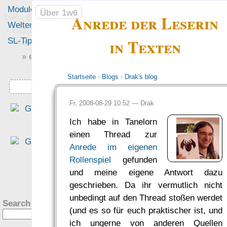
Module
Leute
Über 1w6
Über 1w6
Anrede der Leserin
1w6 - Ein Würfel System
Welten
Foren
- Einfach saubere, freie
in Texten
SL-Tipps
Mitmachen
Rollenspiel-Regeln
» einfach saubere «
» Regeln «
Startseite
›
Blogs
›
Drak's blog
Downloads
Fr, 2008-08-29 10:52 —
Drak
„Das Regelwerk meine
Träume zu diesem Zwec
Ich habe in Tanelorn
[eigene Rollenspielwelten
einen Thread zur
sollte… auf verschieden
Anrede im eigenen
Hintergründe und Welte
Rollenspiel
gefunden
anwendbar sein… einfach
und meine eigene Antwort dazu
?
und überschaubare Regel
geschrieben. Da ihr vermutlich nicht
bieten… [und] frei sein… Un
unbedingt auf den Thread stoßen werdet
Search this site:
wer hätte das gedacht, da
(und es so für euch praktischer ist, und
1W6-System erfüllt alle dies
ich ungerne von anderen Quellen