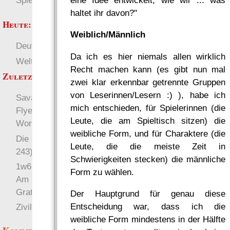
eine Idee entwickelt, wie wir ... was
Spielwelten
haltet ihr davon?"
Heute:
Weiblich/Männlich
Deutsch
RaumZeit
Da ich es hier niemals allen wirklich
Welten
±W6 (Würfel)
Recht machen kann (es gibt nun mal
Zuletzt angezeigt:
zwei klar erkennbar getrennte Gruppen
von Leserinnen/Lesern :) ), habe ich
Savage Flyerbooks -
mich entschieden, für Spielerinnen (die
Flyerbücher mit Savage
Leute, die am Spieltisch sitzen) die
Worlds
weibliche Form, und für Charaktere (die
Die Ceres-Kriege (230-
Leute, die die meiste Zeit in
243)
Schwierigkeiten stecken) die männliche
1w6 für den GRT 2021:
Form zu wählen.
Am 27. März ist
Gratisrollenspieltag!
Der Hauptgrund für genau diese
Entscheidung war, dass ich die
Zivilisation?
weibliche Form mindestens in der Hälfte