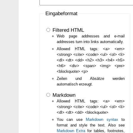
Eingabeformat
Filtered HTML
Web page addresses and e-mail
addresses turn into links automatically.
Allowed HTML tags: <a> <em>
<strong> <cite> <code> <ul> <ol> <li>
<dl> <dt> <dd> <h2> <h3> <h4> <h5>
<h6> <div> <span> <img> <pre>
<blockquote> <p>
Zeilen und Absätze werden
automatisch erzeugt.
Markdown
Allowed HTML tags: <a> <em>
<strong> <cite> <code> <ul> <ol> <li>
<dl> <dt> <dd> <blockquote>
You can use
Markdown syntax
to
format and style the text. Also see
Markdown Extra
for tables, footnotes,