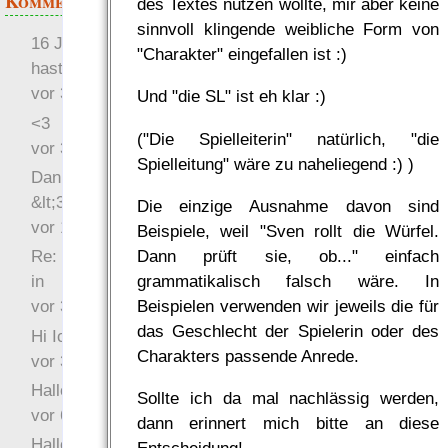
Kommentare
des Textes nutzen wollte, mir aber keine
sinnvoll klingende weibliche Form von
16 Jahre später: mist, du
"Charakter" eingefallen ist :)
hast Recht …
vor 31 Wochen 3 Tage
Und "die SL" ist eh klar :)
<3
("Die Spielleiterin" natürlich, "die
vor 34 Wochen 4 Tage
Spielleitung" wäre zu naheliegend :) )
Danke für das Statement
&lt;3
Die einzige Ausnahme davon sind
vor 1 Jahr 48 Wochen
Beispiele, weil "Sven rollt die Würfel.
Dann prüft sie, ob..." einfach
Re: Hi Ich bin völlig neu
grammatikalisch falsch wäre. In
in
Beispielen verwenden wir jeweils die für
vor 3 Jahre 33 Wochen
das Geschlecht der Spielerin oder des
Hi Ich bin völlig neu in
Charakters passende Anrede.
vor 3 Jahre 46 Wochen
Hallo Ochrasylion
Sollte ich da mal nachlässig werden,
vor 6 Jahre 10 Wochen
dann erinnert mich bitte an diese
Hallo Drak