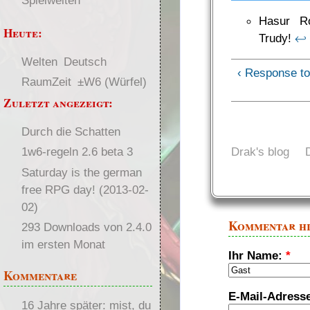
Spielwelten
Hasur R
Heute:
Trudy!
↩
Welten
Deutsch
‹ Response t
RaumZeit
±W6 (Würfel)
Zuletzt angezeigt:
Durch die Schatten
Drak's blog
1w6-regeln 2.6 beta 3
Saturday is the german
free RPG day! (2013-02-
02)
Kommentar h
293 Downloads von 2.4.0
im ersten Monat
Ihr Name:
*
Kommentare
E-Mail-Adress
16 Jahre später: mist, du