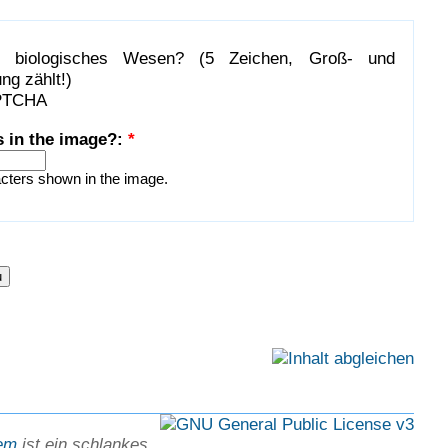
n biologisches Wesen? (5 Zeichen, Groß- und
ng zählt!)
s in the image?:
*
acters shown in the image.
em
ist ein schlankes,