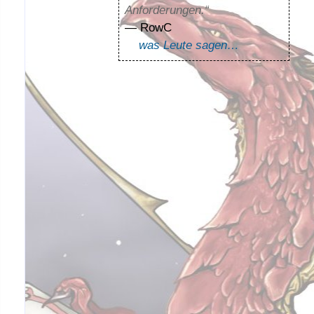
Anforderungen.“
— RowC
was Leute sagen…