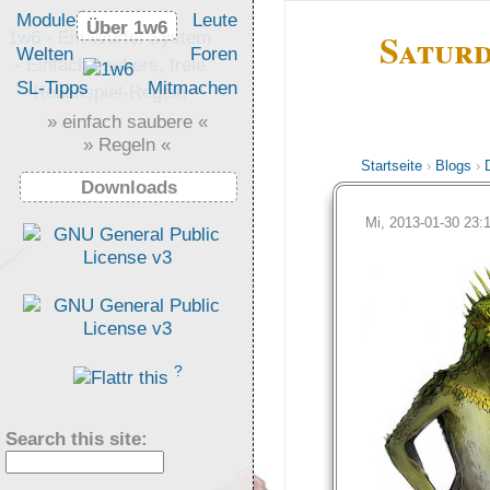
Module
Leute
Über 1w6
Über 1w6
Saturd
1w6 - Ein Würfel System
Welten
Foren
- Einfach saubere, freie
SL-Tipps
Mitmachen
Rollenspiel-Regeln
» einfach saubere «
» Regeln «
Startseite
›
Blogs
›
Downloads
Mi, 2013-01-30 23
?
Search this site: