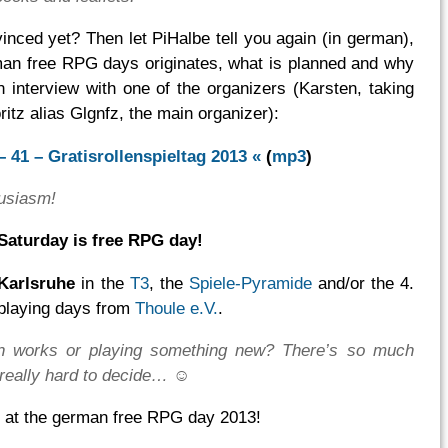
inced yet? Then let PiHalbe tell you again (in german),
an free RPG days originates, what is planned and why
n interview with one of the organizers (Karsten, taking
ritz alias Glgnfz, the main organizer):
– 41 – Gratisrollenspieltag 2013 «
(
mp3
)
husiasm!
Saturday is free RPG day!
Karlsruhe
in the
T3
, the
Spiele-Pyramide
and/or the 4.
eplaying days from
Thoule e.V.
.
 works or playing something new? There’s so much
’s really hard to decide… ☺
 at the german free RPG day 2013!