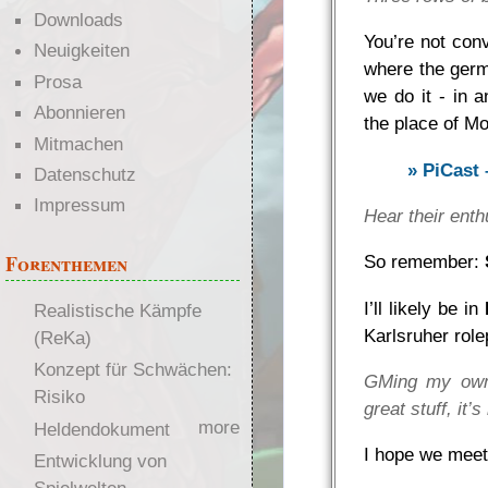
Downloads
You’re not conv
Neuigkeiten
where the germ
Prosa
we do it - in a
Abonnieren
the place of Mo
Mitmachen
» PiCast 
Datenschutz
Impressum
Hear their ent
Forenthemen
So remember:
I’ll likely be in
Realistische Kämpfe
Karlsruher rol
(ReKa)
Konzept für Schwächen:
GMing my own
Risiko
great stuff, it
more
Heldendokument
I hope we meet
Entwicklung von