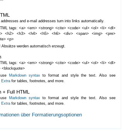
HTML
addresses and e-mail addresses turn into links automatically.
TML tags: <a> <em> <strong> <cite> <code> <ul> <ol> <li> <dl>
d> <h2> <h3> <h4> <h5> <h6> <div> <span> <img> <pre>
ote> <p>
d Absätze werden automatisch erzeugt.
n
TML tags: <a> <em> <strong> <cite> <code> <ul> <ol> <li> <dl>
 <blockquote>
 use
Markdown syntax
to format and style the text. Also see
 Extra
for tables, footnotes, and more.
 + Full HTML
 use
Markdown syntax
to format and style the text. Also see
 Extra
for tables, footnotes, and more.
rmationen über Formatierungsoptionen