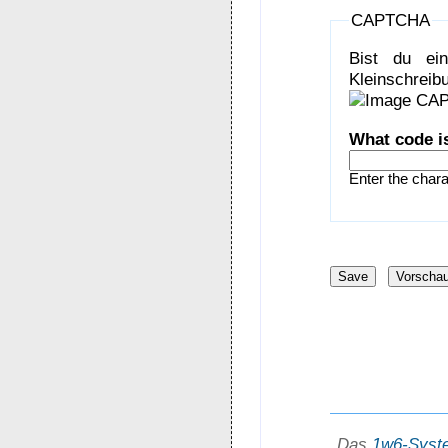
CAPTCHA
Bist du ei
Kleinschreibu
What code i
Enter the char
Das
1w6-Syst