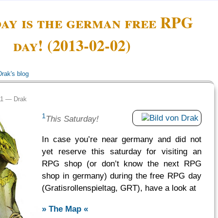
ay is the german free RPG
day! (2013-02-02)
Drak's blog
:11 —
Drak
1
This Saturday!
In case you’re near germany and did not
yet reserve this saturday for visiting an
RPG shop (or don’t know the next RPG
shop in germany) during the free RPG day
(Gratisrollenspieltag, GRT), have a look at
» The Map «