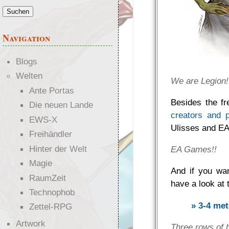
Navigation
Blogs
Welten
We are Legion!
Ante Portas
Besides the f
Die neuen Lande
creators and p
EWS-X
Ulisses and E
Freihändler
Hinter der Welt
EA Games!!
Magie
And if you wan
RaumZeit
have a look at 
Technophob
» 3-4 met
Zettel-RPG
Artwork
Three rows of b