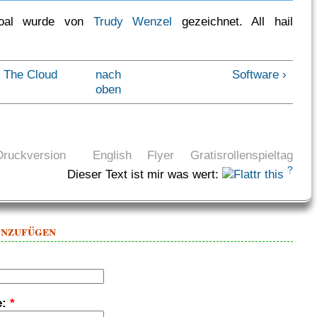
oal wurde von
Trudy Wenzel
gezeichnet. All hail
o The Cloud
nach
Software ›
oben
Druckversion
English
Flyer
Gratisrollenspieltag
?
Dieser Text ist mir was wert:
inzufügen
e:
*