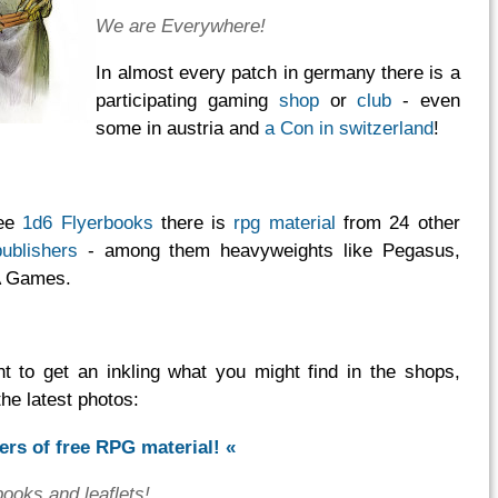
We are Everywhere!
In almost every patch in germany there is a
participating gaming
shop
or
club
- even
some in austria and
a Con in switzerland
!
ree
1d6 Flyerbooks
there is
rpg material
from 24 other
ublishers
- among them heavyweights like Pegasus,
A Games.
t to get an inkling what you might find in the shops,
the latest photos:
ers of free RPG material! «
ooks and leaflets!