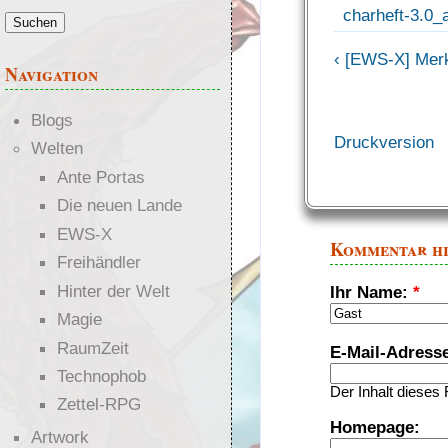
charheft-3.0_
‹ [EWS-X] Merk
Navigation
Blogs
Druckversion
Welten
Ante Portas
Die neuen Lande
EWS-X
Kommentar h
Freihändler
Hinter der Welt
Ihr Name:
*
Magie
RaumZeit
E-Mail-Adress
Technophob
Der Inhalt dieses 
Zettel-RPG
Homepage:
Artwork