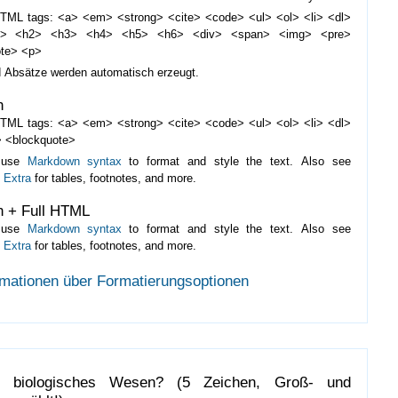
TML tags: <a> <em> <strong> <cite> <code> <ul> <ol> <li> <dl>
d> <h2> <h3> <h4> <h5> <h6> <div> <span> <img> <pre>
ote> <p>
d Absätze werden automatisch erzeugt.
n
TML tags: <a> <em> <strong> <cite> <code> <ul> <ol> <li> <dl>
 <blockquote>
 use
Markdown syntax
to format and style the text. Also see
 Extra
for tables, footnotes, and more.
 + Full HTML
 use
Markdown syntax
to format and style the text. Also see
 Extra
for tables, footnotes, and more.
rmationen über Formatierungsoptionen
n biologisches Wesen? (5 Zeichen, Groß- und