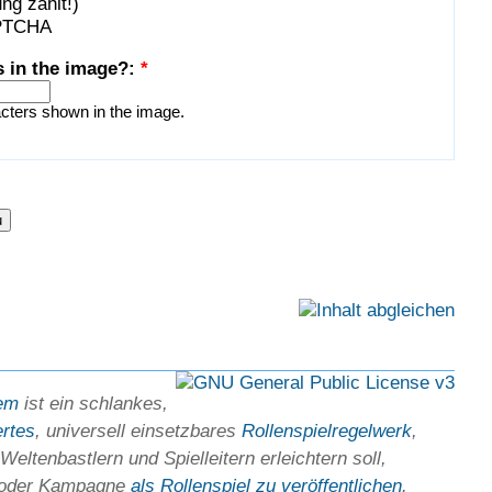
ng zählt!)
s in the image?:
*
acters shown in the image.
em
ist ein schlankes,
ertes
, universell einsetz­bares
Rollen­spielregel­werk
,
Welten­bastlern und Spiel­leitern erleichtern soll,
 oder Kam­pagne
als Rollenspiel zu ver­öffent­lichen
.