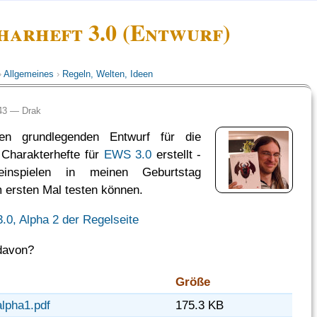
harheft 3.0 (Entwurf)
›
Allgemeines
›
Regeln, Welten, Ideen
:43 —
Drak
en grundlegenden Entwurf für die
 Charakterhefte für
EWS 3.0
erstellt -
inspielen in meinen Geburtstag
 ersten Mal testen können.
3.0, Alpha 2 der Regelseite
 davon?
Größe
alpha1.pdf
175.3 KB