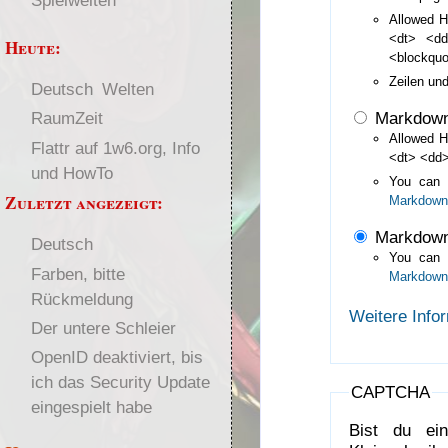
Spielwelten
Allowed H
<dt> <d
Heute:
<blockqu
Zeilen un
Deutsch
Welten
Markdow
RaumZeit
Allowed H
Flattr auf 1w6.org, Info
<dt> <dd>
und HowTo
You can
Zuletzt angezeigt:
Markdown
Markdown
Deutsch
You can
Farben, bitte
Markdown
Rückmeldung
Weitere Info
Der untere Schleier
OpenID deaktiviert, bis
ich das Security Update
CAPTCHA
eingespielt habe
Bist du ei