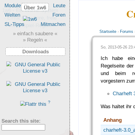
Module
Leute
Über 1w6
Über 1w6
C
1w6 - Ein Würfel System
Welten
Foren
- Einfach saubere, freie
SL-Tipps
Mitmachen
Rollenspiel-Regeln
Startseite
›
Forums
» einfach saubere «
» Regeln «
So, 2013-05-26 23
Downloads
Ich habe ein
Regelseite der
und beim re
vorgestern zum
Charheft 
?
Was haltet ihr
Anhang
Search this site:
charheft-3.0_