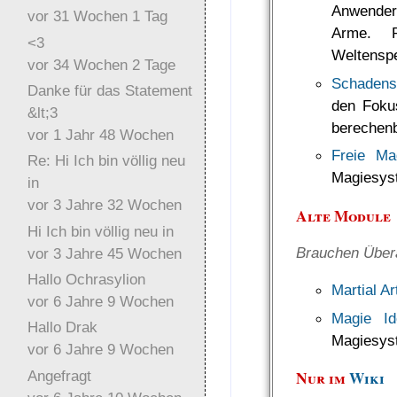
Anwender
vor 31 Wochen 1 Tag
Arme. R
<3
Weltenspe
vor 34 Wochen 2 Tage
Schadens
Danke für das Statement
den Foku
&lt;3
berechenb
vor 1 Jahr 48 Wochen
Freie Ma
Re: Hi Ich bin völlig neu
Magiesys
in
vor 3 Jahre 32 Wochen
Alte Module
Hi Ich bin völlig neu in
Brauchen Übera
vor 3 Jahre 45 Wochen
Hallo Ochrasylion
Martial A
vor 6 Jahre 9 Wochen
Magie Id
Hallo Drak
Magiesys
vor 6 Jahre 9 Wochen
Angefragt
Nur im
Wiki