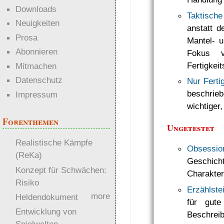
Downloads
Taktisch
Neuigkeiten
anstatt d
Prosa
Mantel- u
Abonnieren
Fokus v
Fertigkei
Mitmachen
Datenschutz
Nur Ferti
beschri
Impressum
wichtiger
Forenthemen
Ungetestet
Realistische Kämpfe
Obsessio
(ReKa)
Geschicht
Konzept für Schwächen:
Charakter
Risiko
Erzählste
more
Heldendokument
für gute
Entwicklung von
Beschrei