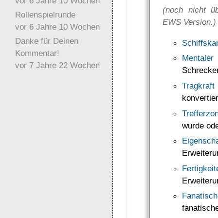
vor 6 Jahre 10 Wochen
(noch nicht ü
Rollenspielrunde
EWS Version.)
vor 6 Jahre 10 Wochen
Danke für Deinen
Schiffska
Kommentar!
Mentaler
vor 7 Jahre 22 Wochen
Schrecke
Tragkraft
konvertie
Trefferzon
wurde ode
Eigensch
Erweiteru
Fertigkei
Erweiteru
Fanatisc
fanatisch