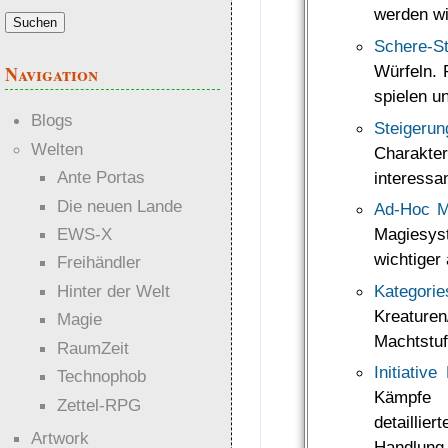
werden wi
Schere-St
Würfeln. 
Navigation
spielen u
Blogs
Steige
Welten
Charakte
Ante Portas
interessa
Die neuen Lande
Ad-Hoc M
EWS-X
Magiesyst
wichtiger
Freihändler
Kategori
Hinter der Welt
Kreature
Magie
Machtstuf
RaumZeit
Initiative
Technophob
Kämpfe 
Zettel-RPG
detaillie
Artwork
Handlung