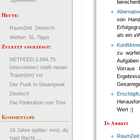
Spielwelten
berechenb
Alternati
Heute:
von Hand
Erfolgsgr
RaumZeit
Deutsch
als ein ±
Welten
SL-Tipps
Konfliktm
Zuletzt angezeigt:
zu würfe
NETFEED 2.894,75:
Aufgaben 
Interconnect stellt neues
Vorraus 
Traum(tm) vor
Ergebn
Gesamtge
Der Punk in Steampunk
Deutsch
Erschöpf
Herausfo
Die Föderation von Trior
Wert :)
Kommentare
In Arbeit
16 Jahre später: mist, du
RaumZei
hast Recht …