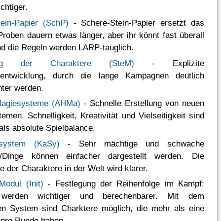
chtiger.
ein-Papier (SchP)
- Schere-Stein-Papier ersetzt das
Proben dauern etwas länger, aber ihr könnt fast überall
nd die Regeln werden LARP-tauglich.
rung der Charaktere (SteM)
- Explizite
rentwicklung, durch die lange Kampagnen deutlich
nter werden.
agiesysteme (AHMa)
- Schnelle Erstellung von neuen
emen. Schnelligkeit, Kreativität und Vielseitigkeit sind
 als absolute Spielbalance.
esystem (KaSy)
- Sehr mächtige und schwache
n/Dinge können einfacher dargestellt werden. Die
e der Charaktere in der Welt wird klarer.
 Modul (Init)
- Festlegung der Reihenfolge im Kampf:
werden wichtiger und berechenbarer. Mit dem
rten System sind Charktere möglich, die mehr als eine
 pro Runde haben.