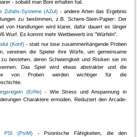
arer - sobald man Boni erhalten hat.
ve Zufalls-Systeme (AZul)
- andere Arten das Ergebnis
lungen zu bestimmen, z.B. Schere-Stein-Papier: Der
ad von Handlungen wird klarer, dafür dauert es länger
W6 Wurf. Es kommt mehr Wettbewerb ins "Würfeln".
odul (Konf)
- statt nur lose zusammenhängende Proben
ln, vereinen die Spieler ihre Würfe, um gemeinsame
zu bestehen, deren Schwierigkeit und Risiken sie im
kennen. Das Spiel wird etwas abstrakter und die
isse von Proben werden wichtiger für die
schichte.
ungsregeln (ErRe)
- Wie Stress und Anspannung in
rderungen Charaktere ermüden. Reduziert den Arcade-
t PSI (PsiM)
- Psionische Fähigkeiten, die den