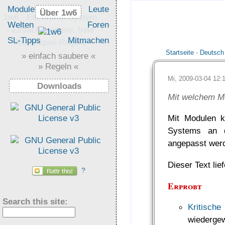
Module
Leute
Über 1w6
Über 1w6
1w6 - Ein Würfel System
Welten
Foren
- Einfach saubere, freie
SL-Tipps
Mitmachen
Rollenspiel-Regeln
Startseite
›
Deutsch
» einfach saubere «
» Regeln «
Mi, 2009-03-04 12
Downloads
Mit welchem Mo
Mit Modulen k
Systems an d
angepasst wer
Dieser Text lie
?
Erprobt
Search this site:
Kritische
wiederge