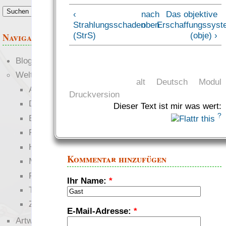
‹
nach
Das objektive
Strahlungsschaden
oben
Erschaffungssyst
(StrS)
(obje) ›
Navigation
Blogs
Welten
alt
Deutsch
Modul
Ante Portas
Druckversion
Die neuen Lande
Dieser Text ist mir was wert:
?
EWS-X
Freihändler
Hinter der Welt
Kommentar hinzufügen
Magie
RaumZeit
Ihr Name:
*
Technophob
Zettel-RPG
E-Mail-Adresse:
*
Artwork