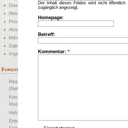
Der Inhalt dieses Feldes wird nicht öffentlich
Downloads
zugänglich angezeigt.
Neuigkeiten
Homepage:
Prosa
Abonnieren
Betreff:
Mitmachen
Datenschutz
Kommentar:
*
Impressum
Forenthemen
Realistische Kämpfe
(ReKa)
Konzept für Schwächen:
Risiko
more
Heldendokument
Entwicklung von