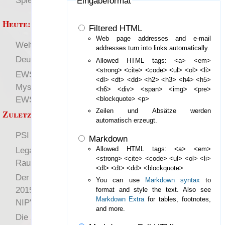
Spielwelten
Eingabeformat
Heute:
Filtered HTML
Web page addresses and e-mail
Welten
RaumZeit
addresses turn into links automatically.
Deutsch
Allowed HTML tags: <a> <em>
<strong> <cite> <code> <ul> <ol> <li>
EWS-X » Ein modernes
<dl> <dt> <dd> <h2> <h3> <h4> <h5>
Mystery-Setting für das
<h6> <div> <span> <img> <pre>
EWS entsteht
<blockquote> <p>
Zeilen und Absätze werden
Zuletzt angezeigt:
automatisch erzeugt.
PSI in Raumzeit
Markdown
Legalitätsklassen für
Allowed HTML tags: <a> <em>
<strong> <cite> <code> <ul> <ol> <li>
Raumzeit
<dl> <dt> <dd> <blockquote>
Der Gratisrollenspieltag
You can use
Markdown syntax
to
2015 in Karlsruhe, mit
format and style the text. Also see
Markdown Extra
for tables, footnotes,
NIP'AJIN Spielbericht
and more.
Die Zat