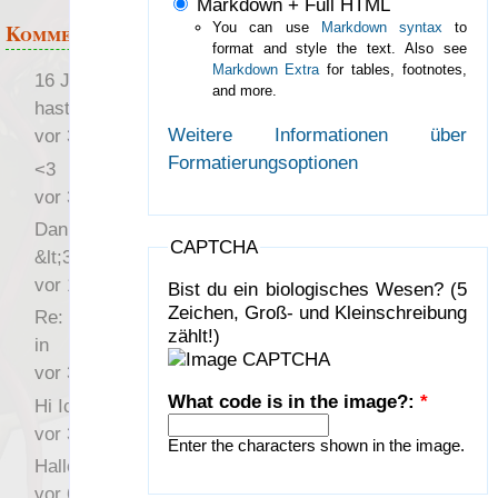
Markdown + Full HTML
Kommentare
You can use
Markdown syntax
to
format and style the text. Also see
Markdown Extra
for tables, footnotes,
16 Jahre später: mist, du
and more.
hast Recht …
Weitere Informationen über
vor 31 Wochen 3 Tage
Formatierungsoptionen
<3
vor 34 Wochen 4 Tage
Danke für das Statement
CAPTCHA
&lt;3
vor 1 Jahr 48 Wochen
Bist du ein biologisches Wesen? (5
Zeichen, Groß- und Kleinschreibung
Re: Hi Ich bin völlig neu
zählt!)
in
vor 3 Jahre 33 Wochen
What code is in the image?:
*
Hi Ich bin völlig neu in
vor 3 Jahre 46 Wochen
Enter the characters shown in the image.
Hallo Ochrasylion
vor 6 Jahre 10 Wochen