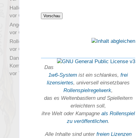
Hallo Drak
vor 6 Jahre 10 Wochen
Angefragt
vor 6 Jahre 10 Wochen
Rollenspielrunde
vor 6 Jahre 10 Wochen
Danke für Deinen
Kommentar!
Das
vor 7 Jahre 22 Wochen
1w6-System
ist ein schlankes,
frei
lizensiertes
, universell einsetz­bares
Rollen­spielregel­werk
,
das es Welten­bastlern und Spiel­leitern
erleichtern soll,
ihre Welt oder Kam­pagne
als Rollenspiel
zu ver­öffent­lichen
.
Alle Inhalte sind unter
freien Lizenzen