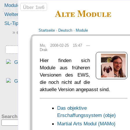
Module
Leute
Über 1w6
Über 1w6
Alte Module
1w6 - Ein Würfel System
Welten
Foren
- Einfach saubere, freie
SL-Tipps
Mitmachen
Rollenspiel-Regeln
Startseite
›
Deutsch
›
Module
» einfach saubere «
» Regeln «
Mo, 2008-02-25 15:47 —
Downloads
Drak
Hier finden sich
„Durch das fixe Regelsyste
Module aus früheren
haben wir nur sehr wenig Zei
Versionen des EWS,
auf Regelebene verbracht un
die noch nicht auf die
hatten mehr Muße, auf da
aktuelle Version angepasst sind.
Setting einzugehen.“
— PiHalbe: Mutant — Under
?
gångens Arvta­gare
Das objektive
was Leute sagen…
Erschaffungssystem (obje)
Search this site:
Martial Arts Modul (MAMo)