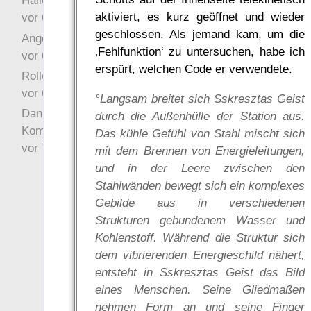
Hallo Drak
aktiviert, es kurz geöffnet und wieder
vor 6 Jahre 10 Wochen
geschlossen. Als jemand kam, um die
Angefragt
‚Fehlfunktion‘ zu untersuchen, habe ich
vor 6 Jahre 10 Wochen
erspürt, welchen Code er verwendete.
Rollenspielrunde
vor 6 Jahre 10 Wochen
°Langsam breitet sich Sskresztas Geist
Danke für Deinen
durch die Außenhülle der Station aus.
Kommentar!
Das kühle Gefühl von Stahl mischt sich
vor 7 Jahre 22 Wochen
mit dem Brennen von Energieleitungen,
und in der Leere zwischen den
Stahlwänden bewegt sich ein komplexes
Gebilde aus in verschiedenen
Strukturen gebundenem Wasser und
Kohlenstoff. Während die Struktur sich
dem vibrierenden Energieschild nähert,
entsteht in Sskresztas Geist das Bild
eines Menschen. Seine Gliedmaßen
nehmen Form an und seine Finger