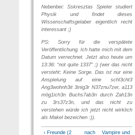
Nebenbei: Sskresztas Spieler studiert
Physik und findet dieses
Wissenschaftsgelaber eigentlich recht
interessant ;)
PS: Sorry für die verspätete
Veröffentlichung. Ich hatte mich mit dem
Datum verrechnet. Jetzt also heute um
13:36: “not quite 1337” ;) (wer das nicht
versteht: Keine Sorge. Das ist nur eine
Anspielung auf eine schl3cht3
Ang3wohnh3it 3inig3r N37znu7zer, a113
mög1ich3n Buchs7ab3n durch Zah13n
zu 3rs37z3n, und das nicht zu
verstehen würde ich jetzt nicht wirklich
als Makel bezeichen :)).
‹ Freunde (2
nach
Vampire und