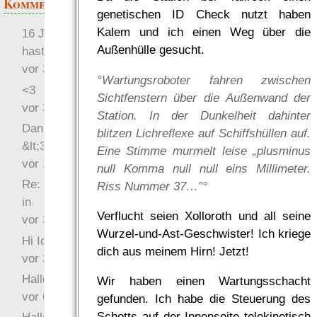
Kommentare
genetischen ID Check nutzt haben
Kalem und ich einen Weg über die
16 Jahre später: mist, du
Außenhülle gesucht.
hast Recht …
vor 31 Wochen 4 Tage
°Wartungsroboter fahren zwischen
<3
Sichtfenstern über die Außenwand der
vor 34 Wochen 5 Tage
Station. In der Dunkelheit dahinter
Danke für das Statement
blitzen Lichreflexe auf Schiffshüllen auf.
&lt;3
Eine Stimme murmelt leise „plusminus
vor 1 Jahr 48 Wochen
null Komma null null eins Millimeter.
Re: Hi Ich bin völlig neu
Riss Nummer 37…”°
in
Verflucht seien Xolloroth und all seine
vor 3 Jahre 33 Wochen
Wurzel-und-Ast-Geschwister! Ich kriege
Hi Ich bin völlig neu in
dich aus meinem Hirn! Jetzt!
vor 3 Jahre 46 Wochen
Hallo Ochrasylion
Wir haben einen Wartungsschacht
vor 6 Jahre 10 Wochen
gefunden. Ich habe die Steuerung des
Schotts auf der Innenseite telekinetisch