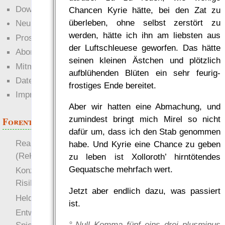
Downloads
Chancen Kyrie hätte, bei den Zat zu
überleben, ohne selbst zerstört zu
Neuigkeiten
werden, hätte ich ihn am liebsten aus
Prosa
der Luftschleuese geworfen. Das hätte
Abonnieren
seinen kleinen Ästchen und plötzlich
Mitmachen
aufblühenden Blüten ein sehr feurig-
Datenschutz
frostiges Ende bereitet.
Impressum
Aber wir hatten eine Abmachung, und
zumindest bringt mich Mirel so nicht
Forenthemen
dafür um, dass ich den Stab genommen
Realistische Kämpfe
habe. Und Kyrie eine Chance zu geben
(ReKa)
zu leben ist Xolloroth’ hirntötendes
Gequatsche mehrfach wert.
Konzept für Schwächen:
Risiko
Jetzt aber endlich dazu, was passiert
more
Heldendokument
ist.
Entwicklung von
°„Null Komma fünf eins drei plusminus