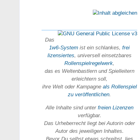
Das
1w6-System
ist ein schlankes,
frei
lizensiertes
, universell einsetz­bares
Rollen­spielregel­werk
,
das es Welten­bastlern und Spiel­leitern
erleichtern soll,
ihre Welt oder Kam­pagne
als Rollenspiel
zu ver­öffent­lichen
.
Alle Inhalte sind unter
freien Lizenzen
verfügbar.
Das Urheber­recht liegt bei Autorin oder
Autor des jeweiligen In­haltes.
Bevor Du selbst etwas schreibst, lies