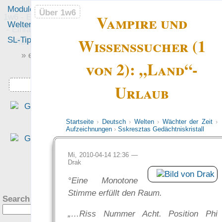
Module
Leute
Über 1w6
Über 1w6
Vampire und
1w6 - Ein Würfel System
Welten
Foren
- Einfach saubere, freie
Wissenssucher (1
SL-Tipps
Mitmachen
Rollenspiel-Regeln
» einfach saubere «
von 2): „Land“-
» Regeln «
Downloads
Urlaub
„Das Beste, was ich je - JE 
über Magie gelesenen habe.“
Startseite
›
Deutsch
›
Welten
›
Wächter der Zeit
›
— Gastx zu
Magie: Da
Aufzeichnungen
›
Sskresztas Gedächtniskristall
Mittel der Reichen, de
Meister und der Spinner…
Mi, 2010-04-14 12:36 —
Drak
was Leute sagen…
?
°Eine Monotone
Stimme erfüllt den Raum.
Search this site:
„…Riss Nummer Acht. Position Phi