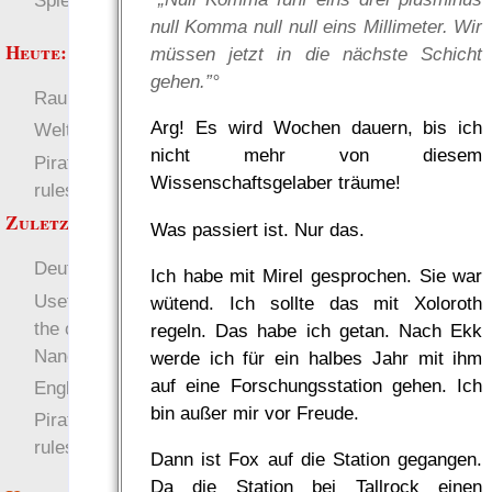
Spielwelten
null Komma null null eins Millimeter. Wir
Heute:
müssen jetzt in die nächste Schicht
gehen.”°
RaumZeit
Deutsch
Arg! Es wird Wochen dauern, bis ich
Welten
nicht mehr von diesem
Pirate Party Flyerbook
Wissenschaftsgelaber träume!
rules
Zuletzt angezeigt:
Was passiert ist. Nur das.
Deutsch
Ich habe mit Mirel gesprochen. Sie war
Useful prep-stuff from
wütend. Ich sollte das mit Xoloroth
the one die system for
regeln. Das habe ich getan. Nach Ekk
Nanowrimo
werde ich für ein halbes Jahr mit ihm
auf eine Forschungsstation gehen. Ich
English
bin außer mir vor Freude.
Pirate Party Flyerbook
rules
Dann ist Fox auf die Station gegangen.
Da die Station bei Tallrock einen