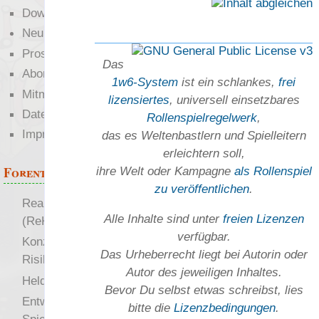
Downloads
Neuigkeiten
Prosa
Das
Abonnieren
1w6-System
ist ein schlankes,
frei
Mitmachen
lizensiertes
, universell einsetz­bares
Datenschutz
Rollen­spielregel­werk
,
Impressum
das es Welten­bastlern und Spiel­leitern
erleichtern soll,
Forenthemen
ihre Welt oder Kam­pagne
als Rollenspiel
zu ver­öffent­lichen
.
Realistische Kämpfe
Alle Inhalte sind unter
freien Lizenzen
(ReKa)
verfügbar.
Konzept für Schwächen:
Das Urheber­recht liegt bei Autorin oder
Risiko
Autor des jeweiligen In­haltes.
more
Heldendokument
Bevor Du selbst etwas schreibst, lies
Entwicklung von
bitte die
Lizenz­bedingungen
.