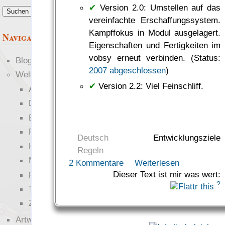
Anforderungen.“
✔
Version 2.0: Umstellen auf das
— RowC
vereinfachte Erschaffungssystem.
was Leute sagen…
Kampffokus in Modul ausgelagert.
Navigation
Eigenschaften und Fertigkeiten im
vobsy erneut verbinden. (Status:
Blogs
2007 abgeschlossen
)
Welten
✔
Version 2.2: Viel Feinschliff.
Ante Portas
Die neuen Lande
EWS-X
Freihändler
Deutsch
Entwicklungsziele
Hinter der Welt
Regeln
Magie
2 Kommentare
Weiterlesen
Dieser Text ist mir was wert:
RaumZeit
?
Technophob
Zettel-RPG
Artwork