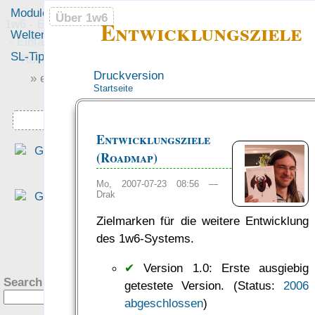
Module
Leute
Über 1w6
Über 1w6
Entwicklungsziele
1w6 - Ein Würfel System
Welten
Foren
- Einfach saubere, freie
SL-Tipps
Mitmachen
Rollenspiel-Regeln
Druckversion
» einfach saubere «
Startseite
» Regeln «
Downloads
Entwicklungsziele
„Das Regelwerk meine
(Roadmap)
Träume zu diesem Zwec
[eigene Rollenspielwelten
Mo, 2007-07-23 08:56 —
Drak
sollte… auf verschieden
Hintergründe und Welte
Zielmarken für die weitere Entwicklung
anwendbar sein… einfach
des 1w6-Systems.
?
und überschaubare Regel
✔
Version 1.0: Erste ausgiebig
bieten… [und] frei sein… Un
Search this site:
getestete Version. (Status:
2006
wer hätte das gedacht, da
abgeschlossen
)
1W6-System erfüllt alle dies