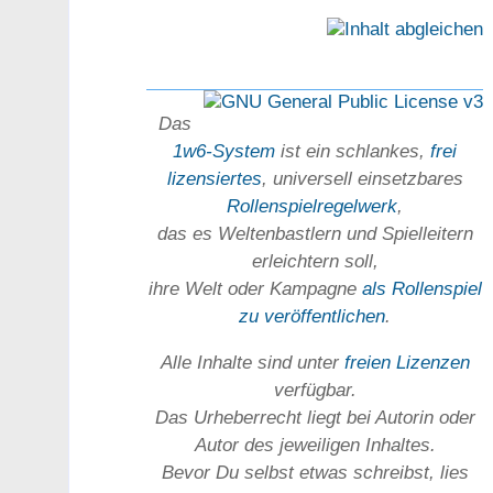
Das
1w6-System
ist ein schlankes,
frei
lizensiertes
, universell einsetz­bares
Rollen­spielregel­werk
,
das es Welten­bastlern und Spiel­leitern
erleichtern soll,
ihre Welt oder Kam­pagne
als Rollenspiel
zu ver­öffent­lichen
.
Alle Inhalte sind unter
freien Lizenzen
verfügbar.
Das Urheber­recht liegt bei Autorin oder
Autor des jeweiligen In­haltes.
Bevor Du selbst etwas schreibst, lies