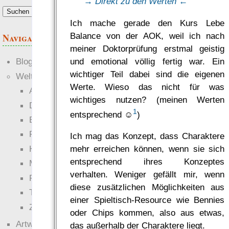
→ Direkt zu den Werten ←
Ich mache gerade den Kurs Lebe
Balance von der AOK, weil ich nach
Navigation
meiner Doktorprüfung erstmal geistig
und emotional völlig fertig war. Ein
Blogs
wichtiger Teil dabei sind die eigenen
Welten
Werte. Wieso das nicht für was
Ante Portas
wichtiges nutzen? (meinen Werten
Die neuen Lande
1
entsprechend ☺
)
EWS-X
Freihändler
Ich mag das Konzept, dass Charaktere
mehr erreichen können, wenn sie sich
Hinter der Welt
entsprechend ihres Konzeptes
Magie
verhalten. Weniger gefällt mir, wenn
RaumZeit
diese zusätzlichen Möglichkeiten aus
Technophob
einer Spieltisch-Resource wie Bennies
Zettel-RPG
oder Chips kommen, also aus etwas,
Artwork
das außerhalb der Charaktere liegt.