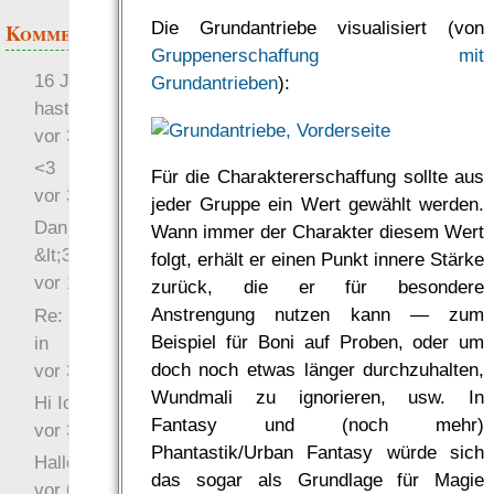
Die Grundantriebe visualisiert (von
Kommentare
Gruppenerschaffung mit
16 Jahre später: mist, du
Grundantrieben
):
hast Recht …
vor 31 Wochen 2 Tage
<3
Für die Charaktererschaffung sollte aus
vor 34 Wochen 3 Tage
jeder Gruppe ein Wert gewählt werden.
Danke für das Statement
Wann immer der Charakter diesem Wert
&lt;3
folgt, erhält er einen Punkt innere Stärke
vor 1 Jahr 48 Wochen
zurück, die er für besondere
Anstrengung nutzen kann — zum
Re: Hi Ich bin völlig neu
Beispiel für Boni auf Proben, oder um
in
doch noch etwas länger durchzuhalten,
vor 3 Jahre 33 Wochen
Wundmali zu ignorieren, usw. In
Hi Ich bin völlig neu in
Fantasy und (noch mehr)
vor 3 Jahre 45 Wochen
Phantastik/Urban Fantasy würde sich
Hallo Ochrasylion
das sogar als Grundlage für Magie
vor 6 Jahre 9 Wochen