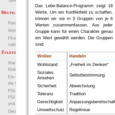
Spielwelten
Das Lebe-Balance-Programm zeigt 18
Heute:
Werte. Um ein Konfliktfeld zu schaffen,
können wir sie in 3 Gruppen von je 6
RaumZeit
Deutsch
Werten zusammenfassen. Aus jeder
Welten
Gruppe kann für einen Charakter genau
ein Wert gewählt werden. Die Gruppen
Pirate Party Flyerbook
sind:
rules
Zuletzt angezeigt:
Wollen
Handeln
Warum noch ein
Wohlstand
„Freiheit im Denken“
Rollenspiel-System?
Soziales
Selbstbestimmung
Ein neues Repository für
Ansehen
die Spieldaten des EWS
Sicherheit
Abwechslung
PSI- Verteidigung: Anti-
Toleranz
Tradition
PSI für den Psioniker
Gerechtigkeit
Anpassungsbereitschaf
und Nicht-Psioniker
Umweltschutz
Regeltreue
Deutsch