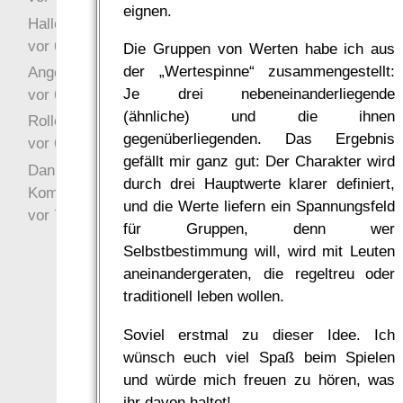
eignen.
Hallo Drak
vor 6 Jahre 10 Wochen
Die Gruppen von Werten habe ich aus
der „Wertespinne“ zusammengestellt:
Angefragt
Je drei nebeneinanderliegende
vor 6 Jahre 10 Wochen
(ähnliche) und die ihnen
Rollenspielrunde
gegenüberliegenden. Das Ergebnis
vor 6 Jahre 10 Wochen
gefällt mir ganz gut: Der Charakter wird
Danke für Deinen
durch drei Hauptwerte klarer definiert,
Kommentar!
und die Werte liefern ein Spannungsfeld
vor 7 Jahre 22 Wochen
für Gruppen, denn wer
Selbstbestimmung will, wird mit Leuten
aneinandergeraten, die regeltreu oder
traditionell leben wollen.
Soviel erstmal zu dieser Idee. Ich
wünsch euch viel Spaß beim Spielen
und würde mich freuen zu hören, was
ihr davon haltet!