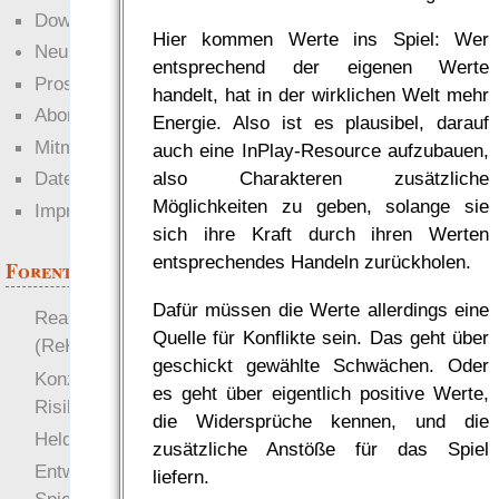
Downloads
Hier kommen Werte ins Spiel: Wer
Neuigkeiten
entsprechend der eigenen Werte
Prosa
handelt, hat in der wirklichen Welt mehr
Abonnieren
Energie. Also ist es plausibel, darauf
Mitmachen
auch eine InPlay-Resource aufzubauen,
also Charakteren zusätzliche
Datenschutz
Möglichkeiten zu geben, solange sie
Impressum
sich ihre Kraft durch ihren Werten
entsprechendes Handeln zurückholen.
Forenthemen
Dafür müssen die Werte allerdings eine
Realistische Kämpfe
Quelle für Konflikte sein. Das geht über
(ReKa)
geschickt gewählte Schwächen. Oder
Konzept für Schwächen:
es geht über eigentlich positive Werte,
Risiko
die Widersprüche kennen, und die
more
Heldendokument
zusätzliche Anstöße für das Spiel
Entwicklung von
liefern.