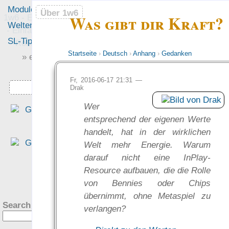
Module
Leute
Über 1w6
Über 1w6
Was gibt dir Kraft?
1w6 - Ein Würfel System
Welten
Foren
- Einfach saubere, freie
SL-Tipps
Mitmachen
Rollenspiel-Regeln
Startseite
›
Deutsch
›
Anhang
›
Gedanken
» einfach saubere «
» Regeln «
Fr, 2016-06-17 21:31 —
Downloads
Drak
Wer
„Dass man alle abs­trak­te
entsprechend der eigenen Werte
Werte benennt, macht de
handelt, hat in der wirklichen
Ein­stieg wun­der­bar ein­fac
Welt mehr Energie. Warum
und intuitiv.“
darauf nicht eine InPlay-
— Tim Charzinski in de
Resource aufbauen, die die Rolle
Rezension bei den Teil­zeit
?
von Bennies oder Chips
helden
übernimmt, ohne Metaspiel zu
was Leute sagen…
Search this site:
verlangen?