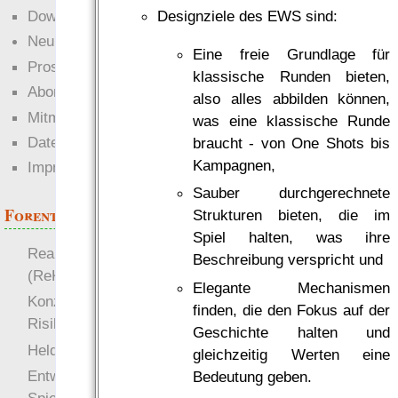
Downloads
Designziele des EWS sind:
Neuigkeiten
Eine freie Grundlage für
Prosa
klassische Runden bieten,
Abonnieren
also alles abbilden können,
Mitmachen
was eine klassische Runde
Datenschutz
braucht - von One Shots bis
Kampagnen,
Impressum
Sauber durchgerechnete
Forenthemen
Strukturen bieten, die im
Spiel halten, was ihre
Realistische Kämpfe
Beschreibung verspricht und
(ReKa)
Elegante Mechanismen
Konzept für Schwächen:
finden, die den Fokus auf der
Risiko
Geschichte halten und
more
Heldendokument
gleichzeitig Werten eine
Entwicklung von
Bedeutung geben.