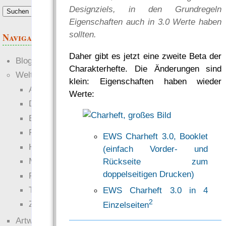
Anforderungen.“
Designziels, in den Grundregeln
— RowC
Eigenschaften auch in 3.0 Werte haben
was Leute sagen…
sollten.
Navigation
Daher gibt es jetzt eine zweite Beta der
Blogs
Charakterhefte. Die Änderungen sind
Welten
klein: Eigenschaften haben wieder
Ante Portas
Werte:
Die neuen Lande
EWS-X
Freihändler
EWS Charheft 3.0, Booklet
Hinter der Welt
(einfach Vorder- und
Magie
Rückseite zum
doppelseitigen Drucken)
RaumZeit
Technophob
EWS Charheft 3.0 in 4
2
Zettel-RPG
Einzelseiten
Artwork