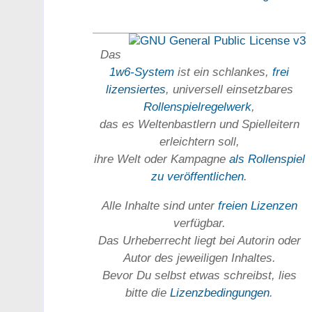
Das
1w6-System
ist ein schlankes,
frei
lizensiertes
, universell einsetz­bares
Rollen­spielregel­werk
,
das es Welten­bastlern und Spiel­leitern
erleichtern soll,
ihre Welt oder Kam­pagne
als Rollenspiel
zu ver­öffent­lichen
.
Alle Inhalte sind unter
freien Lizenzen
verfügbar.
Das Urheber­recht liegt bei Autorin oder
Autor des jeweiligen In­haltes.
Bevor Du selbst etwas schreibst, lies
bitte die
Lizenz­bedingungen
.