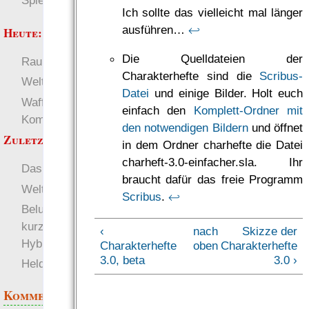
Spielwelten
Ich sollte das vielleicht mal länger
ausführen…
↩
Heute:
Die Quelldateien der
RaumZeit
Deutsch
Charakterhefte sind die
Scribus-
Welten
Datei
und einige Bilder. Holt euch
Waffen, Rüstungen und
einfach den
Komplett-Ordner mit
Kommunikation
den notwendigen Bildern
und öffnet
Zuletzt angezeigt:
in dem Ordner charhefte die Datei
charheft-3.0-einfacher.sla. Ihr
Das Erbe der Berserker
braucht dafür das freie Programm
Welten
Scribus
.
↩
Belus Geschichte oder
kurz was über SC/NSC-
‹
nach
Skizze der
Hybriden
Charakterhefte
oben
Charakterhefte
3.0, beta
3.0 ›
Heldendokument
Kommentare