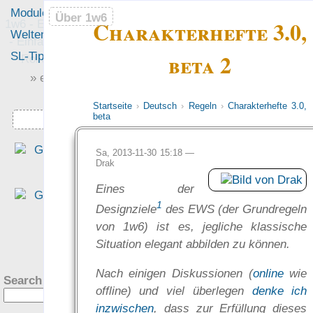
Module
Leute
Über 1w6
Über 1w6
Charakterhefte 3.0,
1w6 - Ein Würfel System
Welten
Foren
- Einfach saubere, freie
beta 2
SL-Tipps
Mitmachen
Rollenspiel-Regeln
» einfach saubere «
» Regeln «
Startseite
›
Deutsch
›
Regeln
›
Charakterhefte 3.0,
beta
Downloads
„Das Regelwerk meine
Sa, 2013-11-30 15:18 —
Drak
Träume zu diesem Zwec
[eigene Rollenspielwelten
Eines der
sollte… auf verschieden
1
Designziele
des EWS (der Grundregeln
Hintergründe und Welte
von 1w6) ist es, jegliche klassische
anwendbar sein… einfach
?
Situation elegant abbilden zu können.
und überschaubare Regel
bieten… [und] frei sein… Un
Nach einigen Diskussionen (
online
wie
Search this site:
wer hätte das gedacht, da
offline) und viel überlegen
denke ich
1W6-System erfüllt alle dies
inzwischen
, dass zur Erfüllung dieses