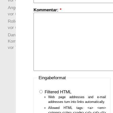
vor 6 Jahre 10 Wochen
Angefragt
Kommentar:
*
vor 6 Jahre 10 Wochen
Rollenspielrunde
vor 6 Jahre 10 Wochen
Danke für Deinen
Kommentar!
vor 7 Jahre 22 Wochen
Eingabeformat
Filtered HTML
Web page addresses and e-mail
addresses turn into links automatically.
Allowed HTML tags: <a> <em>
<strong> <cite> <code> <ul> <ol> <li>