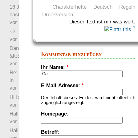
Charakterhefte
Deutsch
Regeln
16 Jahre später: mist, du
Druckversion
hast Recht …
Dieser Text ist mir was wert:
vor 31 Wochen 3 Tage
?
<3
vor 34 Wochen 5 Tage
Danke für das Statement
Kommentar hinzufügen
&lt;3
vor 1 Jahr 48 Wochen
Ihr Name:
*
Re: Hi Ich bin völlig neu
in
E-Mail-Adresse:
*
vor 3 Jahre 33 Wochen
Hi Ich bin völlig neu in
Der Inhalt dieses Feldes wird nicht öffentlich
zugänglich angezeigt.
vor 3 Jahre 46 Wochen
Homepage:
Hallo Ochrasylion
vor 6 Jahre 10 Wochen
Hallo Drak
Betreff: