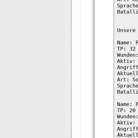
Sprache
Batalli
Unsere 
Name: P
TP: 32

Wunden:
Aktiv: 
Angriff
Aktuell
Art: So
Sprache
Batalli
Name: F
TP: 20

Wunden:
Aktiv: 
Angriff
Aktuell