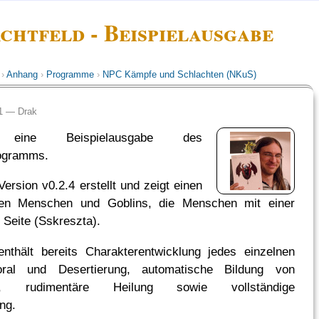
chtfeld - Beispielausgabe
›
Anhang
›
Programme
›
NPC Kämpfe und Schlachten (NKuS)
:11 —
Drak
eine Beispielausgabe des
rogramms.
ersion v0.2.4 erstellt und zeigt einen
en Menschen und Goblins, die Menschen mit einer
r Seite (Sskreszta).
nthält bereits Charakterentwicklung jedes einzelnen
ral und Desertierung, automatische Bildung von
hen, rudimentäre Heilung sowie vollständige
ng.