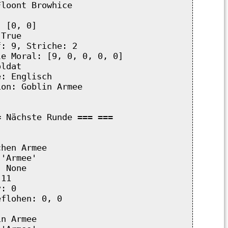
loont Browhice

 [0, 0]

True

: 9, Striche: 2

e Moral: [9, 0, 0, 0, 0]

ldat

: Englisch

on: Goblin Armee

 Nächste Runde === ===



hen Armee

'Armee'

 None

11

: 0

flohen: 0, 0

n Armee
