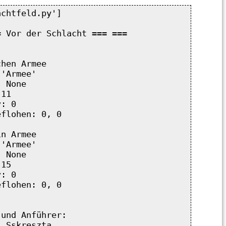
chtfeld.py']

 Vor der Schlacht === ===



hen Armee

'Armee'

 None

11

: 0

flohen: 0, 0

n Armee

'Armee'

 None

15

: 0

flohen: 0, 0

und Anführer:

 Sskreszta
