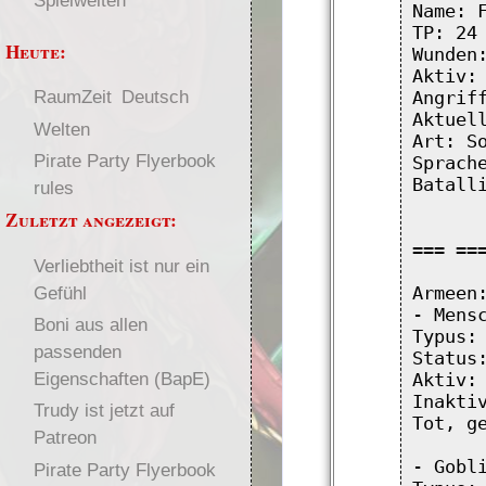
Spielwelten
Name: F
TP: 24

Heute:
Wunden:
Aktiv: 
RaumZeit
Deutsch
Angriff
Aktuell
Welten
Art: So
Pirate Party Flyerbook
Sprache
Batalli
rules
Zuletzt angezeigt:
=== ===
Verliebtheit ist nur ein
Gefühl
Armeen:
- Mensc
Boni aus allen
Typus: 
passenden
Status:
Eigenschaften (BapE)
Aktiv: 
Inaktiv
Trudy ist jetzt auf
Tot, ge
Patreon
- Gobli
Pirate Party Flyerbook