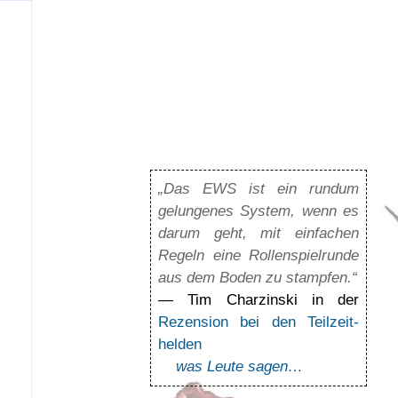
„Das EWS ist ein rundum
gelun­ge­nes Sys­tem, wenn es
darum geht, mit ein­fa­chen
Regeln eine Rol­len­spiel­runde
aus dem Boden zu stamp­fen.“
— Tim Charzinski in der
Rezension bei den Teil­zeit­
helden
was Leute sagen…