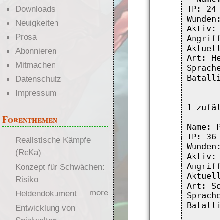
Downloads
TP: 24

Wunden:
Neuigkeiten
Aktiv: 
Prosa
Angriff
Aktuell
Abonnieren
Art: He
Mitmachen
Sprache
Batalli
Datenschutz
Impressum
1 zufä
Forenthemen
Name: P
TP: 36

Realistische Kämpfe
Wunden:
(ReKa)
Aktiv: 
Angriff
Konzept für Schwächen:
Aktuell
Risiko
Art: So
more
Heldendokument
Sprache
Batalli
Entwicklung von