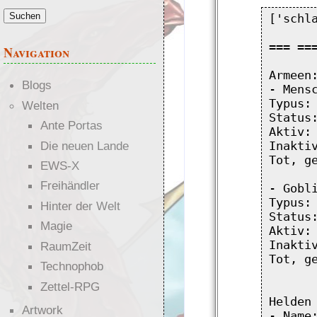
['schla
=== ===
Navigation
Armeen:
Blogs
- Mensc
Typus: 
Welten
Status:
Ante Portas
Aktiv: 
Die neuen Lande
Inaktiv
Tot, ge
EWS-X
Freihändler
- Gobli
Typus: 
Hinter der Welt
Status:
Magie
Aktiv: 
Inaktiv
RaumZeit
Tot, ge
Technophob
Zettel-RPG
Helden 
Artwork
- Name: