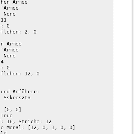
hen Armee

'Armee'

 None

11

: 0

flohen: 2, 0

n Armee

'Armee'

 None

4

: 0

flohen: 12, 0

und Anführer:

 Sskreszta

 [0, 0]

True

: 16, Striche: 12

e Moral: [12, 0, 1, 0, 0]

ld
