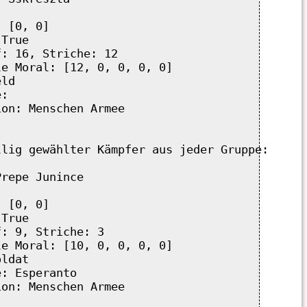
 [0, 0]

True

: 16, Striche: 12

e Moral: [12, 0, 0, 0, 0]

ld

:  

on: Menschen Armee 

llig gewählter Kämpfer aus jeder Gruppe:

repe Junince

 [0, 0]

True

: 9, Striche: 3

e Moral: [10, 0, 0, 0, 0]

ldat

: Esperanto

on: Menschen Armee
