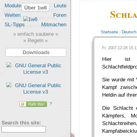
Module
Leute
Über 1w6
Über 1w6
Schla
1w6 - Ein Würfel System
Welten
Foren
- Einfach saubere, freie
SL-Tipps
Mitmachen
Rollenspiel-Regeln
Startseite
›
Deutsch
» einfach saubere «
» Regeln «
Fr, 2007-12-28 15
Downloads
Hier ist 
Schlachtfeldp
Sie wurde mit V
Kampf zwisch
Heldin auf ihre
?
Die Schlacht e
Kämpfers, Mo
Search this site:
Schlachtrei
Kampfabwicklu