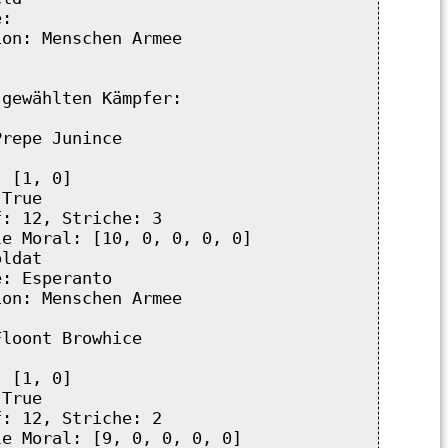
:  

on: Menschen Armee 

gewählten Kämpfer:

repe Junince

 [1, 0]

True

: 12, Striche: 3

e Moral: [10, 0, 0, 0, 0]

ldat

: Esperanto

on: Menschen Armee

loont Browhice

 [1, 0]

True

: 12, Striche: 2

e Moral: [9, 0, 0, 0, 0]
