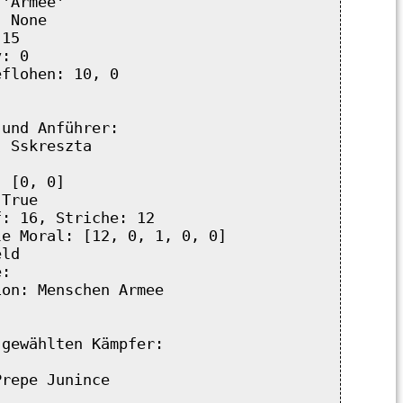
'Armee'

 None

15

: 0

flohen: 10, 0

und Anführer:

 Sskreszta

 [0, 0]

True

: 16, Striche: 12

e Moral: [12, 0, 1, 0, 0]

ld

:  

on: Menschen Armee 

gewählten Kämpfer:

repe Junince
