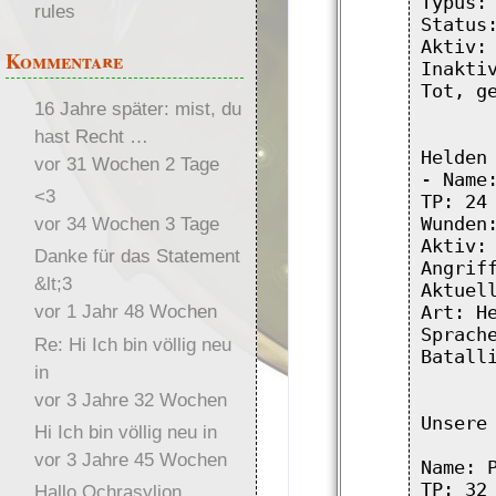
Typus: 
rules
Status:
Aktiv: 
Kommentare
Inaktiv
Tot, ge
16 Jahre später: mist, du
hast Recht …
Helden 
vor 31 Wochen 2 Tage
- Name:
<3
TP: 24

vor 34 Wochen 3 Tage
Wunden:
Aktiv: 
Danke für das Statement
Angriff
&lt;3
Aktuell
vor 1 Jahr 48 Wochen
Art: He
Sprache
Re: Hi Ich bin völlig neu
Batalli
in
vor 3 Jahre 32 Wochen
Unsere 
Hi Ich bin völlig neu in
vor 3 Jahre 45 Wochen
Name: P
TP: 32

Hallo Ochrasylion