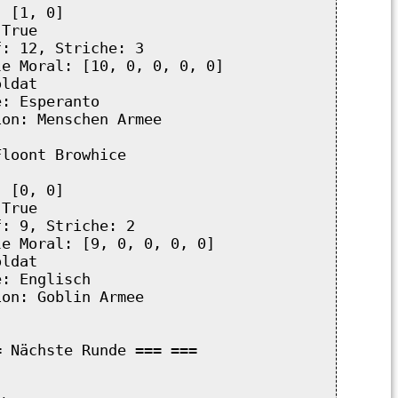
 [1, 0]

True

: 12, Striche: 3

e Moral: [10, 0, 0, 0, 0]

ldat

: Esperanto

on: Menschen Armee

loont Browhice

 [0, 0]

True

: 9, Striche: 2

e Moral: [9, 0, 0, 0, 0]

ldat

: Englisch

on: Goblin Armee

 Nächste Runde === ===


