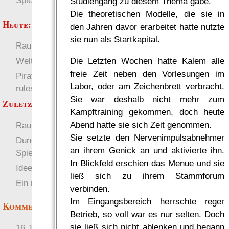
Spielwelten
Studiengang zu diesem Thema gäbe.
Die theoretischen Modelle, die sie in
Heute:
den Jahren davor erarbeitet hatte nutzte
sie nun als Startkapital.
RaumZeit
Deutsch
Welten
Die Letzten Wochen hatte Kalem alle
freie Zeit neben den Vorlesungen im
Pirate Party Flyerbook
Labor, oder am Zeichenbrett verbracht.
rules
Sie war deshalb nicht mehr zum
Zuletzt angezeigt:
Kampftraining gekommen, doch heute
Abend hatte sie sich Zeit genommen.
RaumZeit
Sie setzte den Nervenimpulsabnehmer
Dungeonslayers
an ihrem Genick an und aktivierte ihn.
Spielbericht (top!)
In Blickfeld erschien das Menue und sie
Ideen für Fertigkeiten
ließ sich zu ihrem Stammforum
Ein neuer Anfang
verbinden.
Im Eingangsbereich herrschte reger
Kommentare
Betrieb, so voll war es nur selten. Doch
sie ließ sich nicht ablenken und begann
16 Jahre später: mist, du