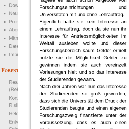
hagelte es auch schon Angebote von
Downloads
Forschungseinrichtungen und
Neuigkeiten
Universitäten mit und ohne Lehrauftrag.
Prosa
Eigentlich hatte sie kein Interesse an
einem Lehrauftrag, doch da sie nun ihr
Abonnieren
Interesse für Antriebsmöglichkeiten im
Mitmachen
Weltall ausleben wollte und dieser
Datenschutz
Forschungsbereich kaum Gelder erhielt
Impressum
nutzte sie die Möglichkeit Gelder zu
gewinnen indem sie auch vereinzelt
Forenthemen
Vorlesungen hielt und so das Interesse
der Studierenden gewann.
Realistische Kämpfe
Nach drei Jahren war nun das Interesse
(ReKa)
der Studierenden so groß geworden,
Konzept für Schwächen:
dass sich die Universität dem Druck der
Risiko
Studierenden beugte und einen eigenen
more
Heldendokument
Forschungszweig finanzierte unter der
Entwicklung von
Voraussetzung, dass es auch einen