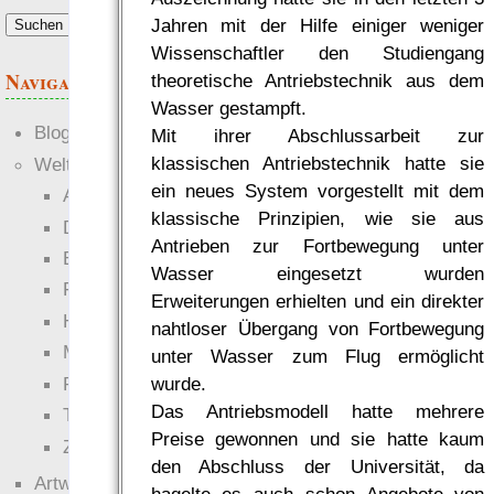
Jahren mit der Hilfe einiger weniger
Wissenschaftler den Studiengang
Navigation
theoretische Antriebstechnik aus dem
Wasser gestampft.
Blogs
Mit ihrer Abschlussarbeit zur
klassischen Antriebstechnik hatte sie
Welten
ein neues System vorgestellt mit dem
Ante Portas
klassische Prinzipien, wie sie aus
Die neuen Lande
Antrieben zur Fortbewegung unter
EWS-X
Wasser eingesetzt wurden
Freihändler
Erweiterungen erhielten und ein direkter
Hinter der Welt
nahtloser Übergang von Fortbewegung
Magie
unter Wasser zum Flug ermöglicht
RaumZeit
wurde.
Das Antriebsmodell hatte mehrere
Technophob
Preise gewonnen und sie hatte kaum
Zettel-RPG
den Abschluss der Universität, da
Artwork