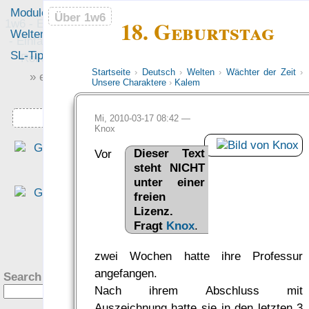
Module
Leute
Über 1w6
Über 1w6
18. Geburtstag
1w6 - Ein Würfel System
Welten
Foren
- Einfach saubere, freie
SL-Tipps
Mitmachen
Rollenspiel-Regeln
Startseite
›
Deutsch
›
Welten
›
Wächter der Zeit
›
» einfach saubere «
Unsere Charaktere
›
Kalem
» Regeln «
Downloads
Mi, 2010-03-17 08:42 —
Knox
„Eine interessante Denk
Dieser Text
Vor
richtung, die sich für mich al
steht NICHT
altem DSA Spieler fast scho
unter einer
freien
ungewohnt schlank anfühlt.“
Lizenz.
— Philipp von Phönixbanner
Fragt
Knox
.
was Leute sagen…
?
zwei Wochen hatte ihre Professur
angefangen.
Search this site:
Nach ihrem Abschluss mit
Auszeichnung hatte sie in den letzten 3