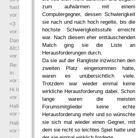
zum aufwärmen mit einem
hast Recht …
Computergegner, dessen Schwierigkeit
vor 31 Wochen 2 Tage
sie nach und nach hoch regelte, bis die
<3
höchste Schwierigkeitsstufe erreicht
vor 34 Wochen 3 Tage
war. Nach diesem eher enttäuschenden
Danke für das Statement
Match ging sie die Liste an
&lt;3
Herausforderungen durch.
vor 1 Jahr 48 Wochen
Da sie auf der Rangliste inzwischen den
Re: Hi Ich bin völlig neu
zweiten Platz eingenommen hatte,
in
waren es unübersichtlich viele.
vor 3 Jahre 32 Wochen
Trotzdem war wieder einmal keine
Hi Ich bin völlig neu in
wirkliche Herausforderung dabei. Schon
vor 3 Jahre 45 Wochen
lange waren die meisten
Hallo Ochrasylion
Forumsmitglieder keine echte
vor 6 Jahre 9 Wochen
Herausforderung mehr und so wünschte
sie sich mal wieder einen Gegner, mit
Hallo Drak
dem sie nicht so leichtes Spiel hatte und
vor 6 Jahre 10 Wochen
der sie einmal wirklich forderte.