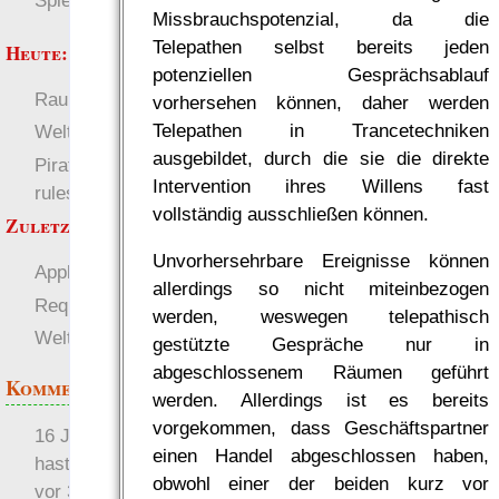
Spielwelten
Missbrauchspotenzial, da die
Telepathen selbst bereits jeden
Heute:
potenziellen Gesprächsablauf
RaumZeit
Deutsch
vorhersehen können, daher werden
Telepathen in Trancetechniken
Welten
ausgebildet, durch die sie die direkte
Pirate Party Flyerbook
Intervention ihres Willens fast
rules
vollständig ausschließen können.
Zuletzt angezeigt:
Unvorhersehrbare Ereignisse können
Appliance 2008
allerdings so nicht miteinbezogen
Requestarchiv
Verhör
werden, weswegen telepathisch
Welten
gestützte Gespräche nur in
abgeschlossenem Räumen geführt
Kommentare
werden. Allerdings ist es bereits
vorgekommen, dass Geschäftspartner
16 Jahre später: mist, du
einen Handel abgeschlossen haben,
hast Recht …
obwohl einer der beiden kurz vor
vor 31 Wochen 2 Tage