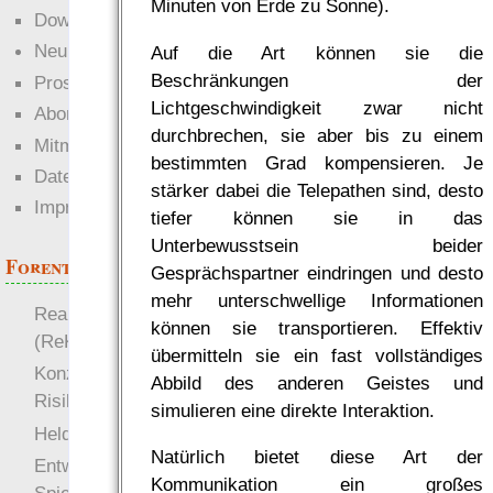
Minuten von Erde zu Sonne).
Downloads
Neuigkeiten
Auf die Art können sie die
Beschränkungen der
Prosa
Lichtgeschwindigkeit zwar nicht
Abonnieren
durchbrechen, sie aber bis zu einem
Mitmachen
bestimmten Grad kompensieren. Je
Datenschutz
stärker dabei die Telepathen sind, desto
Impressum
tiefer können sie in das
Unterbewusstsein beider
Forenthemen
Gesprächspartner eindringen und desto
mehr unterschwellige Informationen
Realistische Kämpfe
können sie transportieren. Effektiv
(ReKa)
übermitteln sie ein fast vollständiges
Konzept für Schwächen:
Abbild des anderen Geistes und
Risiko
simulieren eine direkte Interaktion.
more
Heldendokument
Natürlich bietet diese Art der
Entwicklung von
Kommunikation ein großes