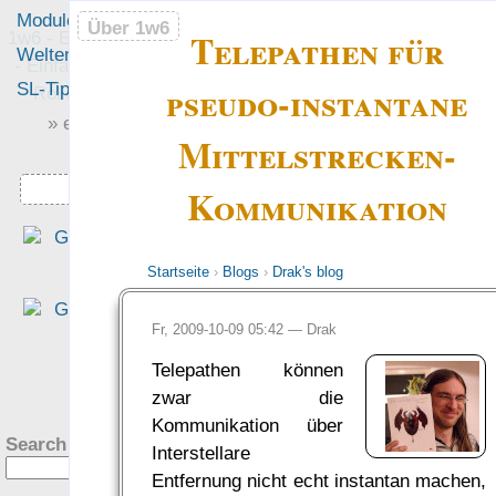
Module
Leute
Über 1w6
Über 1w6
Telepathen für
1w6 - Ein Würfel System
Welten
Foren
- Einfach saubere, freie
pseudo-instantane
SL-Tipps
Mitmachen
Rollenspiel-Regeln
» einfach saubere «
Mittelstrecken-
» Regeln «
Downloads
Kommunikation
„Eine interessante Denk
richtung, die sich für mich al
Startseite
›
Blogs
›
Drak's blog
altem DSA Spieler fast scho
ungewohnt schlank anfühlt.“
Fr, 2009-10-09 05:42 —
Drak
— Philipp von Phönixbanner
Telepathen können
was Leute sagen…
?
zwar die
Kommunikation über
Search this site:
Interstellare
Entfernung nicht echt instantan machen,