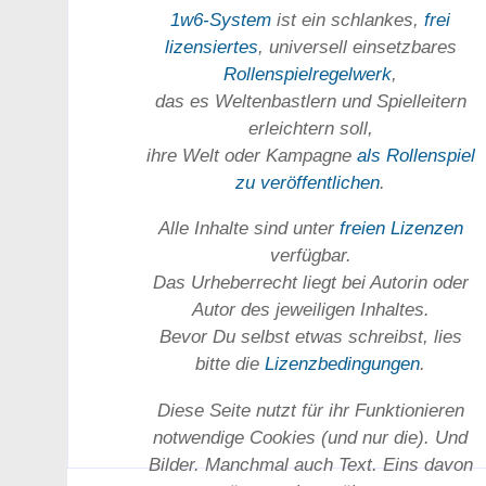
1w6-System
ist ein schlankes,
frei
lizensiertes
, universell einsetz­bares
Rollen­spielregel­werk
,
das es Welten­bastlern und Spiel­leitern
erleichtern soll,
ihre Welt oder Kam­pagne
als Rollenspiel
zu ver­öffent­lichen
.
Alle Inhalte sind unter
freien Lizenzen
verfügbar.
Das Urheber­recht liegt bei Autorin oder
Autor des jeweiligen In­haltes.
Bevor Du selbst etwas schreibst, lies
bitte die
Lizenz­bedingungen
.
Diese Seite nutzt für ihr Funktionieren
notwendige Cookies (und nur die). Und
Bilder. Manchmal auch Text. Eins davon