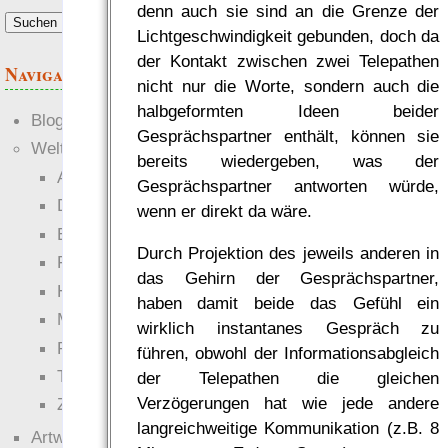
denn auch sie sind an die Grenze der
Lichtgeschwindigkeit gebunden, doch da
der Kontakt zwischen zwei Telepathen
Navigation
nicht nur die Worte, sondern auch die
halbgeformten Ideen beider
Blogs
Gesprächspartner enthält, können sie
Welten
bereits wiedergeben, was der
Ante Portas
Gesprächspartner antworten würde,
Die neuen Lande
wenn er direkt da wäre.
EWS-X
Durch Projektion des jeweils anderen in
Freihändler
das Gehirn der Gesprächspartner,
Hinter der Welt
haben damit beide das Gefühl ein
Magie
wirklich instantanes Gespräch zu
RaumZeit
führen, obwohl der Informationsabgleich
Technophob
der Telepathen die gleichen
Verzögerungen hat wie jede andere
Zettel-RPG
langreichweitige Kommunikation (z.B. 8
Artwork