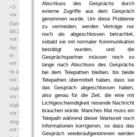
Abschluss des Gesprächs durch
<3
externe Zugriffe aus dem Gespräch
vor 34 Wochen 3 Tage
genommen wurde. Um diese Probleme
Danke für das Statement
zu vermeiden, werden Verträge nur
&lt;3
noch als abgeschlossen betrachtet,
vor 1 Jahr 48 Wochen
sobald sie mit normaler Kommunikation
Re: Hi Ich bin völlig neu
bestätigt wurden, und die
in
Gesprächspartner müssen noch so
vor 3 Jahre 32 Wochen
lange nach Abschluss des Gesprächs
Hi Ich bin völlig neu in
bei dem Telepathen bleiben, bis beide
vor 3 Jahre 45 Wochen
Telepathen übermittelt haben, dass sie
das Gespräch abgeschlossen haben,
Hallo Ochrasylion
also genau für die Zeit, die eine mit
vor 6 Jahre 9 Wochen
Lichtgeschwindigkeit reisende Nachricht
Hallo Drak
brauchen würde. Manches Mal muss ein
vor 6 Jahre 10 Wochen
Telepath während dieser Wartezeit noch
Angefragt
Informationen korrigieren, so dass das
vor 6 Jahre 10 Wochen
Gespräch wiederaufgenommen werden